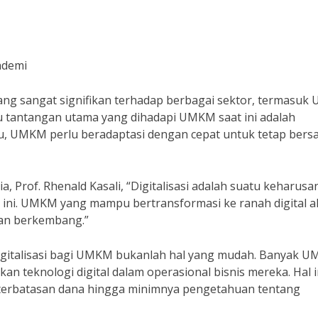
ndemi
ng sangat signifikan terhadap berbagai sektor, termasuk 
u tantangan utama yang dihadapi UMKM saat ini adalah
maju, UMKM perlu beradaptasi dengan cepat untuk tetap bers
, Prof. Rhenald Kasali, “Digitalisasi adalah suatu keharusa
ini. UMKM yang mampu bertransformasi ke ranah digital 
dan berkembang.”
digitalisasi bagi UMKM bukanlah hal yang mudah. Banyak 
n teknologi digital dalam operasional bisnis mereka. Hal i
keterbatasan dana hingga minimnya pengetahuan tentang