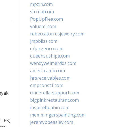
mpzin.com
stcreal.com
PopUpFlea.com
valueml.com
rebeccatorresjewelry.com
jmpbliss.com
drjorgerico.com
queensushipa.com
wendyweimerdds.com
ameri-camp.com
hrsreceivables.com
empconst1.com
cinderella-support.com
nyak
bigpinkrestaurant.com
inspirehuahin.com
memmingerspainting.com
TEK),
jeremypbeasley.com