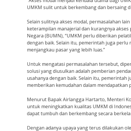
“Akses modal menjadi kendala utama bagi UMKM
UMKM sulit untuk berkembang dan bersaing di
Selain sulitnya akses modal, permasalahan la
keterampilan manajerial dan kurangnya akses 
Negara (BUMN), “UMKM perlu diberikan pela
dengan baik. Selain itu, pemerintah juga pe
menjangkau pasar yang lebih luas.”
Untuk mengatasi permasalahan tersebut, diperl
solusi yang diusulkan adalah pemberian pen
usahanya dengan baik. Selain itu, pemerinta
memberikan kemudahan dalam mendapatkan p
Menurut Bapak Airlangga Hartarto, Menteri K
untuk meningkatkan kualitas UMKM di Indones
dapat tumbuh dan berkembang secara berkelan
Dengan adanya upaya yang terus dilakukan ole