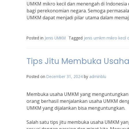
UMKM mikro kecil dan menengah di Indonesia 
bagi perekonomian negara. Semoga permasala
UMKM dapat menjadi pilar utama dalam memaj
Posted in
Jenis UMKM
Tagged
jenis umkm mikro kecil
Tips Jitu Membuka Usa
Posted on
December 31, 2024
by
adminblu
Membuka usaha UMKM yang menguntungkan me
orang berhasil menjalankan usaha UMKM dengan 
UMKM yang dijalankan bisa menguntungkan.
Salah satu tips jitu membuka usaha UMKM yan