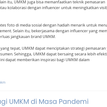
elain itu, UMKM juga bisa memanfaatkan teknik pemasaran
 atau kolaborasi dengan influencer untuk meningkatkan visib
s foto di media sosial dengan hadiah menarik untuk mena
nt. Selain itu, bekerjasama dengan influencer yang memi
erluas jangkauan brand UMKM.
 yang tepat, UMKM dapat menciptakan strategi pemasaran
sumen. Sehingga, UMKM dapat bersaing secara lebih efekti
l ini dapat memberikan inspirasi bagi UMKM dalam
umkm
bagi UMKM di Masa Pandemi