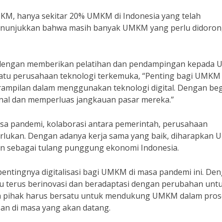
UKM, hanya sekitar 20% UMKM di Indonesia yang telah
i menunjukkan bahwa masih banyak UMKM yang perlu didoro
lah dengan memberikan pelatihan dan pendampingan kepada
h satu perusahaan teknologi terkemuka, “Penting bagi UMKM
ampilan dalam menggunakan teknologi digital. Dengan beg
onal dan memperluas jangkauan pasar mereka.”
asa pandemi, kolaborasi antara pemerintah, perusahaan
perlukan. Dengan adanya kerja sama yang baik, diharapkan
han sebagai tulang punggung ekonomi Indonesia.
pentingnya digitalisasi bagi UMKM di masa pandemi ini. De
u terus berinovasi dan beradaptasi dengan perubahan unt
mua pihak harus bersatu untuk mendukung UMKM dalam pros
san di masa yang akan datang.