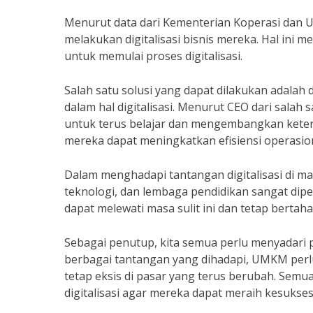
Menurut data dari Kementerian Koperasi dan 
melakukan digitalisasi bisnis mereka. Hal in
untuk memulai proses digitalisasi.
Salah satu solusi yang dapat dilakukan ada
dalam hal digitalisasi. Menurut CEO dari sala
untuk terus belajar dan mengembangkan keter
mereka dapat meningkatkan efisiensi operasi
Dalam menghadapi tantangan digitalisasi di m
teknologi, dan lembaga pendidikan sangat di
dapat melewati masa sulit ini dan tetap berta
Sebagai penutup, kita semua perlu menyadari 
berbagai tantangan yang dihadapi, UMKM perl
tetap eksis di pasar yang terus berubah. Se
digitalisasi agar mereka dapat meraih kesukse