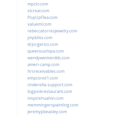
mpzin.com
stcreal.com
PopUpFlea.com
valueml.com
rebeccatorresjewelry.com
jmpbliss.com
drjorgerico.com
queensushipa.com
wendyweimerdds.com
ameri-camp.com
hrsreceivables.com
empconst1.com
cinderella-support.com
bigpinkrestaurant.com
inspirehuahin.com
memmingerspainting.com
jeremypbeasley.com