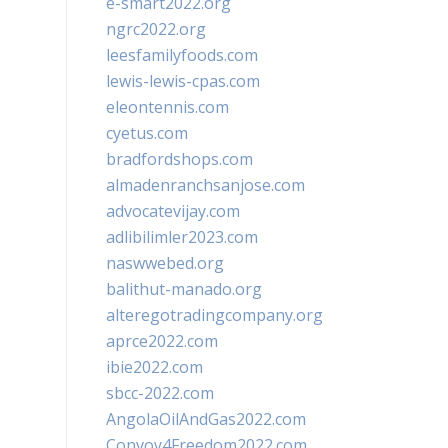
e-smart2022.org
ngrc2022.org
leesfamilyfoods.com
lewis-lewis-cpas.com
eleontennis.com
cyetus.com
bradfordshops.com
almadenranchsanjose.com
advocatevijay.com
adlibilimler2023.com
naswwebed.org
balithut-manado.org
alteregotradingcompany.org
aprce2022.com
ibie2022.com
sbcc-2022.com
AngolaOilAndGas2022.com
Convoy4Freedom2022.com