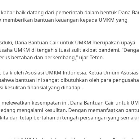
 kabar baik datang dari pemerintah dalam bentuk Dana Ba
tuk memberikan bantuan keuangan kepada UMKM yang
asduki, Dana Bantuan Cair untuk UMKM merupakan upaya
aha UMKM di tengah situasi sulit akibat pandemi. “Deng
erus bertahan dan berkembang,” ujar Teten.
 baik oleh Asosiasi UMKM Indonesia. Ketua Umum Asosias
ahwa bantuan ini sangat dibutuhkan oleh para pengusaha 
esulitan finansial yang dihadapi.
leh melewatkan kesempatan ini. Dana Bantuan Cair untuk 
g sedang mengalami kesulitan. Dengan memanfaatkan bant
 kita dan tetap bertahan di tengah persaingan yang semaki