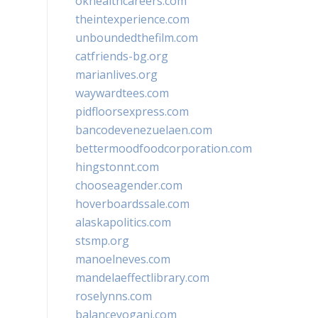
okhealthcareers.com
theintexperience.com
unboundedthefilm.com
catfriends-bg.org
marianlives.org
waywardtees.com
pidfloorsexpress.com
bancodevenezuelaen.com
bettermoodfoodcorporation.com
hingstonnt.com
chooseagender.com
hoverboardssale.com
alaskapolitics.com
stsmp.org
manoelneves.com
mandelaeffectlibrary.com
roselynns.com
balanceyoganj.com