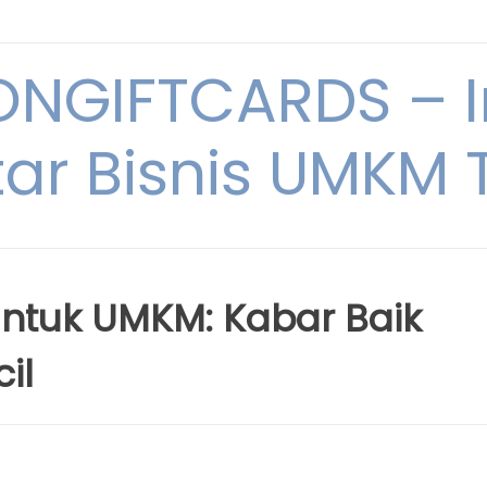
NGIFTCARDS – I
ar Bisnis UMKM T
ntuk UMKM: Kabar Baik
il