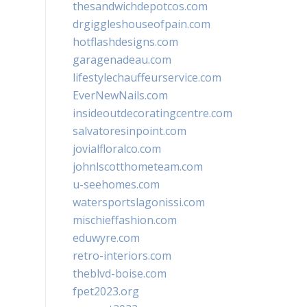
thesandwichdepotcos.com
drgiggleshouseofpain.com
hotflashdesigns.com
garagenadeau.com
lifestylechauffeurservice.com
EverNewNails.com
insideoutdecoratingcentre.com
salvatoresinpoint.com
jovialfloralco.com
johnlscotthometeam.com
u-seehomes.com
watersportslagonissi.com
mischieffashion.com
eduwyre.com
retro-interiors.com
theblvd-boise.com
fpet2023.org