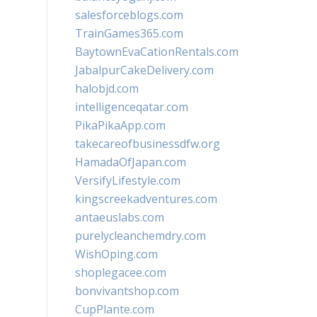
salesforceblogs.com
TrainGames365.com
BaytownEvaCationRentals.com
JabalpurCakeDelivery.com
halobjd.com
intelligenceqatar.com
PikaPikaApp.com
takecareofbusinessdfw.org
HamadaOfJapan.com
VersifyLifestyle.com
kingscreekadventures.com
antaeuslabs.com
purelycleanchemdry.com
WishOping.com
shoplegacee.com
bonvivantshop.com
CupPlante.com