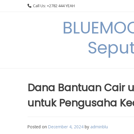
Skip
Call Us: +2782 444 YEAH
to
content
BLUEMOO
Seput
Dana Bantuan Cair u
untuk Pengusaha Kec
Posted on
December 4, 2024
by
adminblu