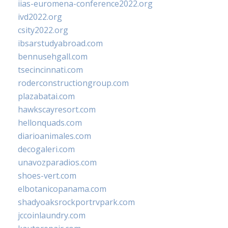
iias-euromena-conference2022.org
ivd2022.org
csity2022.org
ibsarstudyabroad.com
bennusehgall.com
tsecincinnati.com
roderconstructiongroup.com
plazabatai.com
hawkscayresort.com
hellonquads.com
diarioanimales.com
decogaleri.com
unavozparadios.com
shoes-vert.com
elbotanicopanama.com
shadyoaksrockportrvpark.com
jccoinlaundry.com