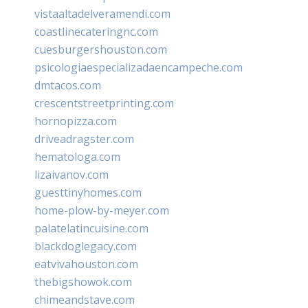
vistaaltadelveramendi.com
coastlinecateringnc.com
cuesburgershouston.com
psicologiaespecializadaencampeche.com
dmtacos.com
crescentstreetprinting.com
hornopizza.com
driveadragster.com
hematologa.com
lizaivanov.com
guesttinyhomes.com
home-plow-by-meyer.com
palatelatincuisine.com
blackdoglegacy.com
eatvivahouston.com
thebigshowok.com
chimeandstave.com