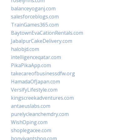
roselynns.com
balanceyoganj.com
salesforceblogs.com
TrainGames365.com
BaytownEvaCationRentals.com
JabalpurCakeDelivery.com
halobjd.com
intelligenceqatar.com
PikaPikaApp.com
takecareofbusinessdfw.org
HamadaOfJapan.com
VersifyLifestyle.com
kingscreekadventures.com
antaeuslabs.com
purelycleanchemdry.com
WishOping.com
shoplegacee.com
bonvivantshop.com