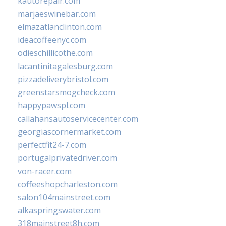
kautorepair.com
marjaeswinebar.com
elmazatlanclinton.com
ideacoffeenyc.com
odieschillicothe.com
lacantinitagalesburg.com
pizzadeliverybristol.com
greenstarsmogcheck.com
happypawspl.com
callahansautoservicecenter.com
georgiascornermarket.com
perfectfit24-7.com
portugalprivatedriver.com
von-racer.com
coffeeshopcharleston.com
salon104mainstreet.com
alkaspringswater.com
318mainstreet8h.com