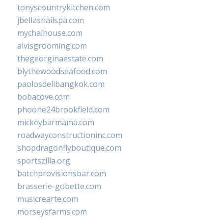
tonyscountrykitchen.com
jbellasnailspa.com
mychaihouse.com
alvisgrooming.com
thegeorginaestate.com
blythewoodseafood.com
paolosdelibangkok.com
bobacove.com
phoone24brookfield.com
mickeybarmama.com
roadwayconstructioninc.com
shopdragonflyboutique.com
sportszilla.org
batchprovisionsbar.com
brasserie-gobette.com
musicrearte.com
morseysfarms.com