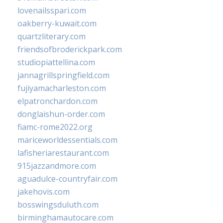
lovenailsspari.com
oakberry-kuwait.com
quartzliterary.com
friendsofbroderickpark.com
studiopiattellina.com
jannagrillspringfield.com
fujiyamacharleston.com
elpatronchardon.com
donglaishun-order.com
fiamc-rome2022.org
mariceworldessentials.com
lafisheriarestaurant.com
915jazzandmore.com
aguadulce-countryfair.com
jakehovis.com
bosswingsduluth.com
birminghamautocare.com