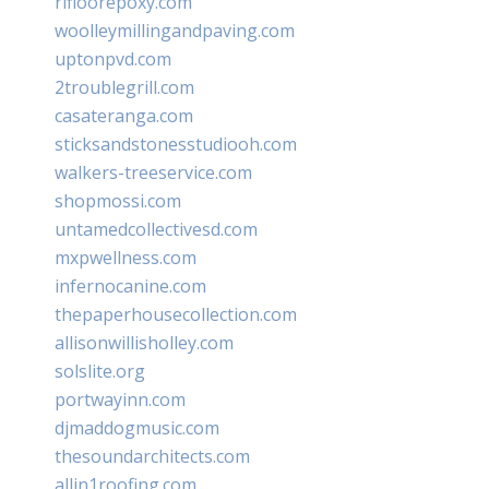
rifloorepoxy.com
woolleymillingandpaving.com
uptonpvd.com
2troublegrill.com
casateranga.com
sticksandstonesstudiooh.com
walkers-treeservice.com
shopmossi.com
untamedcollectivesd.com
mxpwellness.com
infernocanine.com
thepaperhousecollection.com
allisonwillisholley.com
solslite.org
portwayinn.com
djmaddogmusic.com
thesoundarchitects.com
allin1roofing.com