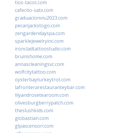
tios-tacos.com
cafecito-satx.com
graduacionviu2023.com
pecanjackstogo.com
zengardendayspa.com
sparklejewelryinc.com
ironcladtattoostudio.com
bruinshome.com
annascleaningsvc.com
wolfcitytattoo.com
oysterbayturkeytrot.com
lafronterarestauranteybar.com
lilyandrosetearoom.com
olivesburgberrypatch.com
theslushkids.com
giobastian.com
glpascensori.com