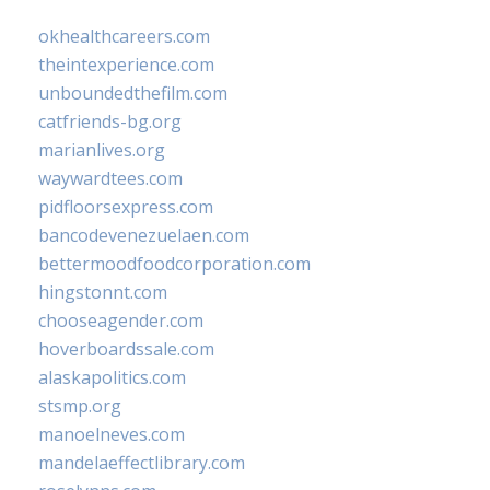
okhealthcareers.com
theintexperience.com
unboundedthefilm.com
catfriends-bg.org
marianlives.org
waywardtees.com
pidfloorsexpress.com
bancodevenezuelaen.com
bettermoodfoodcorporation.com
hingstonnt.com
chooseagender.com
hoverboardssale.com
alaskapolitics.com
stsmp.org
manoelneves.com
mandelaeffectlibrary.com