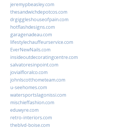
jeremypbeasley.com
thesandwichdepotcos.com
drgiggleshouseofpain.com
hotflashdesigns.com
garagenadeau.com
lifestylechauffeurservice.com
EverNewNails.com
insideoutdecoratingcentre.com
salvatoresinpoint.com
jovialfloralco.com
johnlscotthometeam.com
u-seehomes.com
watersportslagonissi.com
mischieffashion.com
eduwyre.com
retro-interiors.com
theblvd-boise.com