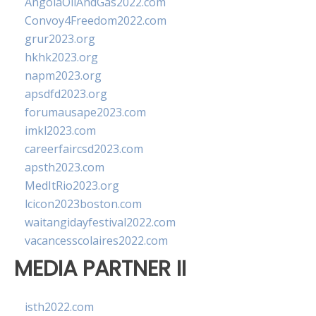
AngolaOilAndGas2022.com
Convoy4Freedom2022.com
grur2023.org
hkhk2023.org
napm2023.org
apsdfd2023.org
forumausape2023.com
imkl2023.com
careerfaircsd2023.com
apsth2023.com
MedItRio2023.org
lcicon2023boston.com
waitangidayfestival2022.com
vacancesscolaires2022.com
MEDIA PARTNER II
isth2022.com