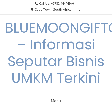
Skip
Call Us: +2782 444 YEAH
to
Cape Town, South Africa
content
BLUEMOONGIFT
– Informasi
Seputar Bisnis
UMKM Terkini
Menu