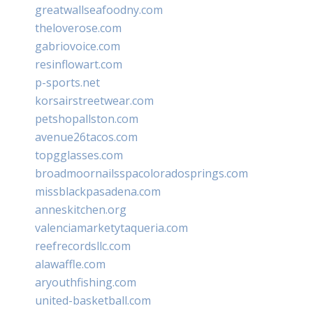
greatwallseafoodny.com
theloverose.com
gabriovoice.com
resinflowart.com
p-sports.net
korsairstreetwear.com
petshopallston.com
avenue26tacos.com
topgglasses.com
broadmoornailsspacoloradosprings.com
missblackpasadena.com
anneskitchen.org
valenciamarketytaqueria.com
reefrecordsllc.com
alawaffle.com
aryouthfishing.com
united-basketball.com