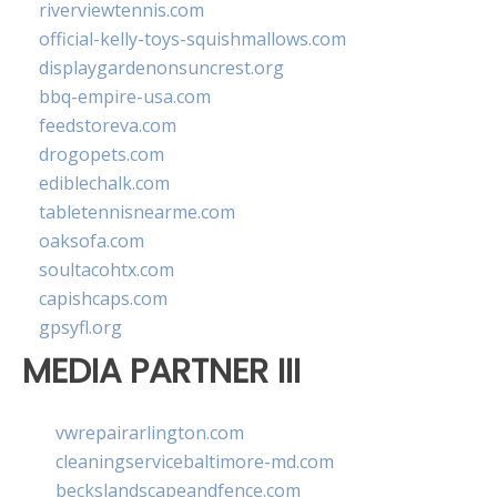
riverviewtennis.com
official-kelly-toys-squishmallows.com
displaygardenonsuncrest.org
bbq-empire-usa.com
feedstoreva.com
drogopets.com
ediblechalk.com
tabletennisnearme.com
oaksofa.com
soultacohtx.com
capishcaps.com
gpsyfl.org
MEDIA PARTNER III
vwrepairarlington.com
cleaningservicebaltimore-md.com
beckslandscapeandfence.com