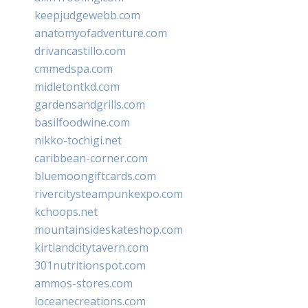
keepjudgewebb.com
anatomyofadventure.com
drivancastillo.com
cmmedspa.com
midletontkd.com
gardensandgrills.com
basilfoodwine.com
nikko-tochigi.net
caribbean-corner.com
bluemoongiftcards.com
rivercitysteampunkexpo.com
kchoops.net
mountainsideskateshop.com
kirtlandcitytavern.com
301nutritionspot.com
ammos-stores.com
loceanecreations.com