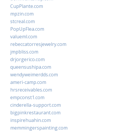
CupPlante.com
mpzin.com
stcreal.com
PopUpFlea.com
valueml.com
rebeccatorresjewelry.com
jmpbliss.com
drjorgerico.com
queensushipa.com
wendyweimerdds.com
ameri-camp.com
hrsreceivables.com
empconst1.com
cinderella-support.com
bigpinkrestaurant.com
inspirehuahin.com
memmingerspainting.com