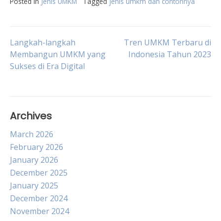
Posted in
Jenis UMKM
Tagged
jenis umkm dan contohnya
Post
Langkah-langkah
Tren UMKM Terbaru di
Membangun UMKM yang
Indonesia Tahun 2023
Sukses di Era Digital
navigation
Archives
March 2026
February 2026
January 2026
December 2025
January 2025
December 2024
November 2024