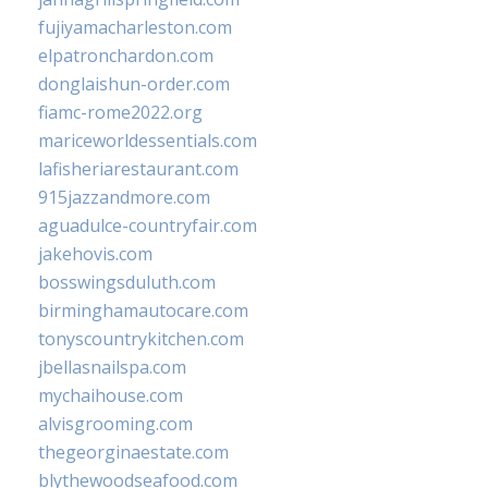
fujiyamacharleston.com
elpatronchardon.com
donglaishun-order.com
fiamc-rome2022.org
mariceworldessentials.com
lafisheriarestaurant.com
915jazzandmore.com
aguadulce-countryfair.com
jakehovis.com
bosswingsduluth.com
birminghamautocare.com
tonyscountrykitchen.com
jbellasnailspa.com
mychaihouse.com
alvisgrooming.com
thegeorginaestate.com
blythewoodseafood.com