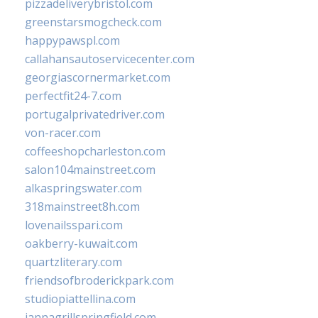
pizzadeliverybristol.com
greenstarsmogcheck.com
happypawspl.com
callahansautoservicecenter.com
georgiascornermarket.com
perfectfit24-7.com
portugalprivatedriver.com
von-racer.com
coffeeshopcharleston.com
salon104mainstreet.com
alkaspringswater.com
318mainstreet8h.com
lovenailsspari.com
oakberry-kuwait.com
quartzliterary.com
friendsofbroderickpark.com
studiopiattellina.com
jannagrillspringfield.com