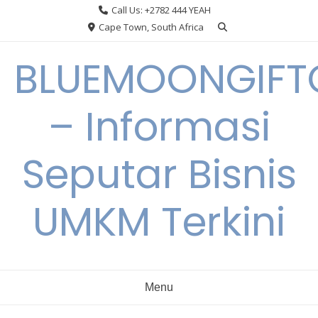
Skip
Call Us: +2782 444 YEAH
to
Cape Town, South Africa
content
BLUEMOONGIFT
– Informasi
Seputar Bisnis
UMKM Terkini
Menu