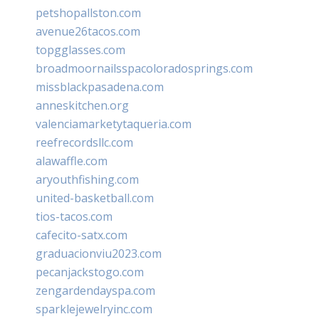
petshopallston.com
avenue26tacos.com
topgglasses.com
broadmoornailsspacoloradosprings.com
missblackpasadena.com
anneskitchen.org
valenciamarketytaqueria.com
reefrecordsllc.com
alawaffle.com
aryouthfishing.com
united-basketball.com
tios-tacos.com
cafecito-satx.com
graduacionviu2023.com
pecanjackstogo.com
zengardendayspa.com
sparklejewelryinc.com