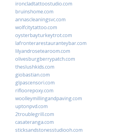
ironcladtattoostudio.com
bruinshome.com
annascleaningsvc.com
wolfcitytattoo.com
oysterbayturkeytrot.com
lafronterarestauranteybar.com
lilyandrosetearoom.com
olivesburgberrypatch.com
theslushkids.com
giobastian.com
glpascensori.com
rifloorepoxy.com
woolleymillingandpaving.com
uptonpvd.com
2troublegrill.com
casateranga.com
sticksandstonesstudiooh.com