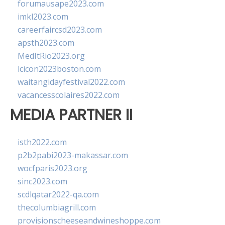
forumausape2023.com
imkl2023.com
careerfaircsd2023.com
apsth2023.com
MedItRio2023.org
lcicon2023boston.com
waitangidayfestival2022.com
vacancesscolaires2022.com
MEDIA PARTNER II
isth2022.com
p2b2pabi2023-makassar.com
wocfparis2023.org
sinc2023.com
scdlqatar2022-qa.com
thecolumbiagrill.com
provisionscheeseandwineshoppe.com