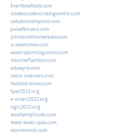
EverNewNails.com
insideoutdecoratingcentre.com
salvatoresinpoint.com
jovialfloralco.com
johnlscotthometeam.com
u-seehomes.com
watersportslagonissi.com
mischieffashion.com
eduwyre.com
retro-interiors.com
theblvd-boise.com
fpet2023.org
e-smart2022.org
ngrc2022.org
leesfamilyfoods.com
lewis-lewis-cpas.com
eleontennis.com