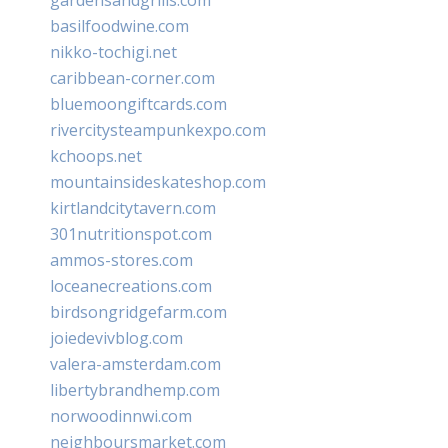
basilfoodwine.com
nikko-tochigi.net
caribbean-corner.com
bluemoongiftcards.com
rivercitysteampunkexpo.com
kchoops.net
mountainsideskateshop.com
kirtlandcitytavern.com
301nutritionspot.com
ammos-stores.com
loceanecreations.com
birdsongridgefarm.com
joiedevivblog.com
valera-amsterdam.com
libertybrandhemp.com
norwoodinnwi.com
neighboursmarket.com