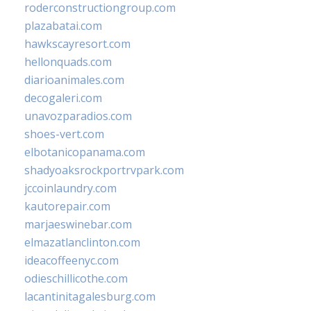
roderconstructiongroup.com
plazabatai.com
hawkscayresort.com
hellonquads.com
diarioanimales.com
decogaleri.com
unavozparadios.com
shoes-vert.com
elbotanicopanama.com
shadyoaksrockportrvpark.com
jccoinlaundry.com
kautorepair.com
marjaeswinebar.com
elmazatlanclinton.com
ideacoffeenyc.com
odieschillicothe.com
lacantinitagalesburg.com