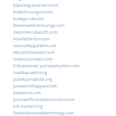
blackanguscareers.com
bolesfororegon.com
bodega-ole.com
thestreamlinerlounge.com
mestrinorubanofc.com
novelatherton.com
nassvalleygardens.net
electjohnstewart.com
omptourtravels.com
tribratanews-polreskebumen.com
rsudbayuasih.org
publikjurnalistik.org
juneteenthapparel.net
italywarm.com
journaloffinanceeconomics.com
kvk-kumari.org
foodscienceandtechnology.com