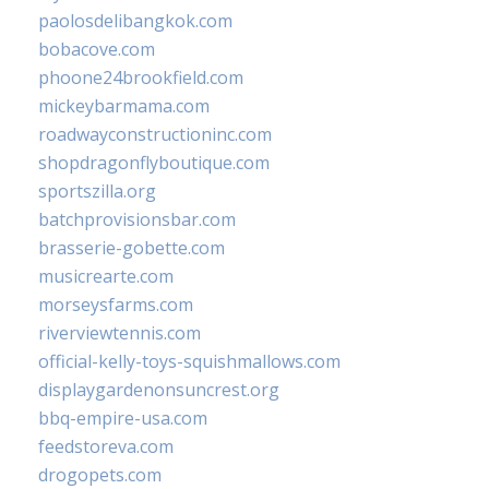
paolosdelibangkok.com
bobacove.com
phoone24brookfield.com
mickeybarmama.com
roadwayconstructioninc.com
shopdragonflyboutique.com
sportszilla.org
batchprovisionsbar.com
brasserie-gobette.com
musicrearte.com
morseysfarms.com
riverviewtennis.com
official-kelly-toys-squishmallows.com
displaygardenonsuncrest.org
bbq-empire-usa.com
feedstoreva.com
drogopets.com