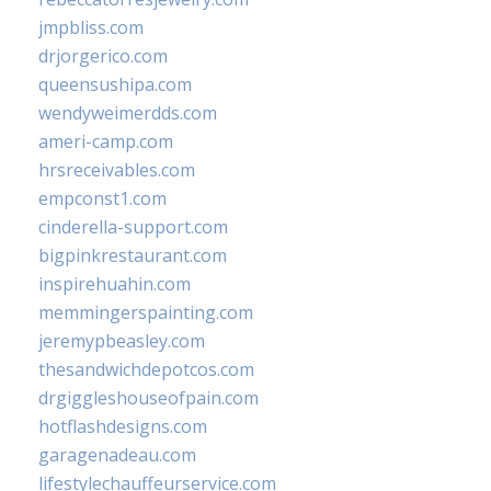
jmpbliss.com
drjorgerico.com
queensushipa.com
wendyweimerdds.com
ameri-camp.com
hrsreceivables.com
empconst1.com
cinderella-support.com
bigpinkrestaurant.com
inspirehuahin.com
memmingerspainting.com
jeremypbeasley.com
thesandwichdepotcos.com
drgiggleshouseofpain.com
hotflashdesigns.com
garagenadeau.com
lifestylechauffeurservice.com