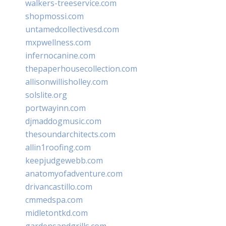
walkers-treeservice.com
shopmossi.com
untamedcollectivesd.com
mxpwellness.com
infernocanine.com
thepaperhousecollection.com
allisonwillisholley.com
solslite.org
portwayinn.com
djmaddogmusic.com
thesoundarchitects.com
allin1roofing.com
keepjudgewebb.com
anatomyofadventure.com
drivancastillo.com
cmmedspa.com
midletontkd.com
gardensandgrills.com