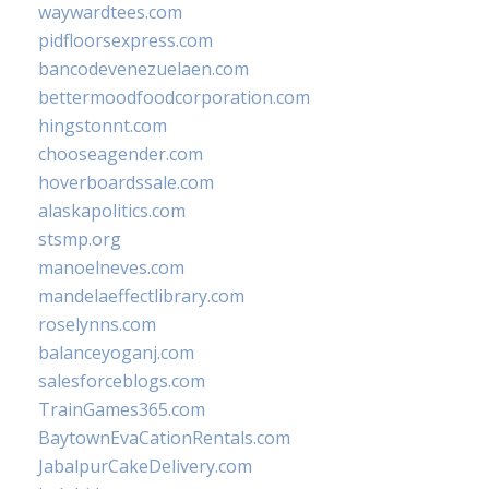
waywardtees.com
pidfloorsexpress.com
bancodevenezuelaen.com
bettermoodfoodcorporation.com
hingstonnt.com
chooseagender.com
hoverboardssale.com
alaskapolitics.com
stsmp.org
manoelneves.com
mandelaeffectlibrary.com
roselynns.com
balanceyoganj.com
salesforceblogs.com
TrainGames365.com
BaytownEvaCationRentals.com
JabalpurCakeDelivery.com