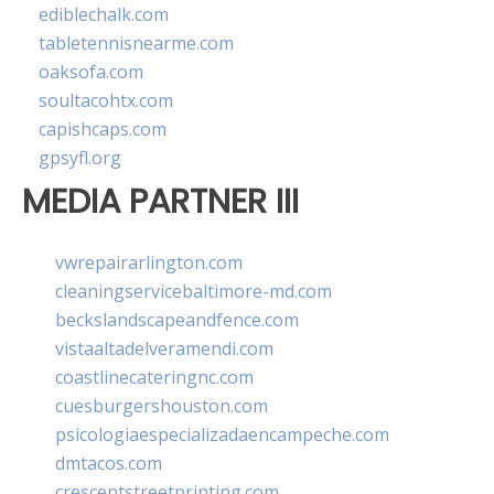
ediblechalk.com
tabletennisnearme.com
oaksofa.com
soultacohtx.com
capishcaps.com
gpsyfl.org
MEDIA PARTNER III
vwrepairarlington.com
cleaningservicebaltimore-md.com
beckslandscapeandfence.com
vistaaltadelveramendi.com
coastlinecateringnc.com
cuesburgershouston.com
psicologiaespecializadaencampeche.com
dmtacos.com
crescentstreetprinting.com