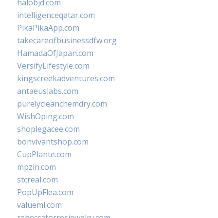
halobjd.com
intelligenceqatar.com
PikaPikaApp.com
takecareofbusinessdfw.org
HamadaOfJapan.com
VersifyLifestyle.com
kingscreekadventures.com
antaeuslabs.com
purelycleanchemdry.com
WishOping.com
shoplegacee.com
bonvivantshop.com
CupPlante.com
mpzin.com
stcreal.com
PopUpFlea.com
valueml.com
rebeccatorresjewelry.com