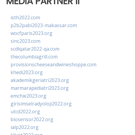
MEDIA PARTNER II
isth2022.com
p2b2pabi2023-makassar.com
wocfparis2023.org
sinc2023.com
scdlqatar2022-qa.com
thecolumbiagrill.com
provisionscheeseandwineshoppe.com
khedi2023.org
akademikgeriatri2023.org
marmarapediatri2023.org
emchie2023.org
girisimselradyoloji2022.org
utcd2022.org
biosensor2022.org
ialp2022.org