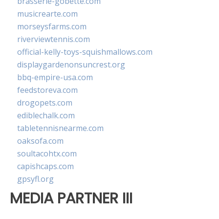
brasserie-gobette.com
musicrearte.com
morseysfarms.com
riverviewtennis.com
official-kelly-toys-squishmallows.com
displaygardenonsuncrest.org
bbq-empire-usa.com
feedstoreva.com
drogopets.com
ediblechalk.com
tabletennisnearme.com
oaksofa.com
soultacohtx.com
capishcaps.com
gpsyfl.org
MEDIA PARTNER III