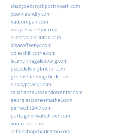
shadyoaksrockportrvpark.com
jccoinlaundry.com
kautorepair.com
marjaeswinebar.com
elmazatlanclinton.com
ideacoffeenyc.com
odieschillicothe.com
lacantinitagalesburg.com
pizzadeliverybristol.com
greenstarsmogcheck.com
happypawspl.com
callahansautoservicecenter.com
georgiascornermarket.com
perfectfit24-7.com
portugalprivatedriver.com
von-racer.com
coffeeshopcharleston.com