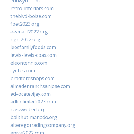
eduwyre.com
retro-interiors.com
theblvd-boise.com
fpet2023.org
e-smart2022.org
ngrc2022.org
leesfamilyfoods.com
lewis-lewis-cpas.com
eleontennis.com
cyetus.com
bradfordshops.com
almadenranchsanjose.com
advocatevijay.com
adlibilimler2023.com
naswwebed.org
balithut-manado.org
alteregotradingcompany.org
aprce2022.com