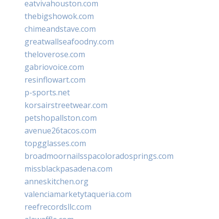
eatvivahouston.com
thebigshowok.com
chimeandstave.com
greatwallseafoodny.com
theloverose.com
gabriovoice.com
resinflowart.com
p-sports.net
korsairstreetwear.com
petshopallston.com
avenue26tacos.com
topgglasses.com
broadmoornailsspacoloradosprings.com
missblackpasadena.com
anneskitchen.org
valenciamarketytaqueria.com
reefrecordsllc.com