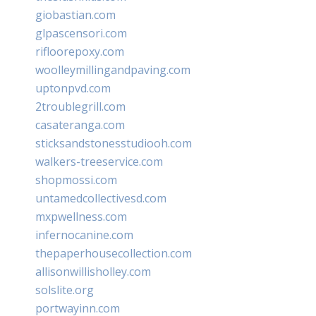
giobastian.com
glpascensori.com
rifloorepoxy.com
woolleymillingandpaving.com
uptonpvd.com
2troublegrill.com
casateranga.com
sticksandstonesstudiooh.com
walkers-treeservice.com
shopmossi.com
untamedcollectivesd.com
mxpwellness.com
infernocanine.com
thepaperhousecollection.com
allisonwillisholley.com
solslite.org
portwayinn.com