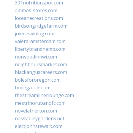
301nutritionspot.com
ammos-stores.com
loceanecreations.com
birdsongridgefarm.com
joiedevivblog.com
valera-amsterdam.com
libertybrandhemp.com
norwoodinnwi.com
neighboursmarket.com
blackanguscareers.com
bolesfororegon.com
bodega-ole.com
thestreamlinerlounge.com
mestrinorubanofc.com
novelatherton.com
nassvalleygardens.net
electjohnstewart.com