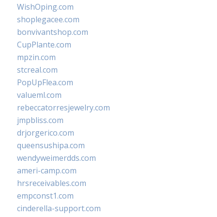
WishOping.com
shoplegacee.com
bonvivantshop.com
CupPlante.com
mpzin.com
stcreal.com
PopUpFlea.com
valueml.com
rebeccatorresjewelry.com
jmpbliss.com
drjorgerico.com
queensushipa.com
wendyweimerdds.com
ameri-camp.com
hrsreceivables.com
empconst1.com
cinderella-support.com