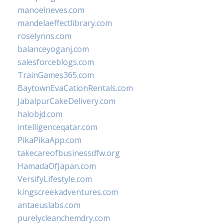
manoelneves.com
mandelaeffectlibrary.com
roselynns.com
balanceyoganj.com
salesforceblogs.com
TrainGames365.com
BaytownEvaCationRentals.com
JabalpurCakeDelivery.com
halobjd.com
intelligenceqatar.com
PikaPikaApp.com
takecareofbusinessdfw.org
HamadaOfJapan.com
VersifyLifestyle.com
kingscreekadventures.com
antaeuslabs.com
purelycleanchemdry.com