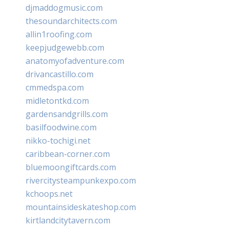
djmaddogmusic.com
thesoundarchitects.com
allin1roofing.com
keepjudgewebb.com
anatomyofadventure.com
drivancastillo.com
cmmedspa.com
midletontkd.com
gardensandgrills.com
basilfoodwine.com
nikko-tochigi.net
caribbean-corner.com
bluemoongiftcards.com
rivercitysteampunkexpo.com
kchoops.net
mountainsideskateshop.com
kirtlandcitytavern.com