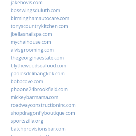
jakehovis.com
bosswingsduluth.com
birminghamautocare.com
tonyscountrykitchen.com
jbellasnailspa.com
mychaihouse.com
alvisgrooming.com
thegeorginaestate.com
blythewoodseafood.com
paolosdelibangkok.com
bobacove.com
phoone24brookfield.com
mickeybarmama.com
roadwayconstructioninc.com
shopdragonflyboutique.com
sportszilla.org
batchprovisionsbar.com