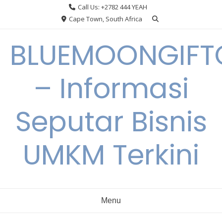
Skip
Call Us: +2782 444 YEAH
to
Cape Town, South Africa
content
BLUEMOONGIFT
– Informasi
Seputar Bisnis
UMKM Terkini
Menu