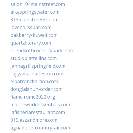
salon104mainstreet.com
alkaspringswater.com
318mainstreet8h.com
lovenailsspari.com
oakberry-kuwait.com
quartzliterary.com
friendsofbroderickpark.com
studiopiattellina.com
jannagrillspringfield.com
fujiyamacharleston.com
elpatronchardon.com
donglaishun-order.com
fiamc-rome2022.org
mariceworldessentials.com
lafisheriarestaurant.com
915jazzandmore.com
aguadulce-countryfair.com