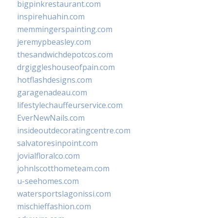
bigpinkrestaurant.com
inspirehuahin.com
memmingerspainting.com
jeremypbeasley.com
thesandwichdepotcos.com
drgiggleshouseofpain.com
hotflashdesigns.com
garagenadeau.com
lifestylechauffeurservice.com
EverNewNails.com
insideoutdecoratingcentre.com
salvatoresinpoint.com
jovialfloralco.com
johnlscotthometeam.com
u-seehomes.com
watersportslagonissi.com
mischieffashion.com