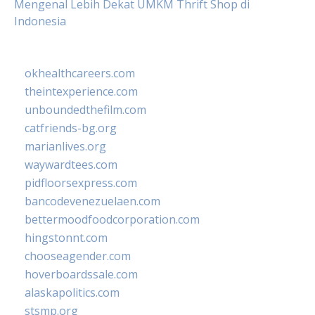
Mengenal Lebih Dekat UMKM Thrift Shop di
Indonesia
okhealthcareers.com
theintexperience.com
unboundedthefilm.com
catfriends-bg.org
marianlives.org
waywardtees.com
pidfloorsexpress.com
bancodevenezuelaen.com
bettermoodfoodcorporation.com
hingstonnt.com
chooseagender.com
hoverboardssale.com
alaskapolitics.com
stsmp.org