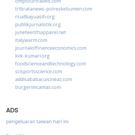
omptourtravels.com
tribratanews-polreskebumen.com
rsudbayuasih.org
publikjurnalistik.org
juneteenthapparel.net
italywarm.com
journaloffinanceeconomics.com
kvk-kumari.org
foodscienceandtechnology.com
scisportsscience.com
addisababacuisineaz.com
burgerimcamas.com
ADS
pengeluaran taiwan hari ini