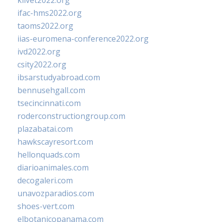
klivet2022.org
ifac-hms2022.org
taoms2022.org
iias-euromena-conference2022.org
ivd2022.org
csity2022.org
ibsarstudyabroad.com
bennusehgall.com
tsecincinnati.com
roderconstructiongroup.com
plazabatai.com
hawkscayresort.com
hellonquads.com
diarioanimales.com
decogaleri.com
unavozparadios.com
shoes-vert.com
elbotanicopanama.com