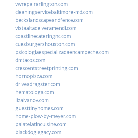
vwrepairarlington.com
cleaningservicebaltimore-md.com
beckslandscapeandfence.com
vistaaltadelveramendi.com
coastlinecateringnc.com
cuesburgershouston.com
psicologiaespecializadaencampeche.com
dmtacos.com
crescentstreetprinting.com
hornopizza.com
driveadragster.com
hematologa.com
lizaivanov.com
guesttinyhomes.com
home-plow-by-meyer.com
palatelatincuisine.com
blackdoglegacy.com