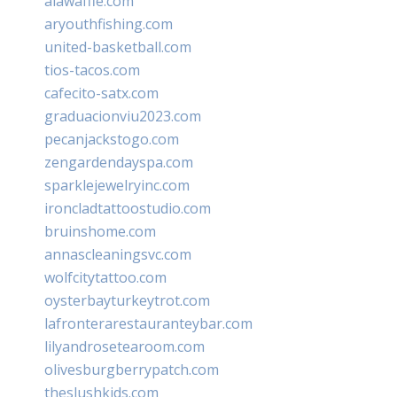
alawaffle.com
aryouthfishing.com
united-basketball.com
tios-tacos.com
cafecito-satx.com
graduacionviu2023.com
pecanjackstogo.com
zengardendayspa.com
sparklejewelryinc.com
ironcladtattoostudio.com
bruinshome.com
annascleaningsvc.com
wolfcitytattoo.com
oysterbayturkeytrot.com
lafronterarestauranteybar.com
lilyandrosetearoom.com
olivesburgberrypatch.com
theslushkids.com