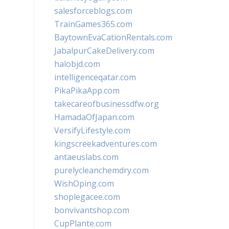
salesforceblogs.com
TrainGames365.com
BaytownEvaCationRentals.com
JabalpurCakeDelivery.com
halobjd.com
intelligenceqatar.com
PikaPikaApp.com
takecareofbusinessdfw.org
HamadaOfJapan.com
VersifyLifestyle.com
kingscreekadventures.com
antaeuslabs.com
purelycleanchemdry.com
WishOping.com
shoplegacee.com
bonvivantshop.com
CupPlante.com