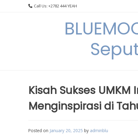
Skip
Call Us: +2782 444 YEAH
to
content
BLUEMOO
Seput
Kisah Sukses UMKM 
Menginspirasi di Ta
Posted on
January 20, 2025
by
adminblu