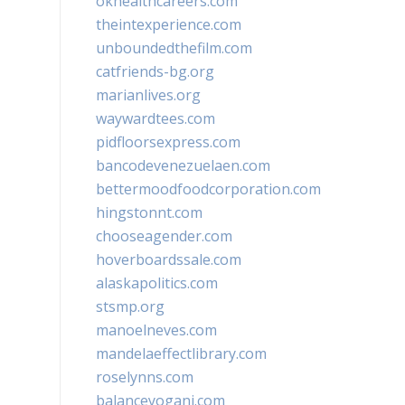
okhealthcareers.com
theintexperience.com
unboundedthefilm.com
catfriends-bg.org
marianlives.org
waywardtees.com
pidfloorsexpress.com
bancodevenezuelaen.com
bettermoodfoodcorporation.com
hingstonnt.com
chooseagender.com
hoverboardssale.com
alaskapolitics.com
stsmp.org
manoelneves.com
mandelaeffectlibrary.com
roselynns.com
balanceyoganj.com