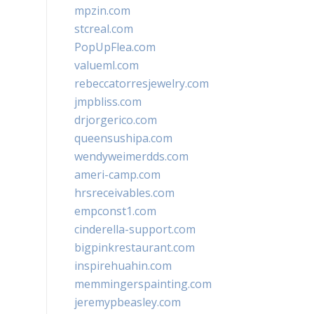
mpzin.com
stcreal.com
PopUpFlea.com
valueml.com
rebeccatorresjewelry.com
jmpbliss.com
drjorgerico.com
queensushipa.com
wendyweimerdds.com
ameri-camp.com
hrsreceivables.com
empconst1.com
cinderella-support.com
bigpinkrestaurant.com
inspirehuahin.com
memmingerspainting.com
jeremypbeasley.com