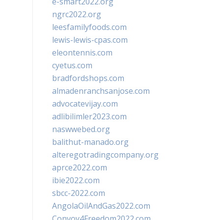
e-smart2022.org
ngrc2022.org
leesfamilyfoods.com
lewis-lewis-cpas.com
eleontennis.com
cyetus.com
bradfordshops.com
almadenranchsanjose.com
advocatevijay.com
adlibilimler2023.com
naswwebed.org
balithut-manado.org
alteregotradingcompany.org
aprce2022.com
ibie2022.com
sbcc-2022.com
AngolaOilAndGas2022.com
Convoy4Freedom2022.com