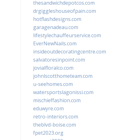
thesandwichdepotcos.com
drgiggleshouseofpain.com
hotflashdesigns.com
garagenadeau.com
lifestylechauffeurservice.com
EverNewNails.com
insideoutdecoratingcentre.com
salvatoresinpoint.com
jovialfloralco.com
johnlscotthometeam.com
u-seehomes.com
watersportslagonissi.com
mischieffashion.com
eduwyre.com
retro-interiors.com
theblvd-boise.com
fpet2023.org