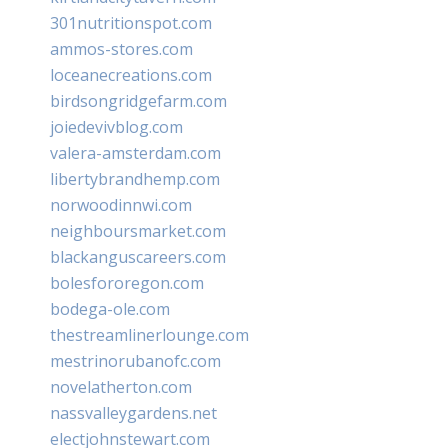
301nutritionspot.com
ammos-stores.com
loceanecreations.com
birdsongridgefarm.com
joiedevivblog.com
valera-amsterdam.com
libertybrandhemp.com
norwoodinnwi.com
neighboursmarket.com
blackanguscareers.com
bolesfororegon.com
bodega-ole.com
thestreamlinerlounge.com
mestrinorubanofc.com
novelatherton.com
nassvalleygardens.net
electjohnstewart.com