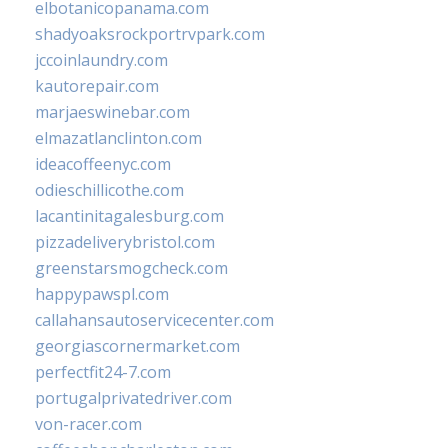
elbotanicopanama.com
shadyoaksrockportrvpark.com
jccoinlaundry.com
kautorepair.com
marjaeswinebar.com
elmazatlanclinton.com
ideacoffeenyc.com
odieschillicothe.com
lacantinitagalesburg.com
pizzadeliverybristol.com
greenstarsmogcheck.com
happypawspl.com
callahansautoservicecenter.com
georgiascornermarket.com
perfectfit24-7.com
portugalprivatedriver.com
von-racer.com