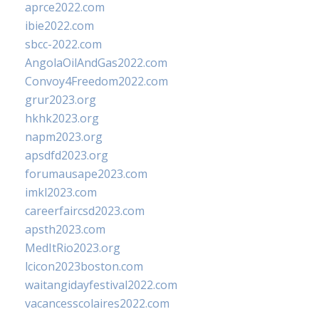
aprce2022.com
ibie2022.com
sbcc-2022.com
AngolaOilAndGas2022.com
Convoy4Freedom2022.com
grur2023.org
hkhk2023.org
napm2023.org
apsdfd2023.org
forumausape2023.com
imkl2023.com
careerfaircsd2023.com
apsth2023.com
MedItRio2023.org
lcicon2023boston.com
waitangidayfestival2022.com
vacancesscolaires2022.com