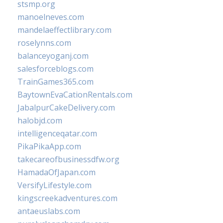
stsmp.org
manoelneves.com
mandelaeffectlibrary.com
roselynns.com
balanceyoganj.com
salesforceblogs.com
TrainGames365.com
BaytownEvaCationRentals.com
JabalpurCakeDelivery.com
halobjd.com
intelligenceqatar.com
PikaPikaApp.com
takecareofbusinessdfw.org
HamadaOfJapan.com
VersifyLifestyle.com
kingscreekadventures.com
antaeuslabs.com