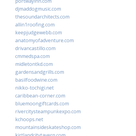
portwayinn.com
djmaddogmusic.com
thesoundarchitects.com
allin1roofing.com
keepjudgewebb.com
anatomyofadventure.com
drivancastillo.com
cmmedspa.com
midletontkd.com
gardensandgrills.com
basilfoodwine.com
nikko-tochigi.net
caribbean-corner.com
bluemoongiftcards.com
rivercitysteampunkexpo.com
kchoops.net
mountainsideskateshop.com
kirtlandcitytavern.com