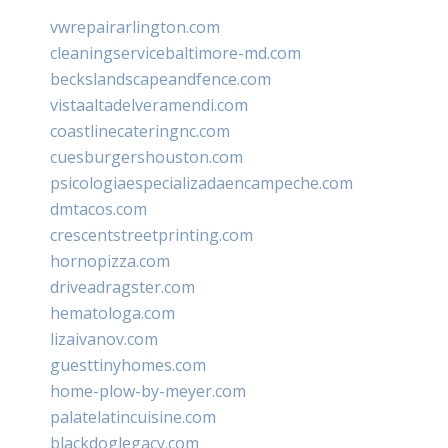
vwrepairarlington.com
cleaningservicebaltimore-md.com
beckslandscapeandfence.com
vistaaltadelveramendi.com
coastlinecateringnc.com
cuesburgershouston.com
psicologiaespecializadaencampeche.com
dmtacos.com
crescentstreetprinting.com
hornopizza.com
driveadragster.com
hematologa.com
lizaivanov.com
guesttinyhomes.com
home-plow-by-meyer.com
palatelatincuisine.com
blackdoglegacy.com