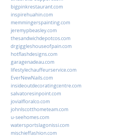
bigpinkrestaurant.com
inspirehuahin.com
memmingerspainting.com
jeremypbeasley.com
thesandwichdepotcos.com
drgiggleshouseofpain.com
hotflashdesigns.com
garagenadeau.com
lifestylechauffeurservice.com
EverNewNails.com
insideoutdecoratingcentre.com
salvatoresinpoint.com
jovialfloralco.com
johnlscotthometeam.com
u-seehomes.com
watersportslagonissi.com
mischieffashion.com