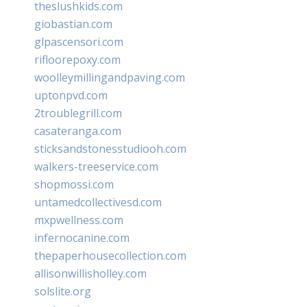
theslushkids.com
giobastian.com
glpascensori.com
rifloorepoxy.com
woolleymillingandpaving.com
uptonpvd.com
2troublegrill.com
casateranga.com
sticksandstonesstudiooh.com
walkers-treeservice.com
shopmossi.com
untamedcollectivesd.com
mxpwellness.com
infernocanine.com
thepaperhousecollection.com
allisonwillisholley.com
solslite.org