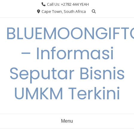
Skip
Call Us: +2782 444 YEAH
to
Cape Town, South Africa
content
BLUEMOONGIFT
– Informasi
Seputar Bisnis
UMKM Terkini
Menu