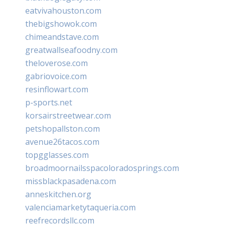
eatvivahouston.com
thebigshowok.com
chimeandstave.com
greatwallseafoodny.com
theloverose.com
gabriovoice.com
resinflowart.com
p-sports.net
korsairstreetwear.com
petshopallston.com
avenue26tacos.com
topgglasses.com
broadmoornailsspacoloradosprings.com
missblackpasadena.com
anneskitchen.org
valenciamarketytaqueria.com
reefrecordsllc.com