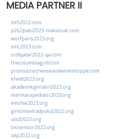
MEDIA PARTNER II
isth2022.com
p2b2pabi2023-makassar.com
wocfparis2023.org
sinc2023.com
scdlqatar2022-qa.com
thecolumbiagrill.com
provisionscheeseandwineshoppe.com
khedi2023.org
akademikgeriatri2023.org
marmarapediatri2023.org
emchie2023.org
girisimselradyoloji2022.org
utcd2022.org
biosensor2022.org
ialp2022.org