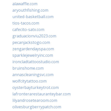
alawaffle.com
aryouthfishing.com
united-basketball.com
tios-tacos.com
cafecito-satx.com
graduacionviu2023.com
pecanjackstogo.com
zengardendayspa.com
sparklejewelryinc.com
ironcladtattoostudio.com
bruinshome.com
annascleaningsvc.com
wolfcitytattoo.com
oysterbayturkeytrot.com
lafronterarestauranteybar.com
lilyandrosetearoom.com
olivesburgberrypatch.com