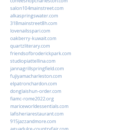
coffeeshopcharleston.com
salon104mainstreet.com
alkaspringswater.com
318mainstreet8h.com
lovenailsspari.com
oakberry-kuwait.com
quartzliterary.com
friendsofbroderickpark.com
studiopiattellina.com
jannagrillspringfield.com
fujiyamacharleston.com
elpatronchardon.com
donglaishun-order.com
fiamc-rome2022.org
mariceworldessentials.com
lafisheriarestaurant.com
915jazzandmore.com
aguadulce-countryfair.com