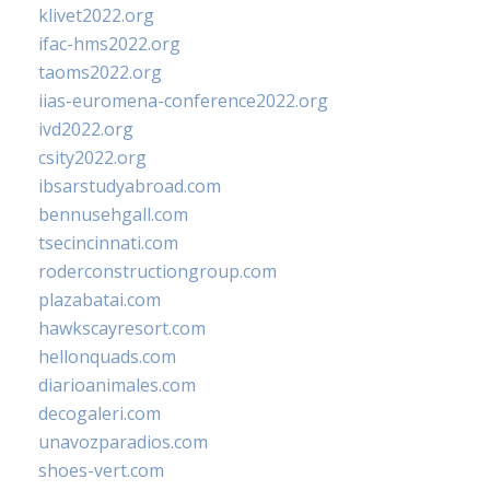
klivet2022.org
ifac-hms2022.org
taoms2022.org
iias-euromena-conference2022.org
ivd2022.org
csity2022.org
ibsarstudyabroad.com
bennusehgall.com
tsecincinnati.com
roderconstructiongroup.com
plazabatai.com
hawkscayresort.com
hellonquads.com
diarioanimales.com
decogaleri.com
unavozparadios.com
shoes-vert.com