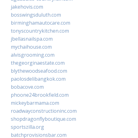
jakehovis.com
bosswingsduluth.com
birminghamautocare.com
tonyscountrykitchen.com
jbellasnailspa.com
mychaihouse.com
alvisgrooming.com
thegeorginaestate.com
blythewoodseafood.com
paolosdelibangkok.com
bobacove.com
phoone24brookfield.com
mickeybarmama.com
roadwayconstructioninc.com
shopdragonflyboutique.com
sportszilla.org
batchprovisionsbar.com