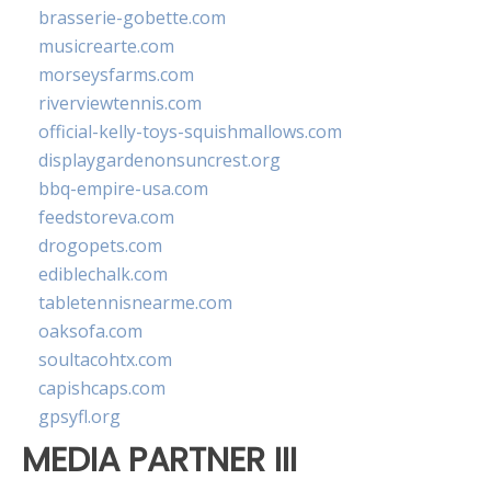
brasserie-gobette.com
musicrearte.com
morseysfarms.com
riverviewtennis.com
official-kelly-toys-squishmallows.com
displaygardenonsuncrest.org
bbq-empire-usa.com
feedstoreva.com
drogopets.com
ediblechalk.com
tabletennisnearme.com
oaksofa.com
soultacohtx.com
capishcaps.com
gpsyfl.org
MEDIA PARTNER III