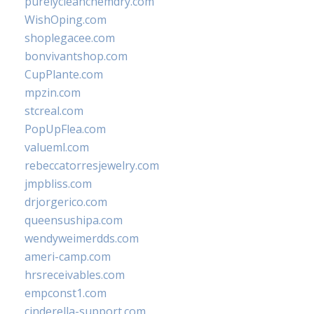
purelycleanchemdry.com
WishOping.com
shoplegacee.com
bonvivantshop.com
CupPlante.com
mpzin.com
stcreal.com
PopUpFlea.com
valueml.com
rebeccatorresjewelry.com
jmpbliss.com
drjorgerico.com
queensushipa.com
wendyweimerdds.com
ameri-camp.com
hrsreceivables.com
empconst1.com
cinderella-support.com