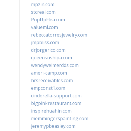
mpzin.com
stcreal.com
PopUpFlea.com
valueml.com
rebeccatorresjewelry.com
jmpbliss.com
drjorgerico.com
queensushipa.com
wendyweimerdds.com
ameri-camp.com
hrsreceivables.com
empconst1.com
cinderella-support.com
bigpinkrestaurant.com
inspirehuahin.com
memmingerspainting.com
jeremypbeasley.com