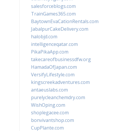
salesforceblogs.com
TrainGames365.com
BaytownEvaCationRentals.com
JabalpurCakeDelivery.com
halobjd.com
intelligenceqatar.com
PikaPikaApp.com
takecareofbusinessdfw.org
HamadaOfJapan.com
VersifyLifestyle.com
kingscreekadventures.com
antaeuslabs.com
purelycleanchemdry.com
WishOping.com
shoplegacee.com
bonvivantshop.com
CupPlante.com