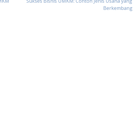
UMKM
Sukses Bisnis UMKM: Contoh Jenis Usaha yang
Berkembang 