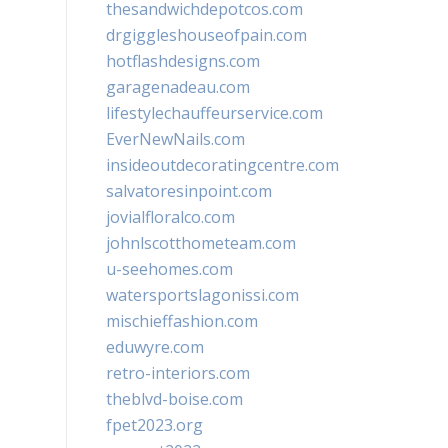
thesandwichdepotcos.com
drgiggleshouseofpain.com
hotflashdesigns.com
garagenadeau.com
lifestylechauffeurservice.com
EverNewNails.com
insideoutdecoratingcentre.com
salvatoresinpoint.com
jovialfloralco.com
johnlscotthometeam.com
u-seehomes.com
watersportslagonissi.com
mischieffashion.com
eduwyre.com
retro-interiors.com
theblvd-boise.com
fpet2023.org