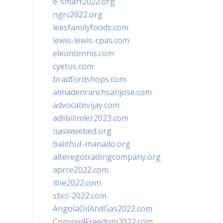
e-smart2022.org
ngrc2022.org
leesfamilyfoods.com
lewis-lewis-cpas.com
eleontennis.com
cyetus.com
bradfordshops.com
almadenranchsanjose.com
advocatevijay.com
adlibilimler2023.com
naswwebed.org
balithut-manado.org
alteregotradingcompany.org
aprce2022.com
ibie2022.com
sbcc-2022.com
AngolaOilAndGas2022.com
Convoy4Freedom2022.com