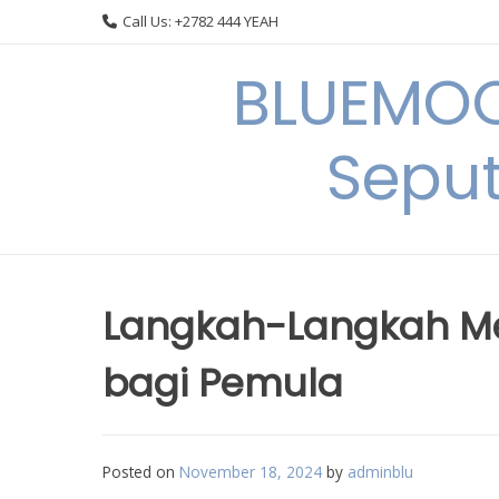
Skip
Call Us: +2782 444 YEAH
to
content
BLUEMOO
Seput
Langkah-Langkah Me
bagi Pemula
Posted on
November 18, 2024
by
adminblu