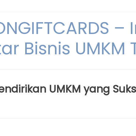
NGIFTCARDS – I
ar Bisnis UMKM T
ndirikan UMKM yang Suk