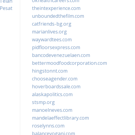
okhealthcareers.com
 Telah
Pesat
theintexperience.com
unboundedthefilm.com
catfriends-bg.org
marianlives.org
waywardtees.com
pidfloorsexpress.com
bancodevenezuelaen.com
bettermoodfoodcorporation.com
hingstonnt.com
chooseagender.com
hoverboardssale.com
alaskapolitics.com
stsmp.org
manoelneves.com
mandelaeffectlibrary.com
roselynns.com
balanceyoganj.com