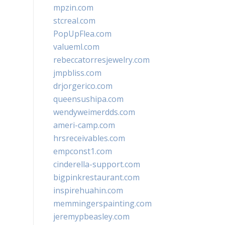
mpzin.com
stcreal.com
PopUpFlea.com
valueml.com
rebeccatorresjewelry.com
jmpbliss.com
drjorgerico.com
queensushipa.com
wendyweimerdds.com
ameri-camp.com
hrsreceivables.com
empconst1.com
cinderella-support.com
bigpinkrestaurant.com
inspirehuahin.com
memmingerspainting.com
jeremypbeasley.com