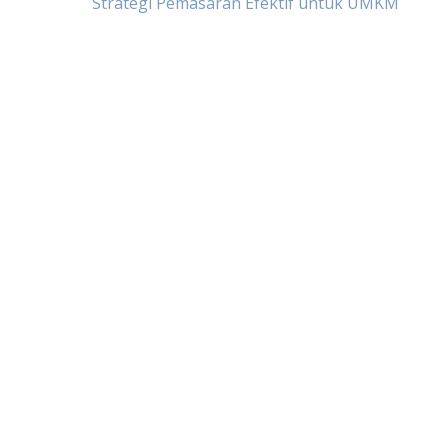
Post
Strategi Pemasaran Efektif untuk UMKM
navigation