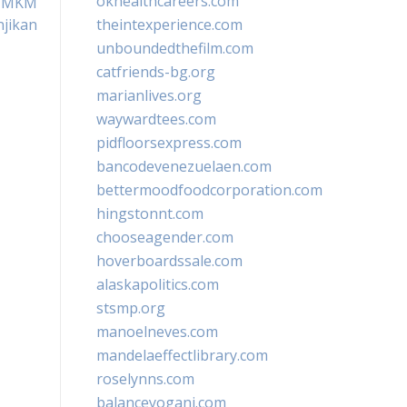
okhealthcareers.com
 UMKM
jikan
theintexperience.com
unboundedthefilm.com
catfriends-bg.org
marianlives.org
waywardtees.com
pidfloorsexpress.com
bancodevenezuelaen.com
bettermoodfoodcorporation.com
hingstonnt.com
chooseagender.com
hoverboardssale.com
alaskapolitics.com
stsmp.org
manoelneves.com
mandelaeffectlibrary.com
roselynns.com
balanceyoganj.com