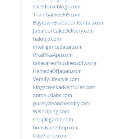
salesforceblogs.com
TrainGames365.com
BaytownEvaCationRentals.com
JabalpurCakeDelivery.com
halobjd.com
intelligenceqatar.com
PikaPikaApp.com
takecareofbusinessdfw.org
HamadaOfJapan.com
VersifyLifestyle.com
kingscreekadventures.com
antaeuslabs.com
purelycleanchemdry.com
WishOping.com
shoplegacee.com
bonvivantshop.com
CupPlante.com