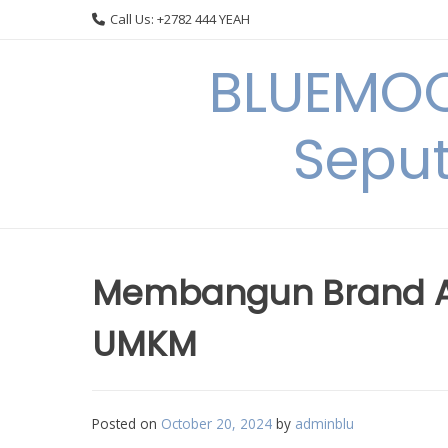
Skip
Call Us: +2782 444 YEAH
to
content
BLUEMOO
Seput
Membangun Brand A
UMKM
Posted on
October 20, 2024
by
adminblu