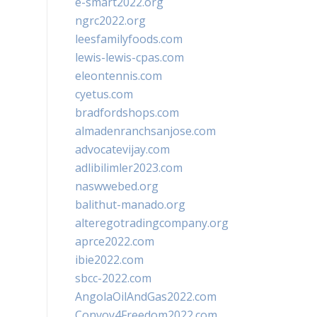
e-smart2022.org
ngrc2022.org
leesfamilyfoods.com
lewis-lewis-cpas.com
eleontennis.com
cyetus.com
bradfordshops.com
almadenranchsanjose.com
advocatevijay.com
adlibilimler2023.com
naswwebed.org
balithut-manado.org
alteregotradingcompany.org
aprce2022.com
ibie2022.com
sbcc-2022.com
AngolaOilAndGas2022.com
Convoy4Freedom2022.com