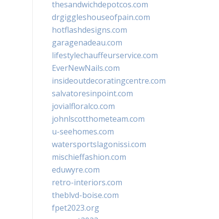
thesandwichdepotcos.com
drgiggleshouseofpain.com
hotflashdesigns.com
garagenadeau.com
lifestylechauffeurservice.com
EverNewNails.com
insideoutdecoratingcentre.com
salvatoresinpoint.com
jovialfloralco.com
johnlscotthometeam.com
u-seehomes.com
watersportslagonissi.com
mischieffashion.com
eduwyre.com
retro-interiors.com
theblvd-boise.com
fpet2023.org