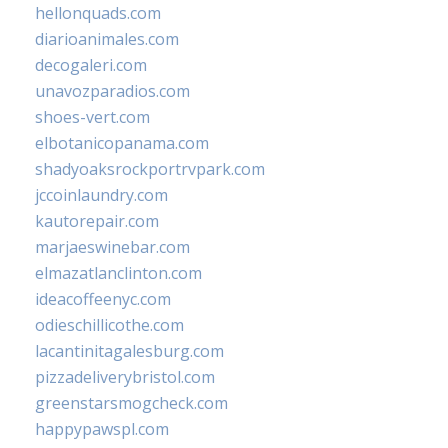
hellonquads.com
diarioanimales.com
decogaleri.com
unavozparadios.com
shoes-vert.com
elbotanicopanama.com
shadyoaksrockportrvpark.com
jccoinlaundry.com
kautorepair.com
marjaeswinebar.com
elmazatlanclinton.com
ideacoffeenyc.com
odieschillicothe.com
lacantinitagalesburg.com
pizzadeliverybristol.com
greenstarsmogcheck.com
happypawspl.com