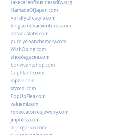
takecareofbusinessdfw.org
HamadaOfJapan.com
VersifyLifestyle.com
kingscreekadventures.com
antaeuslabs.com
purelycleanchemdry.com
WishOping.com
shoplegacee.com
bonvivantshop.com
CupPlante.com
mpzin.com
stcreal.com
PopUpFlea.com
valueml.com
rebeccatorresjewelry.com
jmpbliss.com
drjorgerico.com