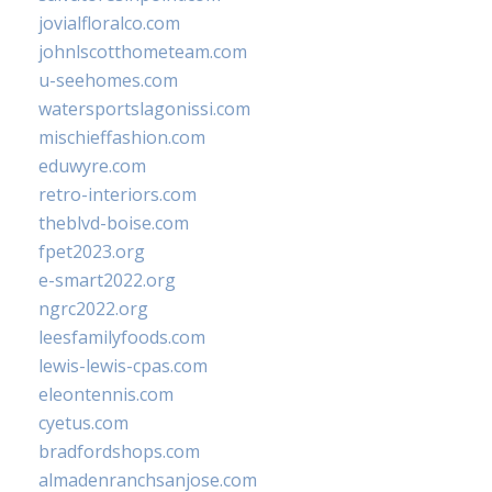
jovialfloralco.com
johnlscotthometeam.com
u-seehomes.com
watersportslagonissi.com
mischieffashion.com
eduwyre.com
retro-interiors.com
theblvd-boise.com
fpet2023.org
e-smart2022.org
ngrc2022.org
leesfamilyfoods.com
lewis-lewis-cpas.com
eleontennis.com
cyetus.com
bradfordshops.com
almadenranchsanjose.com