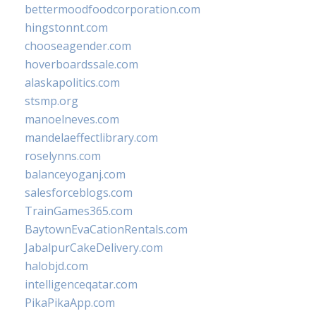
bettermoodfoodcorporation.com
hingstonnt.com
chooseagender.com
hoverboardssale.com
alaskapolitics.com
stsmp.org
manoelneves.com
mandelaeffectlibrary.com
roselynns.com
balanceyoganj.com
salesforceblogs.com
TrainGames365.com
BaytownEvaCationRentals.com
JabalpurCakeDelivery.com
halobjd.com
intelligenceqatar.com
PikaPikaApp.com