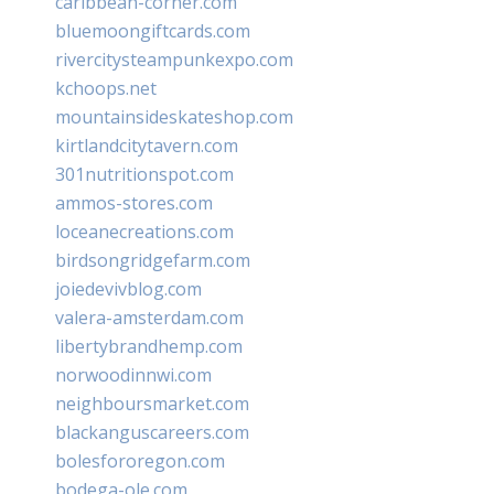
caribbean-corner.com
bluemoongiftcards.com
rivercitysteampunkexpo.com
kchoops.net
mountainsideskateshop.com
kirtlandcitytavern.com
301nutritionspot.com
ammos-stores.com
loceanecreations.com
birdsongridgefarm.com
joiedevivblog.com
valera-amsterdam.com
libertybrandhemp.com
norwoodinnwi.com
neighboursmarket.com
blackanguscareers.com
bolesfororegon.com
bodega-ole.com