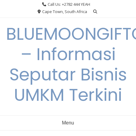
Skip
Call Us: +2782 444 YEAH
to
Cape Town, South Africa
content
BLUEMOONGIFT
– Informasi
Seputar Bisnis
UMKM Terkini
Menu