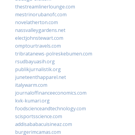
thestreamlinerlounge.com
mestrinorubanofc.com
novelatherton.com
nassvalleygardens.net
electjohnstewart.com
omptourtravels.com
tribratanews-polreskebumen.com
rsudbayuasih.org
publikjurnalistik.org
juneteenthapparel.net
italywarm.com
journaloffinanceeconomics.com
kvk-kumari.org
foodscienceandtechnology.com
scisportsscience.com
addisababacuisineaz.com
burgerimcamas.com