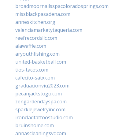
broadmoornailsspacoloradosprings.com
missblackpasadena.com
anneskitchen.org
valenciamarketytaqueria.com
reefrecordsllc.com
alawaffle.com
aryouthfishing.com
united-basketball.com
tios-tacos.com
cafecito-satx.com
graduacionviu2023.com
pecanjackstogo.com
zengardendayspa.com
sparklejewelryinc.com
ironcladtattoostudio.com
bruinshome.com
annascleaningsvc.com