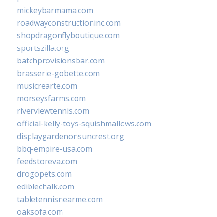
mickeybarmama.com
roadwayconstructioninc.com
shopdragonflyboutique.com
sportszilla.org
batchprovisionsbar.com
brasserie-gobette.com
musicrearte.com
morseysfarms.com
riverviewtennis.com
official-kelly-toys-squishmallows.com
displaygardenonsuncrest.org
bbq-empire-usa.com
feedstoreva.com
drogopets.com
ediblechalk.com
tabletennisnearme.com
oaksofa.com