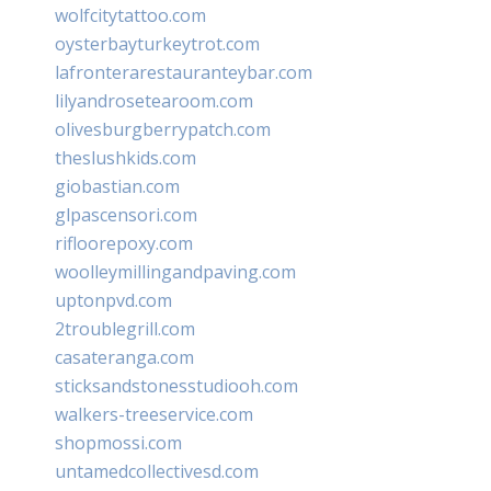
wolfcitytattoo.com
oysterbayturkeytrot.com
lafronterarestauranteybar.com
lilyandrosetearoom.com
olivesburgberrypatch.com
theslushkids.com
giobastian.com
glpascensori.com
rifloorepoxy.com
woolleymillingandpaving.com
uptonpvd.com
2troublegrill.com
casateranga.com
sticksandstonesstudiooh.com
walkers-treeservice.com
shopmossi.com
untamedcollectivesd.com