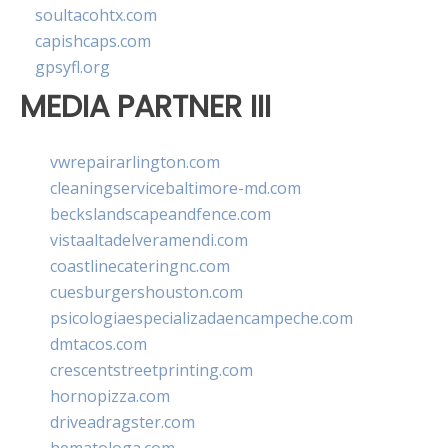
soultacohtx.com
capishcaps.com
gpsyfl.org
MEDIA PARTNER III
vwrepairarlington.com
cleaningservicebaltimore-md.com
beckslandscapeandfence.com
vistaaltadelveramendi.com
coastlinecateringnc.com
cuesburgershouston.com
psicologiaespecializadaencampeche.com
dmtacos.com
crescentstreetprinting.com
hornopizza.com
driveadragster.com
hematologa.com