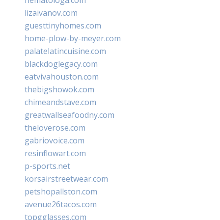
lizaivanov.com
guesttinyhomes.com
home-plow-by-meyer.com
palatelatincuisine.com
blackdoglegacy.com
eatvivahouston.com
thebigshowok.com
chimeandstave.com
greatwallseafoodny.com
theloverose.com
gabriovoice.com
resinflowart.com
p-sports.net
korsairstreetwear.com
petshopallston.com
avenue26tacos.com
topgglasses.com