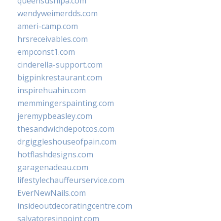
queensushipa.com
wendyweimerdds.com
ameri-camp.com
hrsreceivables.com
empconst1.com
cinderella-support.com
bigpinkrestaurant.com
inspirehuahin.com
memmingerspainting.com
jeremypbeasley.com
thesandwichdepotcos.com
drgiggleshouseofpain.com
hotflashdesigns.com
garagenadeau.com
lifestylechauffeurservice.com
EverNewNails.com
insideoutdecoratingcentre.com
salvatoresinpoint.com