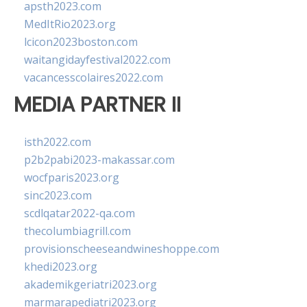
apsth2023.com
MedItRio2023.org
lcicon2023boston.com
waitangidayfestival2022.com
vacancesscolaires2022.com
MEDIA PARTNER II
isth2022.com
p2b2pabi2023-makassar.com
wocfparis2023.org
sinc2023.com
scdlqatar2022-qa.com
thecolumbiagrill.com
provisionscheeseandwineshoppe.com
khedi2023.org
akademikgeriatri2023.org
marmarapediatri2023.org