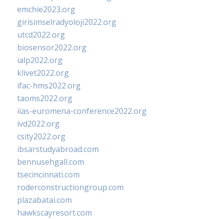
emchie2023.org
girisimselradyoloji2022.org
utcd2022.org
biosensor2022.org
ialp2022.org
klivet2022.org
ifac-hms2022.org
taoms2022.org
iias-euromena-conference2022.org
ivd2022.org
csity2022.org
ibsarstudyabroad.com
bennusehgall.com
tsecincinnati.com
roderconstructiongroup.com
plazabatai.com
hawkscayresort.com