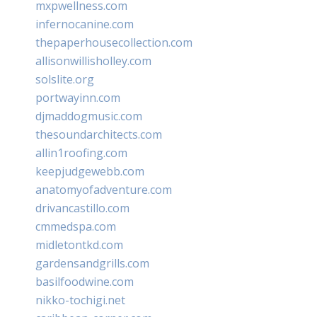
mxpwellness.com
infernocanine.com
thepaperhousecollection.com
allisonwillisholley.com
solslite.org
portwayinn.com
djmaddogmusic.com
thesoundarchitects.com
allin1roofing.com
keepjudgewebb.com
anatomyofadventure.com
drivancastillo.com
cmmedspa.com
midletontkd.com
gardensandgrills.com
basilfoodwine.com
nikko-tochigi.net