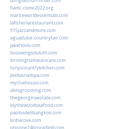
donglaishun-order.com
fiamc-rome2022.org
mariceworldessentials.com
lafisheriarestaurant.com
915jazzandmore.com
aguadulce-countryfair.com
jakehovis.com
bosswingsduluth.com
birminghamautocare.com
tonyscountrykitchen.com
jbellasnailspa.com
mychaihouse.com
alvisgrooming.com
thegeorginaestate.com
blythewoodseafood.com
paolosdelibangkok.com
bobacove.com
phoone24brookfield.com