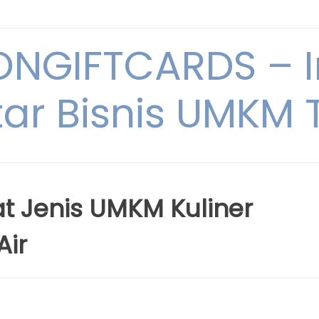
NGIFTCARDS – I
ar Bisnis UMKM T
t Jenis UMKM Kuliner
Air