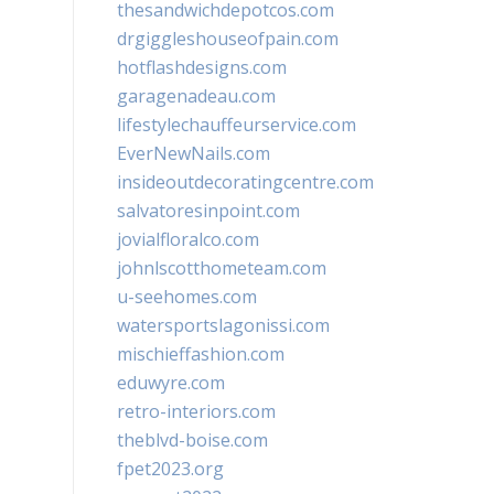
thesandwichdepotcos.com
drgiggleshouseofpain.com
hotflashdesigns.com
garagenadeau.com
lifestylechauffeurservice.com
EverNewNails.com
insideoutdecoratingcentre.com
salvatoresinpoint.com
jovialfloralco.com
johnlscotthometeam.com
u-seehomes.com
watersportslagonissi.com
mischieffashion.com
eduwyre.com
retro-interiors.com
theblvd-boise.com
fpet2023.org