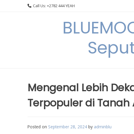
Skip
Call Us: +2782 444 YEAH
to
content
BLUEMOO
Seput
Mengenal Lebih Deka
Terpopuler di Tanah 
Posted on
September 28, 2024
by
adminblu