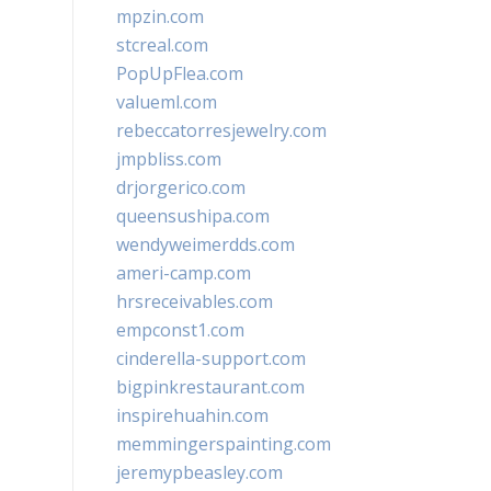
mpzin.com
stcreal.com
PopUpFlea.com
valueml.com
rebeccatorresjewelry.com
jmpbliss.com
drjorgerico.com
queensushipa.com
wendyweimerdds.com
ameri-camp.com
hrsreceivables.com
empconst1.com
cinderella-support.com
bigpinkrestaurant.com
inspirehuahin.com
memmingerspainting.com
jeremypbeasley.com