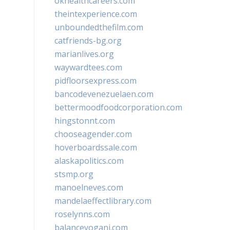
okhealthcareers.com
theintexperience.com
unboundedthefilm.com
catfriends-bg.org
marianlives.org
waywardtees.com
pidfloorsexpress.com
bancodevenezuelaen.com
bettermoodfoodcorporation.com
hingstonnt.com
chooseagender.com
hoverboardssale.com
alaskapolitics.com
stsmp.org
manoelneves.com
mandelaeffectlibrary.com
roselynns.com
balanceyoganj.com