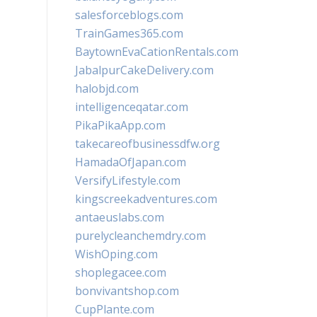
salesforceblogs.com
TrainGames365.com
BaytownEvaCationRentals.com
JabalpurCakeDelivery.com
halobjd.com
intelligenceqatar.com
PikaPikaApp.com
takecareofbusinessdfw.org
HamadaOfJapan.com
VersifyLifestyle.com
kingscreekadventures.com
antaeuslabs.com
purelycleanchemdry.com
WishOping.com
shoplegacee.com
bonvivantshop.com
CupPlante.com