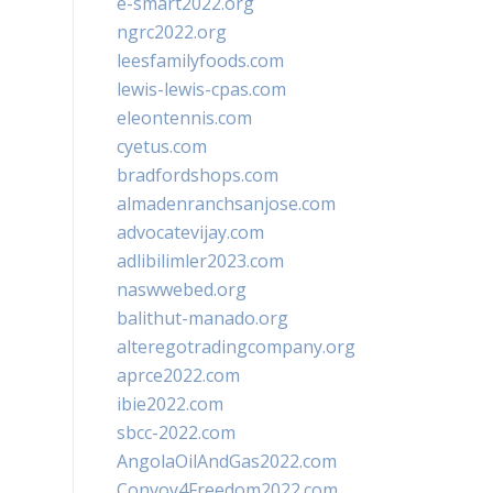
e-smart2022.org
ngrc2022.org
leesfamilyfoods.com
lewis-lewis-cpas.com
eleontennis.com
cyetus.com
bradfordshops.com
almadenranchsanjose.com
advocatevijay.com
adlibilimler2023.com
naswwebed.org
balithut-manado.org
alteregotradingcompany.org
aprce2022.com
ibie2022.com
sbcc-2022.com
AngolaOilAndGas2022.com
Convoy4Freedom2022.com