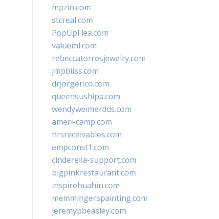
mpzin.com
stcreal.com
PopUpFlea.com
valueml.com
rebeccatorresjewelry.com
jmpbliss.com
drjorgerico.com
queensushipa.com
wendyweimerdds.com
ameri-camp.com
hrsreceivables.com
empconst1.com
cinderella-support.com
bigpinkrestaurant.com
inspirehuahin.com
memmingerspainting.com
jeremypbeasley.com