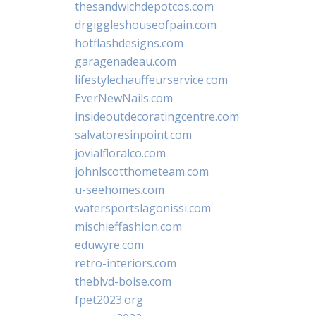
thesandwichdepotcos.com
drgiggleshouseofpain.com
hotflashdesigns.com
garagenadeau.com
lifestylechauffeurservice.com
EverNewNails.com
insideoutdecoratingcentre.com
salvatoresinpoint.com
jovialfloralco.com
johnlscotthometeam.com
u-seehomes.com
watersportslagonissi.com
mischieffashion.com
eduwyre.com
retro-interiors.com
theblvd-boise.com
fpet2023.org