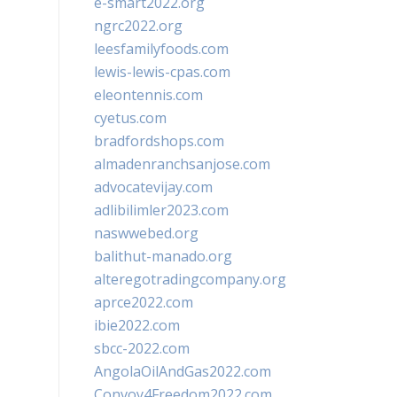
e-smart2022.org
ngrc2022.org
leesfamilyfoods.com
lewis-lewis-cpas.com
eleontennis.com
cyetus.com
bradfordshops.com
almadenranchsanjose.com
advocatevijay.com
adlibilimler2023.com
naswwebed.org
balithut-manado.org
alteregotradingcompany.org
aprce2022.com
ibie2022.com
sbcc-2022.com
AngolaOilAndGas2022.com
Convoy4Freedom2022.com