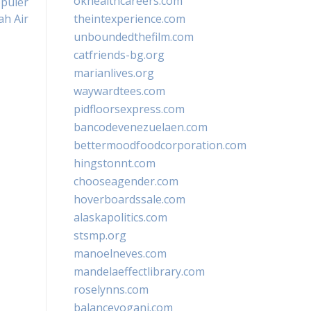
okhealthcareers.com
puler
ah Air
theintexperience.com
unboundedthefilm.com
catfriends-bg.org
marianlives.org
waywardtees.com
pidfloorsexpress.com
bancodevenezuelaen.com
bettermoodfoodcorporation.com
hingstonnt.com
chooseagender.com
hoverboardssale.com
alaskapolitics.com
stsmp.org
manoelneves.com
mandelaeffectlibrary.com
roselynns.com
balanceyoganj.com