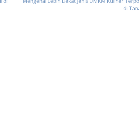
 di
Mengenal Lebih Dekat Jenis UMKM Kuliner Terpo
di Tan