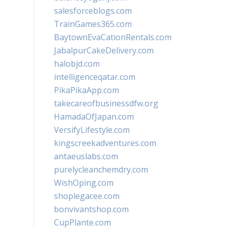
salesforceblogs.com
TrainGames365.com
BaytownEvaCationRentals.com
JabalpurCakeDelivery.com
halobjd.com
intelligenceqatar.com
PikaPikaApp.com
takecareofbusinessdfw.org
HamadaOfJapan.com
VersifyLifestyle.com
kingscreekadventures.com
antaeuslabs.com
purelycleanchemdry.com
WishOping.com
shoplegacee.com
bonvivantshop.com
CupPlante.com