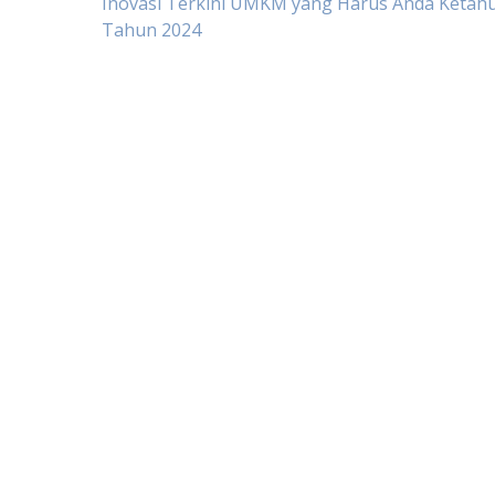
Post
Inovasi Terkini UMKM yang Harus Anda Ketahui
Tahun 2024
navigation