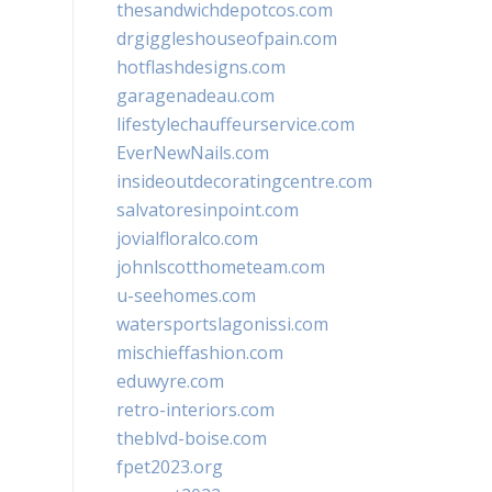
thesandwichdepotcos.com
drgiggleshouseofpain.com
hotflashdesigns.com
garagenadeau.com
lifestylechauffeurservice.com
EverNewNails.com
insideoutdecoratingcentre.com
salvatoresinpoint.com
jovialfloralco.com
johnlscotthometeam.com
u-seehomes.com
watersportslagonissi.com
mischieffashion.com
eduwyre.com
retro-interiors.com
theblvd-boise.com
fpet2023.org