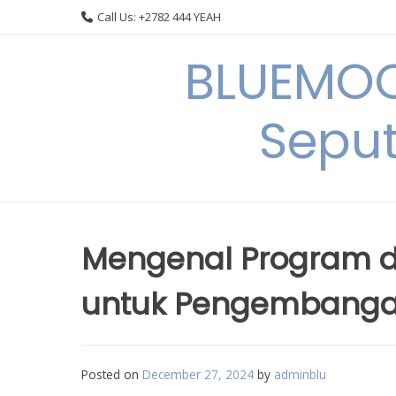
Skip
Call Us: +2782 444 YEAH
to
content
BLUEMOO
Seput
Mengenal Program d
untuk Pengembanga
Posted on
December 27, 2024
by
adminblu