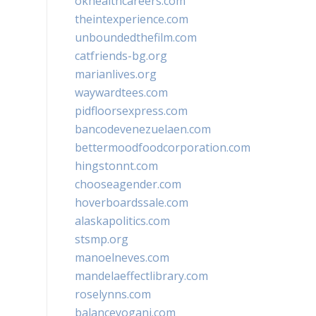
okhealthcareers.com
theintexperience.com
unboundedthefilm.com
catfriends-bg.org
marianlives.org
waywardtees.com
pidfloorsexpress.com
bancodevenezuelaen.com
bettermoodfoodcorporation.com
hingstonnt.com
chooseagender.com
hoverboardssale.com
alaskapolitics.com
stsmp.org
manoelneves.com
mandelaeffectlibrary.com
roselynns.com
balanceyoganj.com