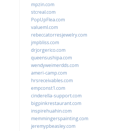
mpzin.com
stcreal.com
PopUpFlea.com
valueml.com
rebeccatorresjewelry.com
jmpbliss.com
drjorgerico.com
queensushipa.com
wendyweimerdds.com
ameri-camp.com
hrsreceivables.com
empconst1.com
cinderella-support.com
bigpinkrestaurant.com
inspirehuahin.com
memmingerspainting.com
jeremypbeasley.com