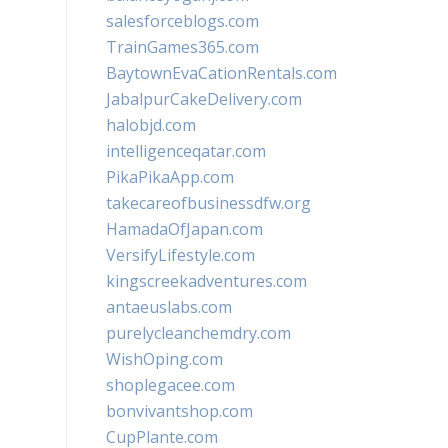
salesforceblogs.com
TrainGames365.com
BaytownEvaCationRentals.com
JabalpurCakeDelivery.com
halobjd.com
intelligenceqatar.com
PikaPikaApp.com
takecareofbusinessdfw.org
HamadaOfJapan.com
VersifyLifestyle.com
kingscreekadventures.com
antaeuslabs.com
purelycleanchemdry.com
WishOping.com
shoplegacee.com
bonvivantshop.com
CupPlante.com