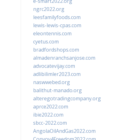
e-smart2022.org
ngrc2022.org
leesfamilyfoods.com
lewis-lewis-cpas.com
eleontennis.com
cyetus.com
bradfordshops.com
almadenranchsanjose.com
advocatevijay.com
adlibilimler2023.com
naswwebed.org
balithut-manado.org
alteregotradingcompany.org
aprce2022.com
ibie2022.com
sbcc-2022.com
AngolaOilAndGas2022.com
Convoy4Freedom2022.com