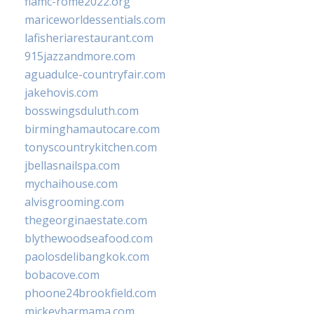
fiamc-rome2022.org
mariceworldessentials.com
lafisheriarestaurant.com
915jazzandmore.com
aguadulce-countryfair.com
jakehovis.com
bosswingsduluth.com
birminghamautocare.com
tonyscountrykitchen.com
jbellasnailspa.com
mychaihouse.com
alvisgrooming.com
thegeorginaestate.com
blythewoodseafood.com
paolosdelibangkok.com
bobacove.com
phoone24brookfield.com
mickeybarmama.com