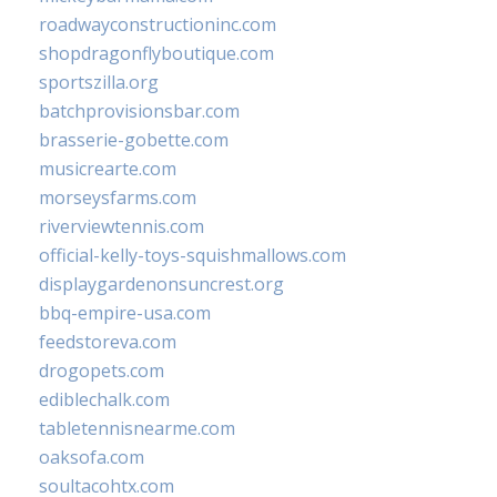
roadwayconstructioninc.com
shopdragonflyboutique.com
sportszilla.org
batchprovisionsbar.com
brasserie-gobette.com
musicrearte.com
morseysfarms.com
riverviewtennis.com
official-kelly-toys-squishmallows.com
displaygardenonsuncrest.org
bbq-empire-usa.com
feedstoreva.com
drogopets.com
ediblechalk.com
tabletennisnearme.com
oaksofa.com
soultacohtx.com