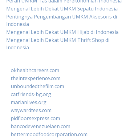
Peran UMKM Tas dalam Perekonomian Indonesia
Mengenal Lebih Dekat UMKM Sepatu Indonesia
Pentingnya Pengembangan UMKM Aksesoris di
Indonesia
Mengenal Lebih Dekat UMKM Hijab di Indonesia
Mengenal Lebih Dekat UMKM Thrift Shop di
Indonesia
okhealthcareers.com
theintexperience.com
unboundedthefilm.com
catfriends-bg.org
marianlives.org
waywardtees.com
pidfloorsexpress.com
bancodevenezuelaen.com
bettermoodfoodcorporation.com