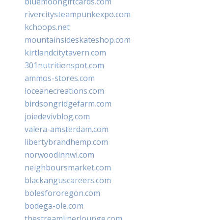
bluemoongiftcards.com
rivercitysteampunkexpo.com
kchoops.net
mountainsideskateshop.com
kirtlandcitytavern.com
301nutritionspot.com
ammos-stores.com
loceanecreations.com
birdsongridgefarm.com
joiedevivblog.com
valera-amsterdam.com
libertybrandhemp.com
norwoodinnwi.com
neighboursmarket.com
blackanguscareers.com
bolesfororegon.com
bodega-ole.com
thestreamlinerlounge.com