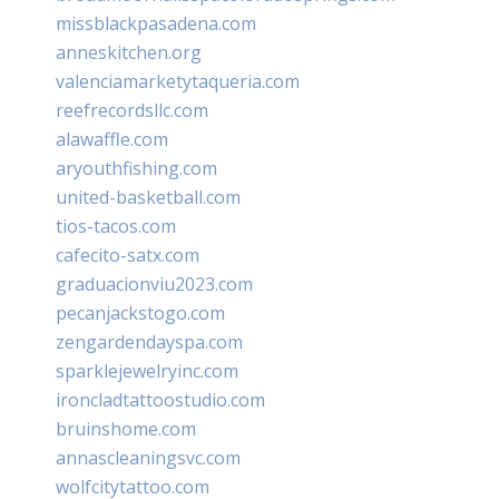
missblackpasadena.com
anneskitchen.org
valenciamarketytaqueria.com
reefrecordsllc.com
alawaffle.com
aryouthfishing.com
united-basketball.com
tios-tacos.com
cafecito-satx.com
graduacionviu2023.com
pecanjackstogo.com
zengardendayspa.com
sparklejewelryinc.com
ironcladtattoostudio.com
bruinshome.com
annascleaningsvc.com
wolfcitytattoo.com