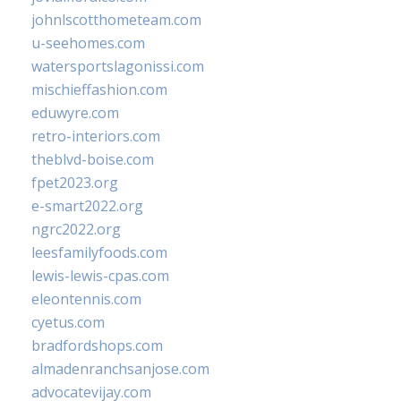
johnlscotthometeam.com
u-seehomes.com
watersportslagonissi.com
mischieffashion.com
eduwyre.com
retro-interiors.com
theblvd-boise.com
fpet2023.org
e-smart2022.org
ngrc2022.org
leesfamilyfoods.com
lewis-lewis-cpas.com
eleontennis.com
cyetus.com
bradfordshops.com
almadenranchsanjose.com
advocatevijay.com