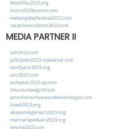
MedItRio2023.org
lcicon2023boston.com
waitangidayfestival2022.com
vacancesscolaires2022.com
MEDIA PARTNER II
isth2022.com
p2b2pabi2023-makassar.com
wocfparis2023.org
sinc2023.com
scdlqatar2022-qa.com
thecolumbiagrill.com
provisionscheeseandwineshoppe.com
khedi2023.org
akademikgeriatri2023.org
marmarapediatri2023.org
emchie2023.org