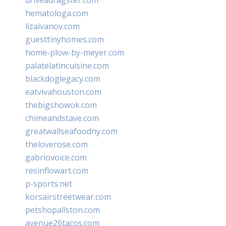
hematologa.com
lizaivanov.com
guesttinyhomes.com
home-plow-by-meyer.com
palatelatincuisine.com
blackdoglegacy.com
eatvivahouston.com
thebigshowok.com
chimeandstave.com
greatwallseafoodny.com
theloverose.com
gabriovoice.com
resinflowart.com
p-sports.net
korsairstreetwear.com
petshopallston.com
avenue26tacos.com