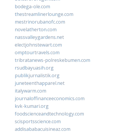
bodega-ole.com
thestreamlinerlounge.com
mestrinorubanofc.com
novelatherton.com
nassvalleygardens.net
electjohnstewart.com
omptourtravels.com
tribratanews-polreskebumen.com
rsudbayuasih.org
publikjurnalistik.org
juneteenthapparel.net
italywarm.com
journaloffinanceeconomics.com
kvk-kumari.org
foodscienceandtechnology.com
scisportsscience.com
addisababacuisineaz.com