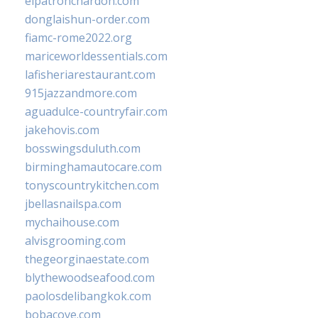
elpatronchardon.com
donglaishun-order.com
fiamc-rome2022.org
mariceworldessentials.com
lafisheriarestaurant.com
915jazzandmore.com
aguadulce-countryfair.com
jakehovis.com
bosswingsduluth.com
birminghamautocare.com
tonyscountrykitchen.com
jbellasnailspa.com
mychaihouse.com
alvisgrooming.com
thegeorginaestate.com
blythewoodseafood.com
paolosdelibangkok.com
bobacove.com