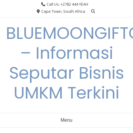
Skip
Call Us: +2782 444 YEAH
to
Cape Town, South Africa
content
BLUEMOONGIFT
– Informasi
Seputar Bisnis
UMKM Terkini
Menu