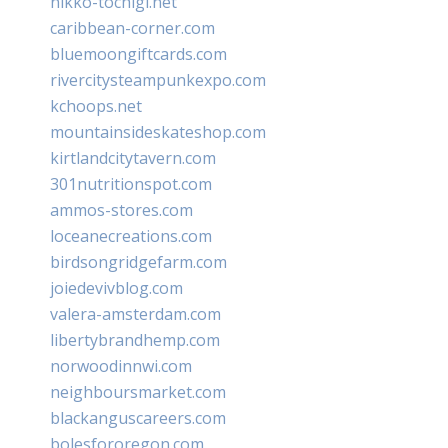
nikko-tochigi.net
caribbean-corner.com
bluemoongiftcards.com
rivercitysteampunkexpo.com
kchoops.net
mountainsideskateshop.com
kirtlandcitytavern.com
301nutritionspot.com
ammos-stores.com
loceanecreations.com
birdsongridgefarm.com
joiedevivblog.com
valera-amsterdam.com
libertybrandhemp.com
norwoodinnwi.com
neighboursmarket.com
blackanguscareers.com
bolesfororegon.com