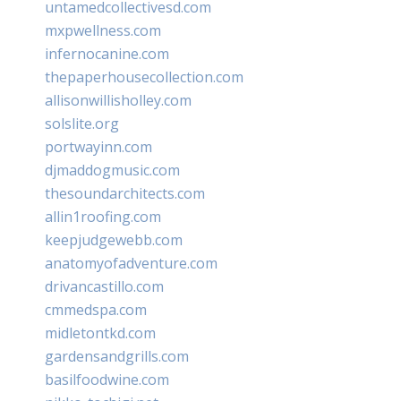
untamedcollectivesd.com
mxpwellness.com
infernocanine.com
thepaperhousecollection.com
allisonwillisholley.com
solslite.org
portwayinn.com
djmaddogmusic.com
thesoundarchitects.com
allin1roofing.com
keepjudgewebb.com
anatomyofadventure.com
drivancastillo.com
cmmedspa.com
midletontkd.com
gardensandgrills.com
basilfoodwine.com