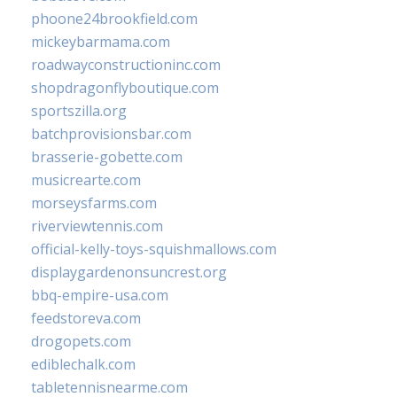
phoone24brookfield.com
mickeybarmama.com
roadwayconstructioninc.com
shopdragonflyboutique.com
sportszilla.org
batchprovisionsbar.com
brasserie-gobette.com
musicrearte.com
morseysfarms.com
riverviewtennis.com
official-kelly-toys-squishmallows.com
displaygardenonsuncrest.org
bbq-empire-usa.com
feedstoreva.com
drogopets.com
ediblechalk.com
tabletennisnearme.com