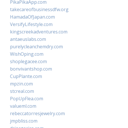
PikaPikaApp.com
takecareofbusinessdfw.org
HamadaOfJapan.com
VersifyLifestyle.com
kingscreekadventures.com
antaeuslabs.com
purelycleanchemdry.com
WishOping.com
shoplegacee.com
bonvivantshop.com
CupPlante.com
mpzin.com
stcreal.com
PopUpFlea.com
valueml.com
rebeccatorresjewelry.com
jmpbliss.com