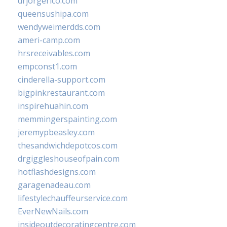
drjorgerico.com
queensushipa.com
wendyweimerdds.com
ameri-camp.com
hrsreceivables.com
empconst1.com
cinderella-support.com
bigpinkrestaurant.com
inspirehuahin.com
memmingerspainting.com
jeremypbeasley.com
thesandwichdepotcos.com
drgiggleshouseofpain.com
hotflashdesigns.com
garagenadeau.com
lifestylechauffeurservice.com
EverNewNails.com
insideoutdecoratingcentre.com