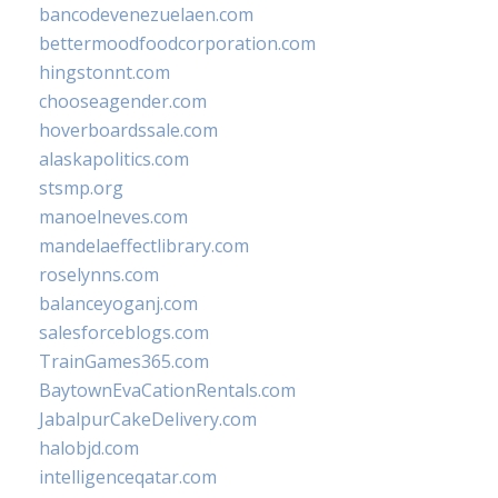
bancodevenezuelaen.com
bettermoodfoodcorporation.com
hingstonnt.com
chooseagender.com
hoverboardssale.com
alaskapolitics.com
stsmp.org
manoelneves.com
mandelaeffectlibrary.com
roselynns.com
balanceyoganj.com
salesforceblogs.com
TrainGames365.com
BaytownEvaCationRentals.com
JabalpurCakeDelivery.com
halobjd.com
intelligenceqatar.com