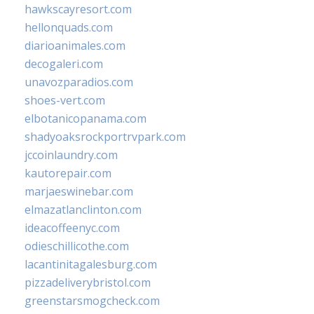
hawkscayresort.com
hellonquads.com
diarioanimales.com
decogaleri.com
unavozparadios.com
shoes-vert.com
elbotanicopanama.com
shadyoaksrockportrvpark.com
jccoinlaundry.com
kautorepair.com
marjaeswinebar.com
elmazatlanclinton.com
ideacoffeenyc.com
odieschillicothe.com
lacantinitagalesburg.com
pizzadeliverybristol.com
greenstarsmogcheck.com