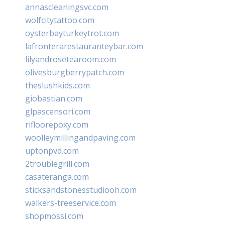
annascleaningsvc.com
wolfcitytattoo.com
oysterbayturkeytrot.com
lafronterarestauranteybar.com
lilyandrosetearoom.com
olivesburgberrypatch.com
theslushkids.com
giobastian.com
glpascensori.com
rifloorepoxy.com
woolleymillingandpaving.com
uptonpvd.com
2troublegrill.com
casateranga.com
sticksandstonesstudiooh.com
walkers-treeservice.com
shopmossi.com