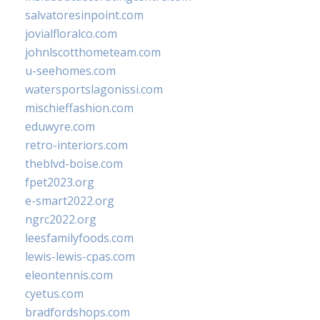
salvatoresinpoint.com
jovialfloralco.com
johnlscotthometeam.com
u-seehomes.com
watersportslagonissi.com
mischieffashion.com
eduwyre.com
retro-interiors.com
theblvd-boise.com
fpet2023.org
e-smart2022.org
ngrc2022.org
leesfamilyfoods.com
lewis-lewis-cpas.com
eleontennis.com
cyetus.com
bradfordshops.com