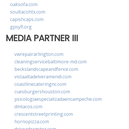
oaksofa.com
soultacohtx.com
capishcaps.com
gpsyfl.org
MEDIA PARTNER III
vwrepairarlington.com
cleaningservicebaltimore-md.com
beckslandscapeandfence.com
vistaaltadelveramendi.com
coastlinecateringnc.com
cuesburgershouston.com
psicologiaespecializadaencampeche.com
dmtacos.com
crescentstreetprinting.com
hornopizza.com
driveadragster.com