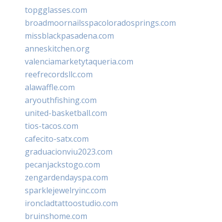
topgglasses.com
broadmoornailsspacoloradosprings.com
missblackpasadena.com
anneskitchen.org
valenciamarketytaqueria.com
reefrecordsllc.com
alawaffle.com
aryouthfishing.com
united-basketball.com
tios-tacos.com
cafecito-satx.com
graduacionviu2023.com
pecanjackstogo.com
zengardendayspa.com
sparklejewelryinc.com
ironcladtattoostudio.com
bruinshome.com