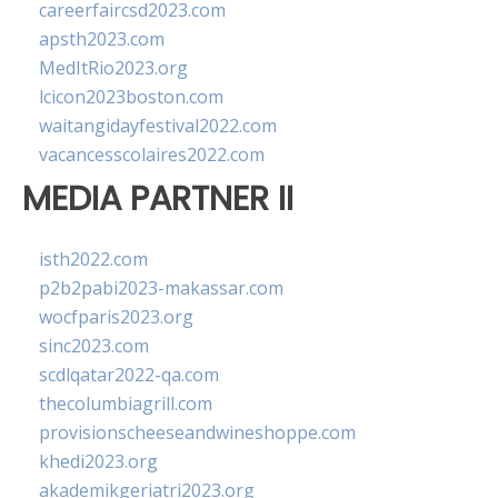
careerfaircsd2023.com
apsth2023.com
MedItRio2023.org
lcicon2023boston.com
waitangidayfestival2022.com
vacancesscolaires2022.com
MEDIA PARTNER II
isth2022.com
p2b2pabi2023-makassar.com
wocfparis2023.org
sinc2023.com
scdlqatar2022-qa.com
thecolumbiagrill.com
provisionscheeseandwineshoppe.com
khedi2023.org
akademikgeriatri2023.org