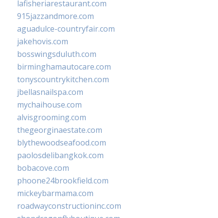
lafisheriarestaurant.com
915jazzandmore.com
aguadulce-countryfair.com
jakehovis.com
bosswingsduluth.com
birminghamautocare.com
tonyscountrykitchen.com
jbellasnailspa.com
mychaihouse.com
alvisgrooming.com
thegeorginaestate.com
blythewoodseafood.com
paolosdelibangkok.com
bobacove.com
phoone24brookfield.com
mickeybarmama.com
roadwayconstructioninc.com