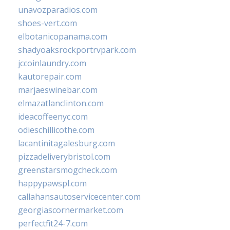
unavozparadios.com
shoes-vert.com
elbotanicopanama.com
shadyoaksrockportrvpark.com
jccoinlaundry.com
kautorepair.com
marjaeswinebar.com
elmazatlanclinton.com
ideacoffeenyc.com
odieschillicothe.com
lacantinitagalesburg.com
pizzadeliverybristol.com
greenstarsmogcheck.com
happypawspl.com
callahansautoservicecenter.com
georgiascornermarket.com
perfectfit24-7.com