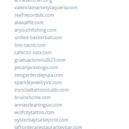
valenciamarketytaqueria.com
reefrecordsllc.com
alawaffle.com
aryouthfishing.com
united-basketball.com
tios-tacos.com
cafecito-satx.com
graduacionviu2023.com
pecanjackstogo.com
zengardendayspa.com
sparklejewelryinc.com
ironcladtattoostudio.com
bruinshome.com
annascleaningsvc.com
wolfcitytattoo.com
oysterbayturkeytrot.com
lafronterarestauranteybar.com