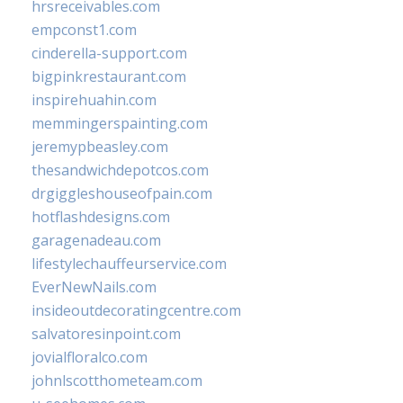
hrsreceivables.com
empconst1.com
cinderella-support.com
bigpinkrestaurant.com
inspirehuahin.com
memmingerspainting.com
jeremypbeasley.com
thesandwichdepotcos.com
drgiggleshouseofpain.com
hotflashdesigns.com
garagenadeau.com
lifestylechauffeurservice.com
EverNewNails.com
insideoutdecoratingcentre.com
salvatoresinpoint.com
jovialfloralco.com
johnlscotthometeam.com