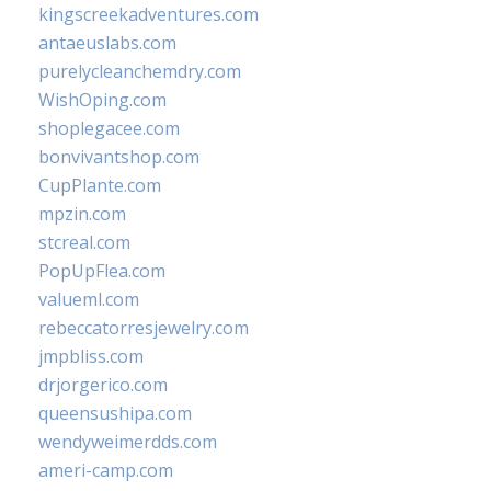
kingscreekadventures.com
antaeuslabs.com
purelycleanchemdry.com
WishOping.com
shoplegacee.com
bonvivantshop.com
CupPlante.com
mpzin.com
stcreal.com
PopUpFlea.com
valueml.com
rebeccatorresjewelry.com
jmpbliss.com
drjorgerico.com
queensushipa.com
wendyweimerdds.com
ameri-camp.com