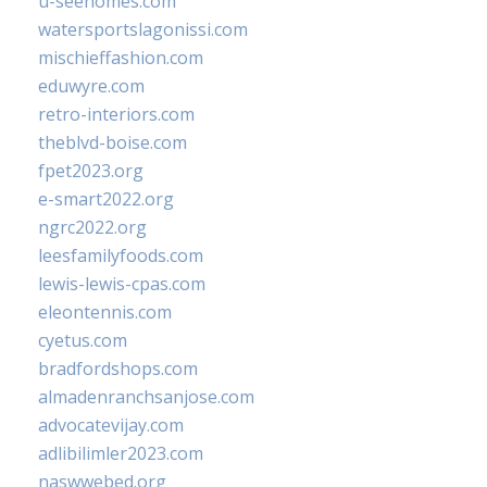
u-seehomes.com
watersportslagonissi.com
mischieffashion.com
eduwyre.com
retro-interiors.com
theblvd-boise.com
fpet2023.org
e-smart2022.org
ngrc2022.org
leesfamilyfoods.com
lewis-lewis-cpas.com
eleontennis.com
cyetus.com
bradfordshops.com
almadenranchsanjose.com
advocatevijay.com
adlibilimler2023.com
naswwebed.org