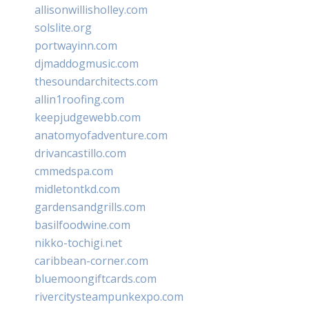
allisonwillisholley.com
solslite.org
portwayinn.com
djmaddogmusic.com
thesoundarchitects.com
allin1roofing.com
keepjudgewebb.com
anatomyofadventure.com
drivancastillo.com
cmmedspa.com
midletontkd.com
gardensandgrills.com
basilfoodwine.com
nikko-tochigi.net
caribbean-corner.com
bluemoongiftcards.com
rivercitysteampunkexpo.com