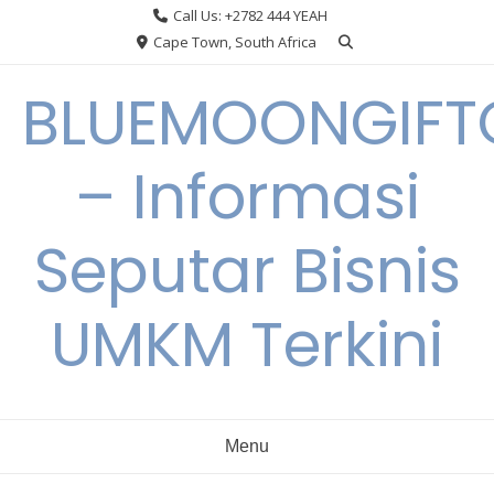
Skip
Call Us: +2782 444 YEAH
to
Cape Town, South Africa
content
BLUEMOONGIFT
– Informasi
Seputar Bisnis
UMKM Terkini
Menu