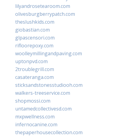
lilyandrosetearoom.com
olivesburgberrypatch.com
theslushkids.com
giobastian.com
glpascensori.com
rifloorepoxy.com
woolleymillingandpaving.com
uptonpvd.com
2troublegrill.com
casateranga.com
sticksandstonesstudiooh.com
walkers-treeservice.com
shopmossi.com
untamedcollectivesd.com
mxpwellness.com
infernocanine.com
thepaperhousecollection.com