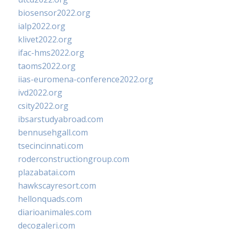
biosensor2022.org
ialp2022.org
klivet2022.org
ifac-hms2022.org
taoms2022.org
iias-euromena-conference2022.org
ivd2022.org
csity2022.org
ibsarstudyabroad.com
bennusehgall.com
tsecincinnati.com
roderconstructiongroup.com
plazabatai.com
hawkscayresort.com
hellonquads.com
diarioanimales.com
decogaleri.com