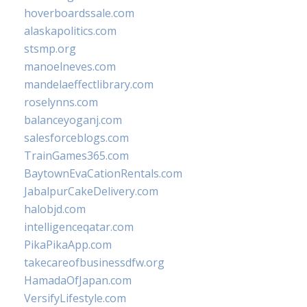
hoverboardssale.com
alaskapolitics.com
stsmp.org
manoelneves.com
mandelaeffectlibrary.com
roselynns.com
balanceyoganj.com
salesforceblogs.com
TrainGames365.com
BaytownEvaCationRentals.com
JabalpurCakeDelivery.com
halobjd.com
intelligenceqatar.com
PikaPikaApp.com
takecareofbusinessdfw.org
HamadaOfJapan.com
VersifyLifestyle.com