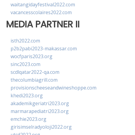
waitangidayfestival2022.com
vacancesscolaires2022.com
MEDIA PARTNER II
isth2022.com
p2b2pabi2023-makassar.com
wocfparis2023.org
sinc2023.com
scdlqatar2022-qa.com
thecolumbiagrill.com
provisionscheeseandwineshoppe.com
khedi2023.org
akademikgeriatri2023.org
marmarapediatri2023.org
emchie2023.org
girisimselradyoloji2022.org
utcd2022.org