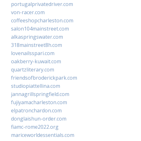
portugalprivatedriver.com
von-racer.com
coffeeshopcharleston.com
salon104mainstreet.com
alkaspringswater.com
318mainstreet8h.com
lovenailsspari.com
oakberry-kuwait.com
quartzliterary.com
friendsofbroderickpark.com
studiopiattellina.com
jannagrillspringfield.com
fujiyamacharleston.com
elpatronchardon.com
donglaishun-order.com
fiamc-rome2022.org
mariceworldessentials.com