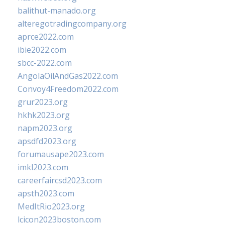
balithut-manado.org
alteregotradingcompany.org
aprce2022.com
ibie2022.com
sbcc-2022.com
AngolaOilAndGas2022.com
Convoy4Freedom2022.com
grur2023.org
hkhk2023.org
napm2023.org
apsdfd2023.org
forumausape2023.com
imkl2023.com
careerfaircsd2023.com
apsth2023.com
MedItRio2023.org
lcicon2023boston.com