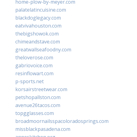
home-plow-by-meyer.com
palatelatincuisine.com
blackdoglegacy.com
eatvivahouston.com
thebigshowok.com
chimeandstave.com
greatwallseafoodny.com
theloverose.com
gabriovoice.com
resinflowart.com
p-sports.net
korsairstreetwear.com
petshopallston.com
avenue26tacos.com
topgglasses.com
broadmoornailsspacoloradosprings.com
missblackpasadena.com
anneskitchen.org