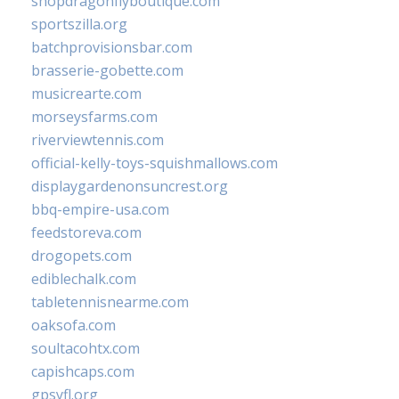
shopdragonflyboutique.com
sportszilla.org
batchprovisionsbar.com
brasserie-gobette.com
musicrearte.com
morseysfarms.com
riverviewtennis.com
official-kelly-toys-squishmallows.com
displaygardenonsuncrest.org
bbq-empire-usa.com
feedstoreva.com
drogopets.com
ediblechalk.com
tabletennisnearme.com
oaksofa.com
soultacohtx.com
capishcaps.com
gpsyfl.org