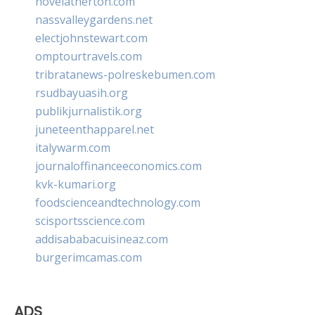
novelatherton.com
nassvalleygardens.net
electjohnstewart.com
omptourtravels.com
tribratanews-polreskebumen.com
rsudbayuasih.org
publikjurnalistik.org
juneteenthapparel.net
italywarm.com
journaloffinanceeconomics.com
kvk-kumari.org
foodscienceandtechnology.com
scisportsscience.com
addisababacuisineaz.com
burgerimcamas.com
ADS