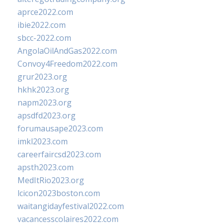
aprce2022.com
ibie2022.com
sbcc-2022.com
AngolaOilAndGas2022.com
Convoy4Freedom2022.com
grur2023.org
hkhk2023.org
napm2023.org
apsdfd2023.org
forumausape2023.com
imkl2023.com
careerfaircsd2023.com
apsth2023.com
MedItRio2023.org
lcicon2023boston.com
waitangidayfestival2022.com
vacancesscolaires2022.com