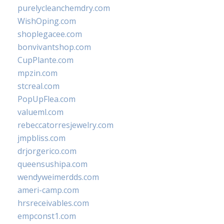
purelycleanchemdry.com
WishOping.com
shoplegacee.com
bonvivantshop.com
CupPlante.com
mpzin.com
stcreal.com
PopUpFlea.com
valueml.com
rebeccatorresjewelry.com
jmpbliss.com
drjorgerico.com
queensushipa.com
wendyweimerdds.com
ameri-camp.com
hrsreceivables.com
empconst1.com