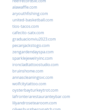
reefrecordsllc.com
alawaffle.com
aryouthfishing.com
united-basketball.com
tios-tacos.com
cafecito-satx.com
graduacionviu2023.com
pecanjackstogo.com
zengardendayspa.com
sparklejewelryinc.com
ironcladtattoostudio.com
bruinshome.com
annascleaningsvc.com
wolfcitytattoo.com
oysterbayturkeytrot.com
lafronterarestauranteybar.com
lilyandrosetearoom.com
olivesburgberrypatch.com