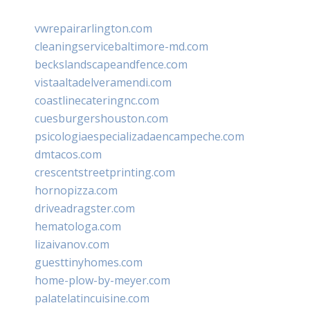
vwrepairarlington.com
cleaningservicebaltimore-md.com
beckslandscapeandfence.com
vistaaltadelveramendi.com
coastlinecateringnc.com
cuesburgershouston.com
psicologiaespecializadaencampeche.com
dmtacos.com
crescentstreetprinting.com
hornopizza.com
driveadragster.com
hematologa.com
lizaivanov.com
guesttinyhomes.com
home-plow-by-meyer.com
palatelatincuisine.com