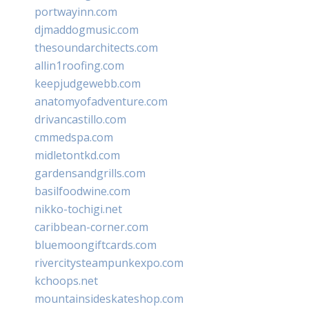
portwayinn.com
djmaddogmusic.com
thesoundarchitects.com
allin1roofing.com
keepjudgewebb.com
anatomyofadventure.com
drivancastillo.com
cmmedspa.com
midletontkd.com
gardensandgrills.com
basilfoodwine.com
nikko-tochigi.net
caribbean-corner.com
bluemoongiftcards.com
rivercitysteampunkexpo.com
kchoops.net
mountainsideskateshop.com