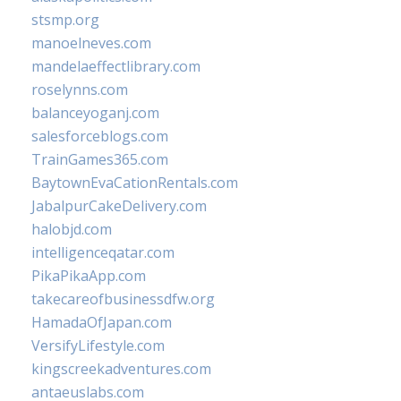
stsmp.org
manoelneves.com
mandelaeffectlibrary.com
roselynns.com
balanceyoganj.com
salesforceblogs.com
TrainGames365.com
BaytownEvaCationRentals.com
JabalpurCakeDelivery.com
halobjd.com
intelligenceqatar.com
PikaPikaApp.com
takecareofbusinessdfw.org
HamadaOfJapan.com
VersifyLifestyle.com
kingscreekadventures.com
antaeuslabs.com