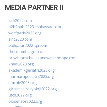
MEDIA PARTNER II
isth2022.com
p2b2pabi2023-makassar.com
wocfparis2023.org
sinc2023.com
scdlqatar2022-qa.com
thecolumbiagrill.com
provisionscheeseandwineshoppe.com
khedi2023.org
akademikgeriatri2023.org
marmarapediatri2023.org
emchie2023.org
girisimselradyoloji2022.org
utcd2022.org
biosensor2022.org