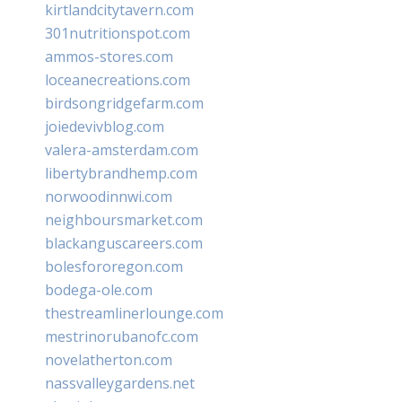
kirtlandcitytavern.com
301nutritionspot.com
ammos-stores.com
loceanecreations.com
birdsongridgefarm.com
joiedevivblog.com
valera-amsterdam.com
libertybrandhemp.com
norwoodinnwi.com
neighboursmarket.com
blackanguscareers.com
bolesfororegon.com
bodega-ole.com
thestreamlinerlounge.com
mestrinorubanofc.com
novelatherton.com
nassvalleygardens.net