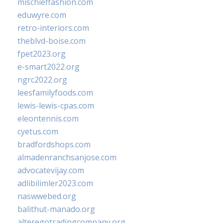
mischieffashion.com
eduwyre.com
retro-interiors.com
theblvd-boise.com
fpet2023.org
e-smart2022.org
ngrc2022.org
leesfamilyfoods.com
lewis-lewis-cpas.com
eleontennis.com
cyetus.com
bradfordshops.com
almadenranchsanjose.com
advocatevijay.com
adlibilimler2023.com
naswwebed.org
balithut-manado.org
alteregotradingcompany.org