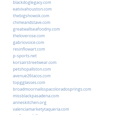
blackdoglegacy.com
eatvivahouston.com
thebigshowok.com
chimeandstave.com
greatwallseafoodny.com
theloverose.com
gabriovoice.com
resinflowart.com
p-sports.net
korsairstreetwear.com
petshopallston.com
avenue26tacos.com
topgglasses.com
broadmoornailsspacoloradosprings.com
missblackpasadena.com
anneskitchen.org
valenciamarketytaqueria.com