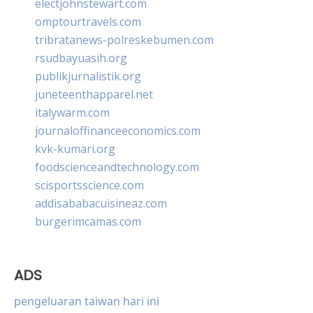
electjohnstewart.com
omptourtravels.com
tribratanews-polreskebumen.com
rsudbayuasih.org
publikjurnalistik.org
juneteenthapparel.net
italywarm.com
journaloffinanceeconomics.com
kvk-kumari.org
foodscienceandtechnology.com
scisportsscience.com
addisababacuisineaz.com
burgerimcamas.com
ADS
pengeluaran taiwan hari ini