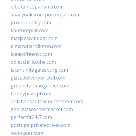
elbotanicopanama.com
shadyoaksrockportrvpark.com
jccoinlaundry.com
kautorepair.com
marjaeswinebar.com
elmazatlanclinton.com
ideacoffeenyc.com
odieschillicothe.com
lacantinitagalesburg.com
pizzadeliverybristol.com
greenstarsmogcheck.com
happypawspl.com
callahansautoservicecenter.com
georgiascornermarket.com
perfectfit24-7.com
portugalprivatedriver.com
von-racer.com