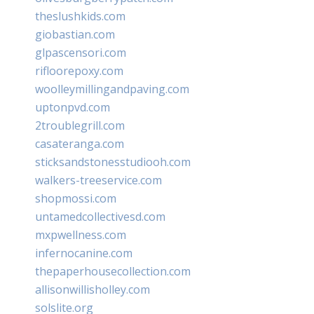
theslushkids.com
giobastian.com
glpascensori.com
rifloorepoxy.com
woolleymillingandpaving.com
uptonpvd.com
2troublegrill.com
casateranga.com
sticksandstonesstudiooh.com
walkers-treeservice.com
shopmossi.com
untamedcollectivesd.com
mxpwellness.com
infernocanine.com
thepaperhousecollection.com
allisonwillisholley.com
solslite.org