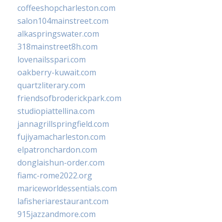
coffeeshopcharleston.com
salon104mainstreet.com
alkaspringswater.com
318mainstreet8h.com
lovenailsspari.com
oakberry-kuwait.com
quartzliterary.com
friendsofbroderickpark.com
studiopiattellina.com
jannagrillspringfield.com
fujiyamacharleston.com
elpatronchardon.com
donglaishun-order.com
fiamc-rome2022.org
mariceworldessentials.com
lafisheriarestaurant.com
915jazzandmore.com