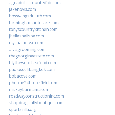
aguadulce-countryfair.com
jakehovis.com
bosswingsduluth.com
birminghamautocare.com
tonyscountrykitchen.com
jbellasnailspa.com
mychaihouse.com
alvisgrooming.com
thegeorginaestate.com
blythewoodseafood.com
paolosdelibangkok.com
bobacove.com
phoone24brookfield.com
mickeybarmama.com
roadwayconstructioninc.com
shopdragonflyboutique.com
sportszilla.org