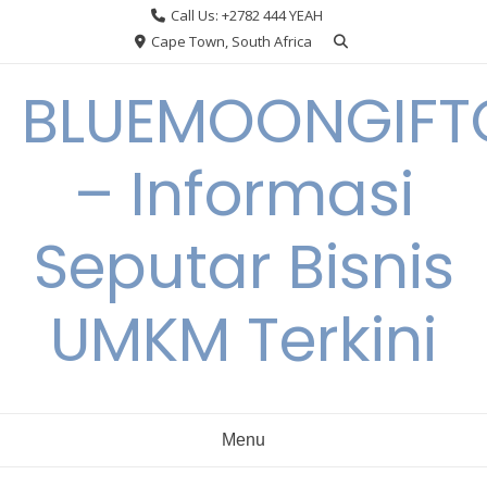
Skip
Call Us: +2782 444 YEAH
to
Cape Town, South Africa
content
BLUEMOONGIFT
– Informasi
Seputar Bisnis
UMKM Terkini
Menu