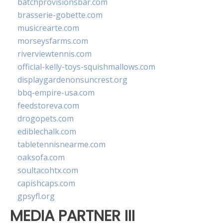
batchprovisionsbar.com
brasserie-gobette.com
musicrearte.com
morseysfarms.com
riverviewtennis.com
official-kelly-toys-squishmallows.com
displaygardenonsuncrest.org
bbq-empire-usa.com
feedstoreva.com
drogopets.com
ediblechalk.com
tabletennisnearme.com
oaksofa.com
soultacohtx.com
capishcaps.com
gpsyfl.org
MEDIA PARTNER III