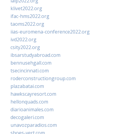
ialp2022.org
klivet2022.org
ifac-hms2022.org
taoms2022.org
iias-euromena-conference2022.org
ivd2022.org
csity2022.org
ibsarstudyabroad.com
bennusehgall.com
tsecincinnati.com
roderconstructiongroup.com
plazabatai.com
hawkscayresort.com
hellonquads.com
diarioanimales.com
decogaleri.com
unavozparadios.com
shoes-vert.com