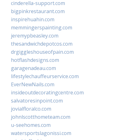
cinderella-support.com
bigpinkrestaurant.com
inspirehuahin.com
memmingerspainting.com
jeremypbeasley.com
thesandwichdepotcos.com
drgiggleshouseofpain.com
hotflashdesigns.com
garagenadeau.com
lifestylechauffeurservice.com
EverNewNails.com
insideoutdecoratingcentre.com
salvatoresinpoint.com
jovialfloralco.com
johnlscotthometeam.com
u-seehomes.com
watersportslagonissi.com