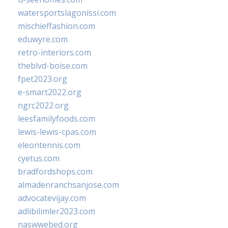
watersportslagonissi.com
mischieffashion.com
eduwyre.com
retro-interiors.com
theblvd-boise.com
fpet2023.org
e-smart2022.org
ngrc2022.org
leesfamilyfoods.com
lewis-lewis-cpas.com
eleontennis.com
cyetus.com
bradfordshops.com
almadenranchsanjose.com
advocatevijay.com
adlibilimler2023.com
naswwebed.org