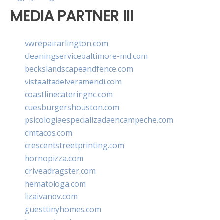
MEDIA PARTNER III
vwrepairarlington.com
cleaningservicebaltimore-md.com
beckslandscapeandfence.com
vistaaltadelveramendi.com
coastlinecateringnc.com
cuesburgershouston.com
psicologiaespecializadaencampeche.com
dmtacos.com
crescentstreetprinting.com
hornopizza.com
driveadragster.com
hematologa.com
lizaivanov.com
guesttinyhomes.com