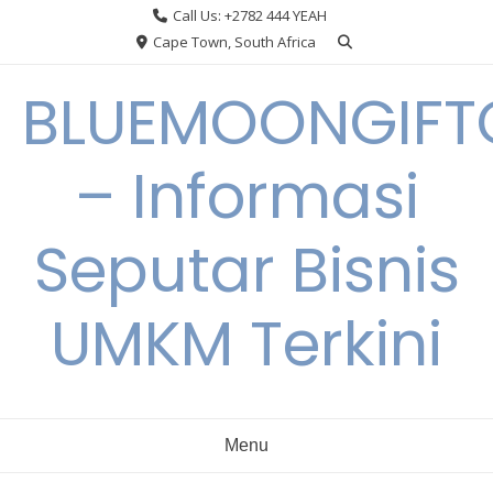
Skip
Call Us: +2782 444 YEAH
to
Cape Town, South Africa
content
BLUEMOONGIFT
– Informasi
Seputar Bisnis
UMKM Terkini
Menu