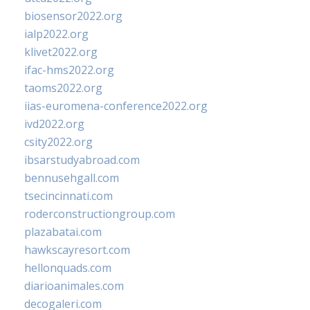
biosensor2022.org
ialp2022.org
klivet2022.org
ifac-hms2022.org
taoms2022.org
iias-euromena-conference2022.org
ivd2022.org
csity2022.org
ibsarstudyabroad.com
bennusehgall.com
tsecincinnati.com
roderconstructiongroup.com
plazabatai.com
hawkscayresort.com
hellonquads.com
diarioanimales.com
decogaleri.com