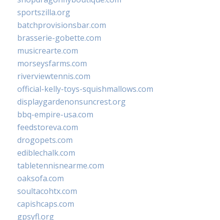
sportszilla.org
batchprovisionsbar.com
brasserie-gobette.com
musicrearte.com
morseysfarms.com
riverviewtennis.com
official-kelly-toys-squishmallows.com
displaygardenonsuncrest.org
bbq-empire-usa.com
feedstoreva.com
drogopets.com
ediblechalk.com
tabletennisnearme.com
oaksofa.com
soultacohtx.com
capishcaps.com
gpsyfl.org