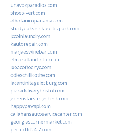
unavozparadios.com
shoes-vert.com
elbotanicopanama.com
shadyoaksrockportrvpark.com
jccoinlaundry.com
kautorepair.com
marjaeswinebar.com
elmazatlanclinton.com
ideacoffeenyc.com
odieschillicothe.com
lacantinitagalesburg.com
pizzadeliverybristol.com
greenstarsmogcheck.com
happypawspl.com
callahansautoservicecenter.com
georgiascornermarket.com
perfectfit24-7.com