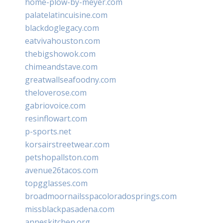
home-plow-by-meyer.com
palatelatincuisine.com
blackdoglegacy.com
eatvivahouston.com
thebigshowok.com
chimeandstave.com
greatwallseafoodny.com
theloverose.com
gabriovoice.com
resinflowart.com
p-sports.net
korsairstreetwear.com
petshopallston.com
avenue26tacos.com
topgglasses.com
broadmoornailsspacoloradosprings.com
missblackpasadena.com
anneskitchen.org