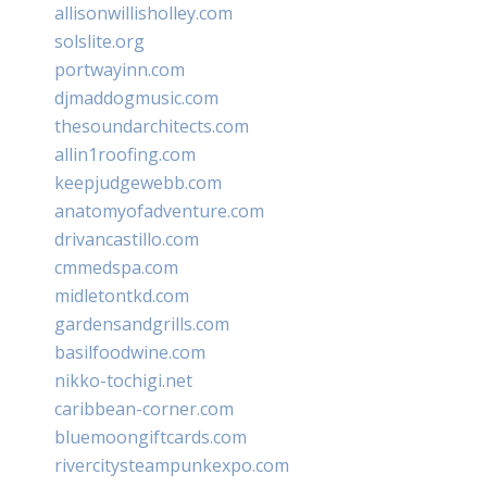
allisonwillisholley.com
solslite.org
portwayinn.com
djmaddogmusic.com
thesoundarchitects.com
allin1roofing.com
keepjudgewebb.com
anatomyofadventure.com
drivancastillo.com
cmmedspa.com
midletontkd.com
gardensandgrills.com
basilfoodwine.com
nikko-tochigi.net
caribbean-corner.com
bluemoongiftcards.com
rivercitysteampunkexpo.com