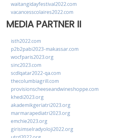
waitangidayfestival2022.com
vacancesscolaires2022.com
MEDIA PARTNER II
isth2022.com
p2b2pabi2023-makassar.com
wocfparis2023.org
sinc2023.com
scdlqatar2022-qa.com
thecolumbiagrill.com
provisionscheeseandwineshoppe.com
khedi2023.org
akademikgeriatri2023.org
marmarapediatri2023.org
emchie2023.org
girisimselradyoloji2022.org
utcd2022.org