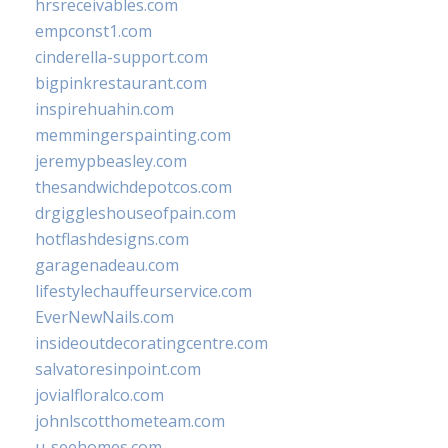
hrsreceivables.com
empconst1.com
cinderella-support.com
bigpinkrestaurant.com
inspirehuahin.com
memmingerspainting.com
jeremypbeasley.com
thesandwichdepotcos.com
drgiggleshouseofpain.com
hotflashdesigns.com
garagenadeau.com
lifestylechauffeurservice.com
EverNewNails.com
insideoutdecoratingcentre.com
salvatoresinpoint.com
jovialfloralco.com
johnlscotthometeam.com
u-seehomes.com