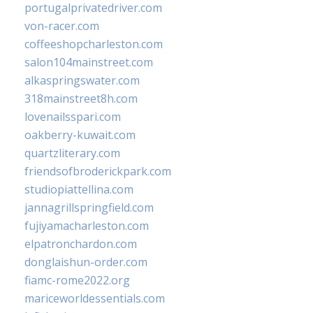
portugalprivatedriver.com
von-racer.com
coffeeshopcharleston.com
salon104mainstreet.com
alkaspringswater.com
318mainstreet8h.com
lovenailsspari.com
oakberry-kuwait.com
quartzliterary.com
friendsofbroderickpark.com
studiopiattellina.com
jannagrillspringfield.com
fujiyamacharleston.com
elpatronchardon.com
donglaishun-order.com
fiamc-rome2022.org
mariceworldessentials.com