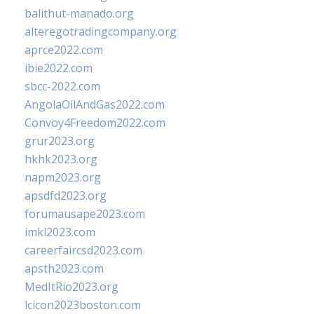
balithut-manado.org
alteregotradingcompany.org
aprce2022.com
ibie2022.com
sbcc-2022.com
AngolaOilAndGas2022.com
Convoy4Freedom2022.com
grur2023.org
hkhk2023.org
napm2023.org
apsdfd2023.org
forumausape2023.com
imkl2023.com
careerfaircsd2023.com
apsth2023.com
MedItRio2023.org
lcicon2023boston.com