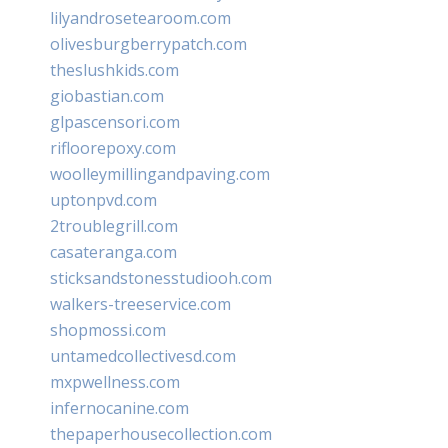
lilyandrosetearoom.com
olivesburgberrypatch.com
theslushkids.com
giobastian.com
glpascensori.com
rifloorepoxy.com
woolleymillingandpaving.com
uptonpvd.com
2troublegrill.com
casateranga.com
sticksandstonesstudiooh.com
walkers-treeservice.com
shopmossi.com
untamedcollectivesd.com
mxpwellness.com
infernocanine.com
thepaperhousecollection.com