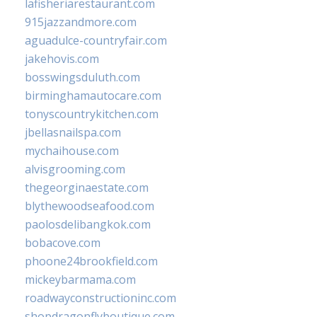
lafisheriarestaurant.com
915jazzandmore.com
aguadulce-countryfair.com
jakehovis.com
bosswingsduluth.com
birminghamautocare.com
tonyscountrykitchen.com
jbellasnailspa.com
mychaihouse.com
alvisgrooming.com
thegeorginaestate.com
blythewoodseafood.com
paolosdelibangkok.com
bobacove.com
phoone24brookfield.com
mickeybarmama.com
roadwayconstructioninc.com
shopdragonflyboutique.com