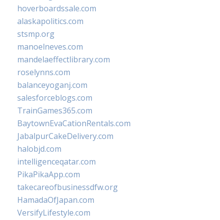
hoverboardssale.com
alaskapolitics.com
stsmp.org
manoelneves.com
mandelaeffectlibrary.com
roselynns.com
balanceyoganj.com
salesforceblogs.com
TrainGames365.com
BaytownEvaCationRentals.com
JabalpurCakeDelivery.com
halobjd.com
intelligenceqatar.com
PikaPikaApp.com
takecareofbusinessdfw.org
HamadaOfJapan.com
VersifyLifestyle.com