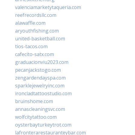
valenciamarketytaqueria.com
reefrecordsllc.com
alawaffle.com
aryouthfishing.com
united-basketball.com
tios-tacos.com
cafecito-satx.com
graduacionviu2023.com
pecanjackstogo.com
zengardendayspa.com
sparklejewelryinc.com
ironcladtattoostudio.com
bruinshome.com
annascleaningsvc.com
wolfcitytattoo.com
oysterbayturkeytrot.com
lafronterarestauranteybar.com