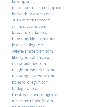
kchoops.net
mountainsideskateshop.com
kirtlandcitytavern.com
301nutritionspot.com
ammos-stores.com
loceanecreations.com
birdsongridgefarm.com
joiedevivblog.com
valera-amsterdam.com
libertybrandhemp.com
norwoodinnwi.com
neighboursmarket.com
blackanguscareers.com
bolesfororegon.com
bodega-ole.com
thestreamlinerlounge.com
mestrinorubanofc.com
novelatherton.com