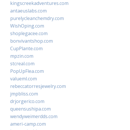
kingscreekadventures.com
antaeuslabs.com
purelycleanchemdry.com
WishOping.com
shoplegacee.com
bonvivantshop.com
CupPlante.com
mpzin.com
stcreal.com
PopUpFlea.com
valueml.com
rebeccatorresjewelry.com
jmpbliss.com
drjorgerico.com
queensushipa.com
wendyweimerdds.com
ameri-camp.com