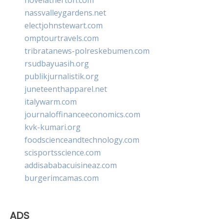
nassvalleygardens.net
electjohnstewart.com
omptourtravels.com
tribratanews-polreskebumen.com
rsudbayuasih.org
publikjurnalistik.org
juneteenthapparel.net
italywarm.com
journaloffinanceeconomics.com
kvk-kumari.org
foodscienceandtechnology.com
scisportsscience.com
addisababacuisineaz.com
burgerimcamas.com
ADS