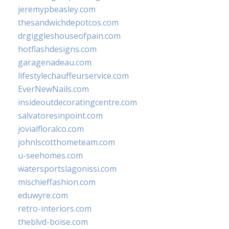
jeremypbeasley.com
thesandwichdepotcos.com
drgiggleshouseofpain.com
hotflashdesigns.com
garagenadeau.com
lifestylechauffeurservice.com
EverNewNails.com
insideoutdecoratingcentre.com
salvatoresinpoint.com
jovialfloralco.com
johnlscotthometeam.com
u-seehomes.com
watersportslagonissi.com
mischieffashion.com
eduwyre.com
retro-interiors.com
theblvd-boise.com