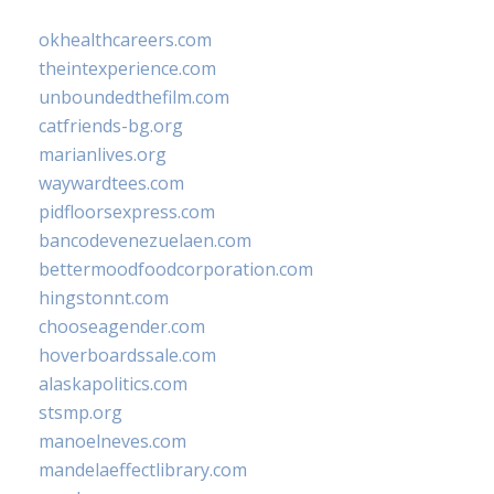
okhealthcareers.com
theintexperience.com
unboundedthefilm.com
catfriends-bg.org
marianlives.org
waywardtees.com
pidfloorsexpress.com
bancodevenezuelaen.com
bettermoodfoodcorporation.com
hingstonnt.com
chooseagender.com
hoverboardssale.com
alaskapolitics.com
stsmp.org
manoelneves.com
mandelaeffectlibrary.com