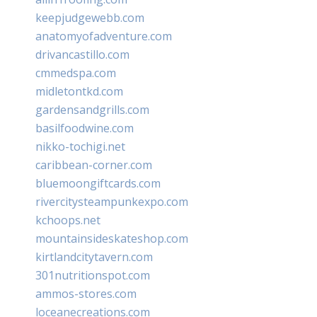
keepjudgewebb.com
anatomyofadventure.com
drivancastillo.com
cmmedspa.com
midletontkd.com
gardensandgrills.com
basilfoodwine.com
nikko-tochigi.net
caribbean-corner.com
bluemoongiftcards.com
rivercitysteampunkexpo.com
kchoops.net
mountainsideskateshop.com
kirtlandcitytavern.com
301nutritionspot.com
ammos-stores.com
loceanecreations.com