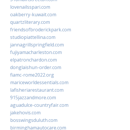
lovenailsspari.com
oakberry-kuwait.com
quartzliterary.com
friendsofbroderickpark.com
studiopiattellina.com
jannagrillspringfield.com
fujiyamacharleston.com
elpatronchardon.com
donglaishun-order.com
fiamc-rome2022.org
mariceworldessentials.com
lafisheriarestaurant.com
915jazzandmore.com
aguadulce-countryfair.com
jakehovis.com
bosswingsduluth.com
birminghamautocare.com