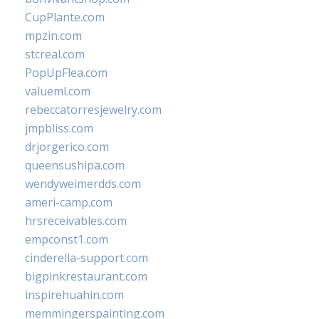
CupPlante.com
mpzin.com
stcreal.com
PopUpFlea.com
valueml.com
rebeccatorresjewelry.com
jmpbliss.com
drjorgerico.com
queensushipa.com
wendyweimerdds.com
ameri-camp.com
hrsreceivables.com
empconst1.com
cinderella-support.com
bigpinkrestaurant.com
inspirehuahin.com
memmingerspainting.com