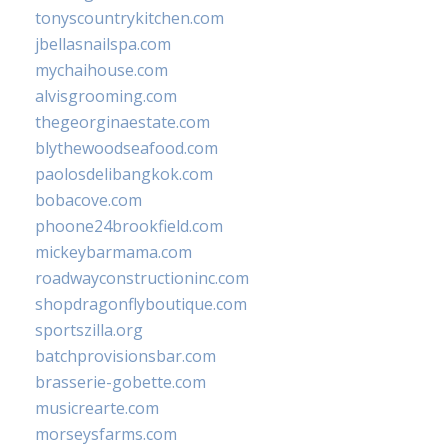
tonyscountrykitchen.com
jbellasnailspa.com
mychaihouse.com
alvisgrooming.com
thegeorginaestate.com
blythewoodseafood.com
paolosdelibangkok.com
bobacove.com
phoone24brookfield.com
mickeybarmama.com
roadwayconstructioninc.com
shopdragonflyboutique.com
sportszilla.org
batchprovisionsbar.com
brasserie-gobette.com
musicrearte.com
morseysfarms.com