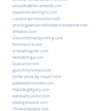
vistaaltadelveramendi.com
coastlinecateringnc.com
cuesburgershouston.com
psicologiaespecializadaencampeche.com
dmtacos.com
crescentstreetprinting.com
hornopizza.com
driveadragster.com
hematologa.com
lizaivanov.com
guesttinyhomes.com
home-plow-by-meyer.com
palatelatincuisine.com
blackdoglegacy.com
eatvivahouston.com
thebigshowok.com
chimeandstave.com