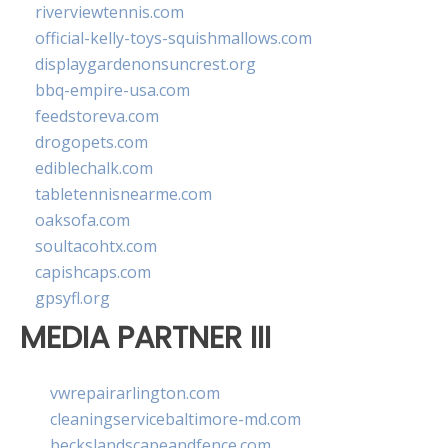
riverviewtennis.com
official-kelly-toys-squishmallows.com
displaygardenonsuncrest.org
bbq-empire-usa.com
feedstoreva.com
drogopets.com
ediblechalk.com
tabletennisnearme.com
oaksofa.com
soultacohtx.com
capishcaps.com
gpsyfl.org
MEDIA PARTNER III
vwrepairarlington.com
cleaningservicebaltimore-md.com
beckslandscapeandfence.com