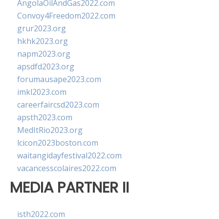
AngolaOilAndGas2022.com
Convoy4Freedom2022.com
grur2023.org
hkhk2023.org
napm2023.org
apsdfd2023.org
forumausape2023.com
imkl2023.com
careerfaircsd2023.com
apsth2023.com
MedItRio2023.org
lcicon2023boston.com
waitangidayfestival2022.com
vacancesscolaires2022.com
MEDIA PARTNER II
isth2022.com