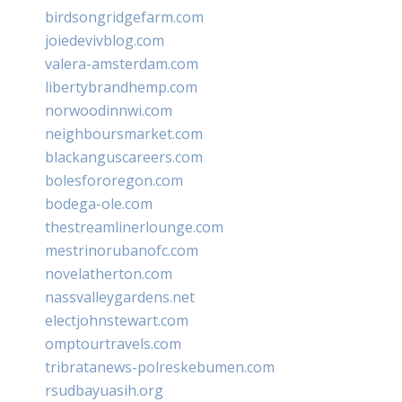
birdsongridgefarm.com
joiedevivblog.com
valera-amsterdam.com
libertybrandhemp.com
norwoodinnwi.com
neighboursmarket.com
blackanguscareers.com
bolesfororegon.com
bodega-ole.com
thestreamlinerlounge.com
mestrinorubanofc.com
novelatherton.com
nassvalleygardens.net
electjohnstewart.com
omptourtravels.com
tribratanews-polreskebumen.com
rsudbayuasih.org