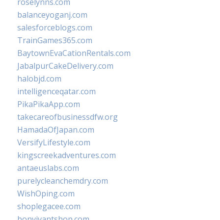
roselynns.com
balanceyoganj.com
salesforceblogs.com
TrainGames365.com
BaytownEvaCationRentals.com
JabalpurCakeDelivery.com
halobjd.com
intelligenceqatar.com
PikaPikaApp.com
takecareofbusinessdfw.org
HamadaOfJapan.com
VersifyLifestyle.com
kingscreekadventures.com
antaeuslabs.com
purelycleanchemdry.com
WishOping.com
shoplegacee.com
bonvivantshop.com