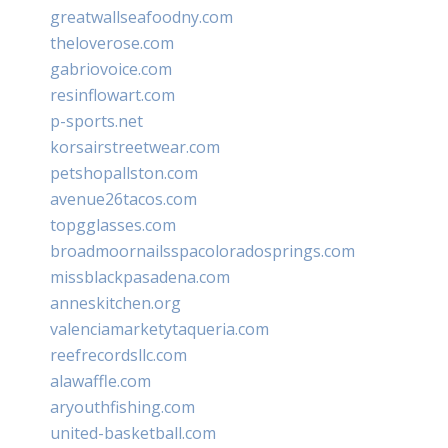
greatwallseafoodny.com
theloverose.com
gabriovoice.com
resinflowart.com
p-sports.net
korsairstreetwear.com
petshopallston.com
avenue26tacos.com
topgglasses.com
broadmoornailsspacoloradosprings.com
missblackpasadena.com
anneskitchen.org
valenciamarketytaqueria.com
reefrecordsllc.com
alawaffle.com
aryouthfishing.com
united-basketball.com