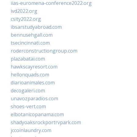
iias-euromena-conference2022.org
ivd2022.org
csity2022.org
ibsarstudyabroad.com
bennusehgall.com
tsecincinnati.com
roderconstructiongroup.com
plazabatai.com
hawkscayresort.com
hellonquads.com
diarioanimales.com
decogaleri.com
unavozparadios.com
shoes-vert.com
elbotanicopanama.com
shadyoaksrockportrvpark.com
jccoinlaundry.com