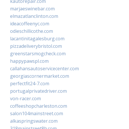
kautorepair.com
marjaeswinebar.com
elmazatlanclinton.com
ideacoffeenyc.com
odieschillicothe.com
lacantinitagalesburg.com
pizzadeliverybristol.com
greenstarsmogcheck.com
happypawspl.com
callahansautoservicecenter.com
georgiascornermarket.com
perfectfit24-7.com
portugalprivatedriver.com
von-racer.com
coffeeshopcharleston.com
salon104mainstreet.com
alkaspringswater.com
318mainstreet8h.com