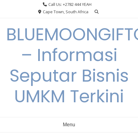
Skip
Call Us: +2782 444 YEAH
to
Cape Town, South Africa
content
BLUEMOONGIFT
– Informasi
Seputar Bisnis
UMKM Terkini
Menu