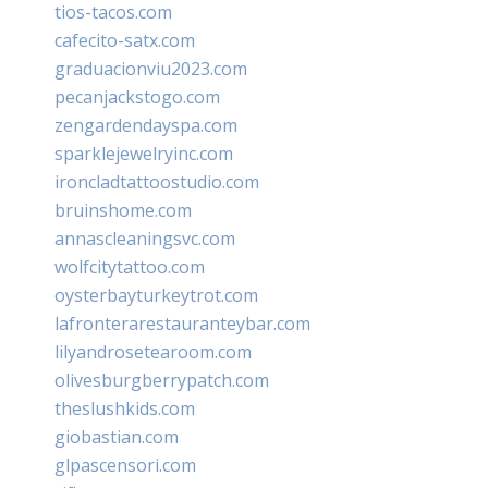
tios-tacos.com
cafecito-satx.com
graduacionviu2023.com
pecanjackstogo.com
zengardendayspa.com
sparklejewelryinc.com
ironcladtattoostudio.com
bruinshome.com
annascleaningsvc.com
wolfcitytattoo.com
oysterbayturkeytrot.com
lafronterarestauranteybar.com
lilyandrosetearoom.com
olivesburgberrypatch.com
theslushkids.com
giobastian.com
glpascensori.com