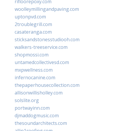
rifloorepoxy.com
woolleymillingandpaving.com
uptonpvd.com
2troublegrill.com
casateranga.com
sticksandstonesstudiooh.com
walkers-treeservice.com
shopmossi.com
untamedcollectivesd.com
mxpwellness.com
infernocanine.com
thepaperhousecollection.com
allisonwillisholley.com
solslite.org
portwayinn.com
djmaddogmusic.com
thesoundarchitects.com
allin1roofing.com