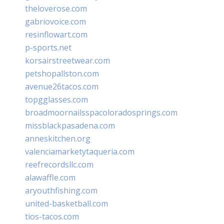
theloverose.com
gabriovoice.com
resinflowart.com
p-sports.net
korsairstreetwear.com
petshopallston.com
avenue26tacos.com
topgglasses.com
broadmoornailsspacoloradosprings.com
missblackpasadena.com
anneskitchen.org
valenciamarketytaqueria.com
reefrecordsllc.com
alawaffle.com
aryouthfishing.com
united-basketball.com
tios-tacos.com