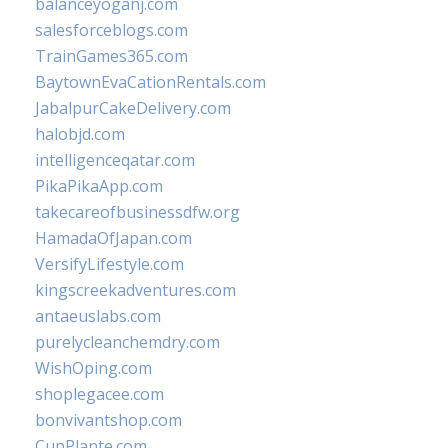
balanceyoganj.com
salesforceblogs.com
TrainGames365.com
BaytownEvaCationRentals.com
JabalpurCakeDelivery.com
halobjd.com
intelligenceqatar.com
PikaPikaApp.com
takecareofbusinessdfw.org
HamadaOfJapan.com
VersifyLifestyle.com
kingscreekadventures.com
antaeuslabs.com
purelycleanchemdry.com
WishOping.com
shoplegacee.com
bonvivantshop.com
CupPlante.com