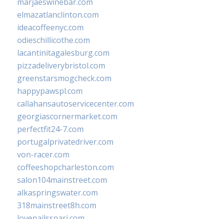
marjaeswinebar.com
elmazatlanclinton.com
ideacoffeenyc.com
odieschillicothe.com
lacantinitagalesburg.com
pizzadeliverybristol.com
greenstarsmogcheck.com
happypawspl.com
callahansautoservicecenter.com
georgiascornermarket.com
perfectfit24-7.com
portugalprivatedriver.com
von-racer.com
coffeeshopcharleston.com
salon104mainstreet.com
alkaspringswater.com
318mainstreet8h.com
lovenailsspari.com