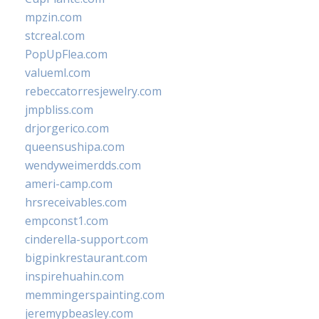
mpzin.com
stcreal.com
PopUpFlea.com
valueml.com
rebeccatorresjewelry.com
jmpbliss.com
drjorgerico.com
queensushipa.com
wendyweimerdds.com
ameri-camp.com
hrsreceivables.com
empconst1.com
cinderella-support.com
bigpinkrestaurant.com
inspirehuahin.com
memmingerspainting.com
jeremypbeasley.com