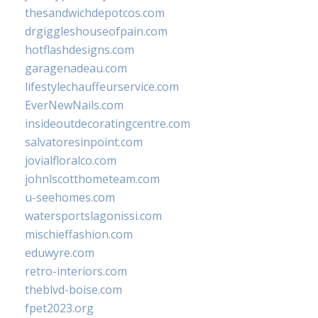
thesandwichdepotcos.com
drgiggleshouseofpain.com
hotflashdesigns.com
garagenadeau.com
lifestylechauffeurservice.com
EverNewNails.com
insideoutdecoratingcentre.com
salvatoresinpoint.com
jovialfloralco.com
johnlscotthometeam.com
u-seehomes.com
watersportslagonissi.com
mischieffashion.com
eduwyre.com
retro-interiors.com
theblvd-boise.com
fpet2023.org