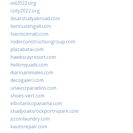
ivd2022.org
csity2022.org
ibsarstudyabroad.com
bennusehgall.com
tsecincinnati.com
roderconstructiongroup.com
plazabatai.com
hawkscayresort.com
hellonquads.com
diarioanimales.com
decogaleri.com
unavozparadios.com
shoes-vert.com
elbotanicopanama.com
shadyoaksrockportrvpark.com
jccoinlaundry.com
kautorepair.com