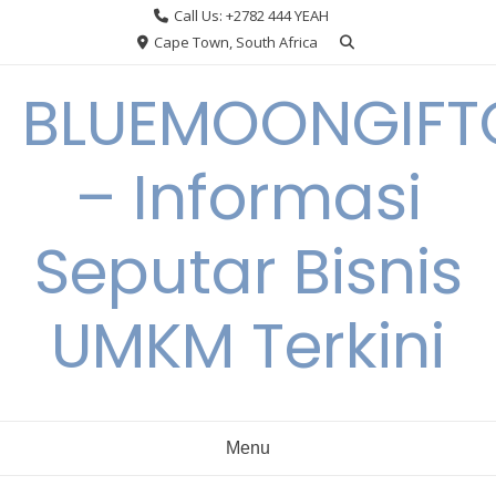
Skip
Call Us: +2782 444 YEAH
to
Cape Town, South Africa
content
BLUEMOONGIFT
– Informasi
Seputar Bisnis
UMKM Terkini
Menu