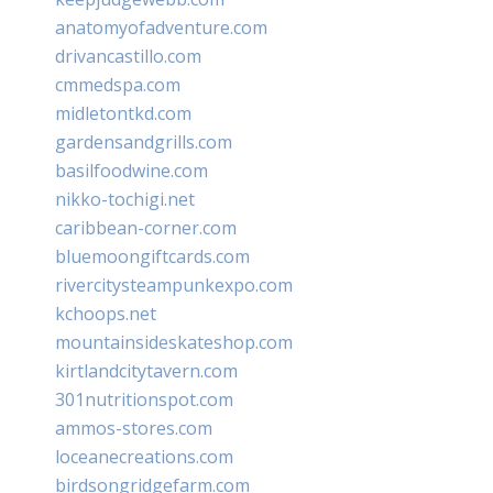
anatomyofadventure.com
drivancastillo.com
cmmedspa.com
midletontkd.com
gardensandgrills.com
basilfoodwine.com
nikko-tochigi.net
caribbean-corner.com
bluemoongiftcards.com
rivercitysteampunkexpo.com
kchoops.net
mountainsideskateshop.com
kirtlandcitytavern.com
301nutritionspot.com
ammos-stores.com
loceanecreations.com
birdsongridgefarm.com