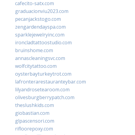
cafecito-satx.com
graduacionviu2023.com
pecanjackstogo.com
zengardendayspa.com
sparklejewelryinc.com
ironcladtattoostudio.com
bruinshome.com
annascleaningsvc.com
wolfcitytattoo.com
oysterbayturkeytrot.com
lafronterarestauranteybar.com
lilyandrosetearoom.com
olivesburgberrypatch.com
theslushkids.com
giobastian.com
glpascensori.com
rifloorepoxy.com