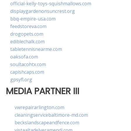
official-kelly-toys-squishmallows.com
displaygardenonsuncrest.org
bbq-empire-usa.com
feedstoreva.com
drogopets.com
ediblechalk.com
tabletennisnearme.com
oaksofa.com
soultacohtx.com
capishcaps.com
gpsyfl.org
MEDIA PARTNER III
vwrepairarlington.com
cleaningservicebaltimore-md.com
beckslandscapeandfence.com
vistaaltadelveramendi.com