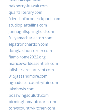
oakberry-kuwait.com
quartzliterary.com
friendsofbroderickpark.com
studiopiattellina.com
jannagrillspringfield.com
fujiyamacharleston.com
elpatronchardon.com
donglaishun-order.com
fiamc-rome2022.org
mariceworldessentials.com
lafisheriarestaurant.com
915jazzandmore.com
aguadulce-countryfair.com
jakehovis.com
bosswingsduluth.com
birminghamautocare.com
tonyscountrykitchen.com