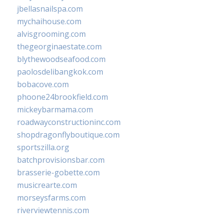
jbellasnailspa.com
mychaihouse.com
alvisgrooming.com
thegeorginaestate.com
blythewoodseafood.com
paolosdelibangkok.com
bobacove.com
phoone24brookfield.com
mickeybarmama.com
roadwayconstructioninc.com
shopdragonflyboutique.com
sportszilla.org
batchprovisionsbar.com
brasserie-gobette.com
musicrearte.com
morseysfarms.com
riverviewtennis.com