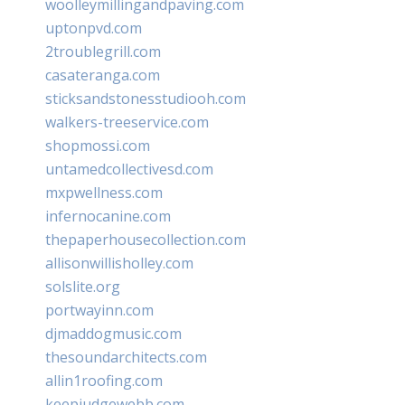
woolleymillingandpaving.com
uptonpvd.com
2troublegrill.com
casateranga.com
sticksandstonesstudiooh.com
walkers-treeservice.com
shopmossi.com
untamedcollectivesd.com
mxpwellness.com
infernocanine.com
thepaperhousecollection.com
allisonwillisholley.com
solslite.org
portwayinn.com
djmaddogmusic.com
thesoundarchitects.com
allin1roofing.com
keepjudgewebb.com