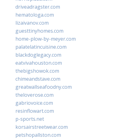
driveadragster.com
hematologa.com
lizaivanov.com
guesttinyhomes.com
home-plow-by-meyer.com
palatelatincuisine.com
blackdoglegacy.com
eatvivahouston.com
thebigshowok.com
chimeandstave.com
greatwallseafoodny.com
theloverose.com
gabriovoice.com
resinflowart.com
p-sports.net
korsairstreetwear.com
petshopallston.com