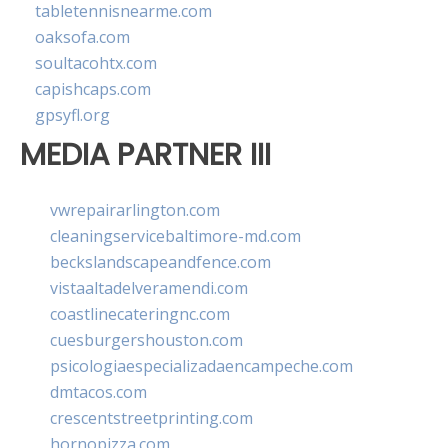
tabletennisnearme.com
oaksofa.com
soultacohtx.com
capishcaps.com
gpsyfl.org
MEDIA PARTNER III
vwrepairarlington.com
cleaningservicebaltimore-md.com
beckslandscapeandfence.com
vistaaltadelveramendi.com
coastlinecateringnc.com
cuesburgershouston.com
psicologiaespecializadaencampeche.com
dmtacos.com
crescentstreetprinting.com
hornopizza.com