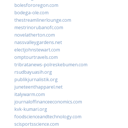
bolesfororegon.com
bodega-ole.com
thestreamlinerlounge.com
mestrinorubanofc.com
novelatherton.com
nassvalleygardens.net
electjohnstewart.com
omptourtravels.com
tribratanews-polreskebumen.com
rsudbayuasih.org
publikjurnalistik.org
juneteenthapparel.net
italywarm.com
journaloffinanceeconomics.com
kvk-kumari.org
foodscienceandtechnology.com
scisportsscience.com