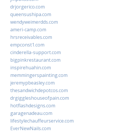
drjorgerico.com
queensushipa.com
wendyweimerdds.com
ameri-camp.com
hrsreceivables.com
empconst1.com
cinderella-support.com
bigpinkrestaurant.com
inspirehuahin.com
memmingerspainting.com
jeremypbeasley.com
thesandwichdepotcos.com
drgiggleshouseofpain.com
hotflashdesigns.com
garagenadeau.com
lifestylechauffeurservice.com
EverNewNails.com