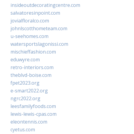
insideoutdecoratingcentre.com
salvatoresinpoint.com
jovialfloralco.com
johnlscotthometeam.com
u-seehomes.com
watersportslagonissi.com
mischieffashion.com
eduwyre.com
retro-interiors.com
theblvd-boise.com
fpet2023.org
e-smart2022.org
ngrc2022.org
leesfamilyfoods.com
lewis-lewis-cpas.com
eleontennis.com
cyetus.com