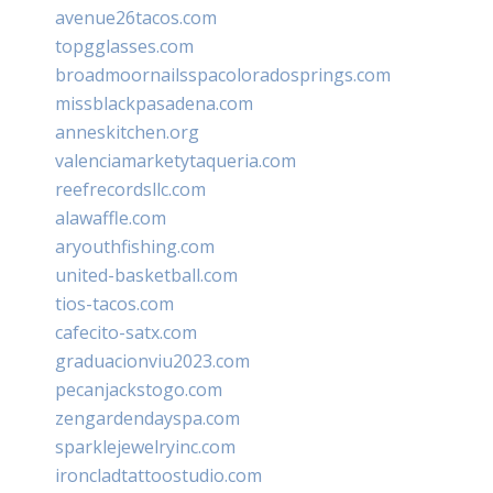
avenue26tacos.com
topgglasses.com
broadmoornailsspacoloradosprings.com
missblackpasadena.com
anneskitchen.org
valenciamarketytaqueria.com
reefrecordsllc.com
alawaffle.com
aryouthfishing.com
united-basketball.com
tios-tacos.com
cafecito-satx.com
graduacionviu2023.com
pecanjackstogo.com
zengardendayspa.com
sparklejewelryinc.com
ironcladtattoostudio.com