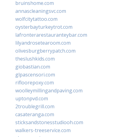
bruinshome.com
annascleaningsvc.com
wolfcitytattoo.com
oysterbayturkeytrot.com
lafronterarestauranteybar.com
lilyandrosetearoom.com
olivesburgberrypatch.com
theslushkids.com
giobastian.com
glpascensori.com
rifloorepoxy.com
woolleymillingandpaving.com
uptonpvd.com
2troublegrill.com
casateranga.com
sticksandstonesstudiooh.com
walkers-treeservice.com