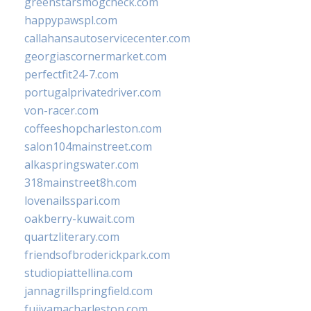
greenstarsmogcheck.com
happypawspl.com
callahansautoservicecenter.com
georgiascornermarket.com
perfectfit24-7.com
portugalprivatedriver.com
von-racer.com
coffeeshopcharleston.com
salon104mainstreet.com
alkaspringswater.com
318mainstreet8h.com
lovenailsspari.com
oakberry-kuwait.com
quartzliterary.com
friendsofbroderickpark.com
studiopiattellina.com
jannagrillspringfield.com
fujiyamacharleston.com