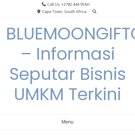
Skip
Call Us: +2782 444 YEAH
to
Cape Town, South Africa
content
BLUEMOONGIFT
– Informasi
Seputar Bisnis
UMKM Terkini
Menu