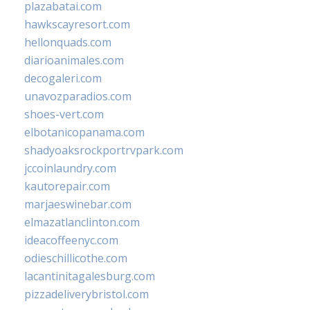
plazabatai.com
hawkscayresort.com
hellonquads.com
diarioanimales.com
decogaleri.com
unavozparadios.com
shoes-vert.com
elbotanicopanama.com
shadyoaksrockportrvpark.com
jccoinlaundry.com
kautorepair.com
marjaeswinebar.com
elmazatlanclinton.com
ideacoffeenyc.com
odieschillicothe.com
lacantinitagalesburg.com
pizzadeliverybristol.com