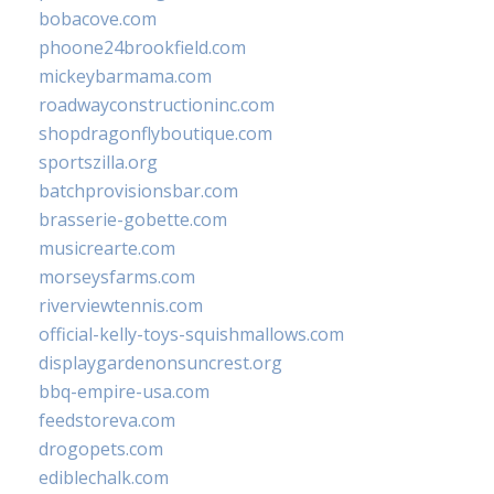
bobacove.com
phoone24brookfield.com
mickeybarmama.com
roadwayconstructioninc.com
shopdragonflyboutique.com
sportszilla.org
batchprovisionsbar.com
brasserie-gobette.com
musicrearte.com
morseysfarms.com
riverviewtennis.com
official-kelly-toys-squishmallows.com
displaygardenonsuncrest.org
bbq-empire-usa.com
feedstoreva.com
drogopets.com
ediblechalk.com