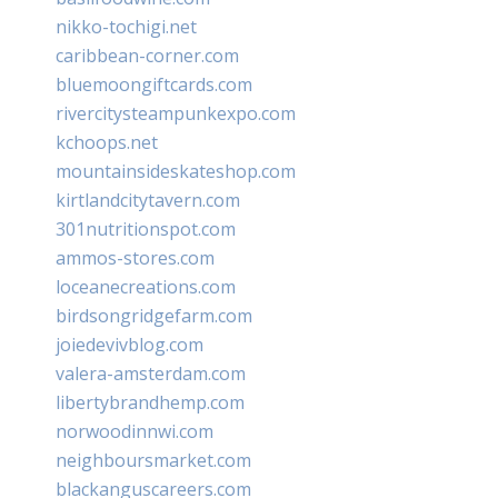
nikko-tochigi.net
caribbean-corner.com
bluemoongiftcards.com
rivercitysteampunkexpo.com
kchoops.net
mountainsideskateshop.com
kirtlandcitytavern.com
301nutritionspot.com
ammos-stores.com
loceanecreations.com
birdsongridgefarm.com
joiedevivblog.com
valera-amsterdam.com
libertybrandhemp.com
norwoodinnwi.com
neighboursmarket.com
blackanguscareers.com