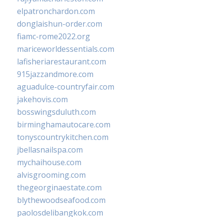
elpatronchardon.com
donglaishun-order.com
fiamc-rome2022.org
mariceworldessentials.com
lafisheriarestaurant.com
915jazzandmore.com
aguadulce-countryfair.com
jakehovis.com
bosswingsduluth.com
birminghamautocare.com
tonyscountrykitchen.com
jbellasnailspa.com
mychaihouse.com
alvisgrooming.com
thegeorginaestate.com
blythewoodseafood.com
paolosdelibangkok.com