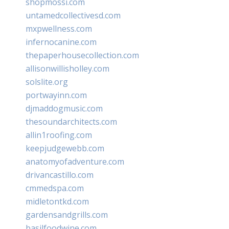
shopmossi.com
untamedcollectivesd.com
mxpwellness.com
infernocanine.com
thepaperhousecollection.com
allisonwillisholley.com
solslite.org
portwayinn.com
djmaddogmusic.com
thesoundarchitects.com
allin1roofing.com
keepjudgewebb.com
anatomyofadventure.com
drivancastillo.com
cmmedspa.com
midletontkd.com
gardensandgrills.com
basilfoodwine.com