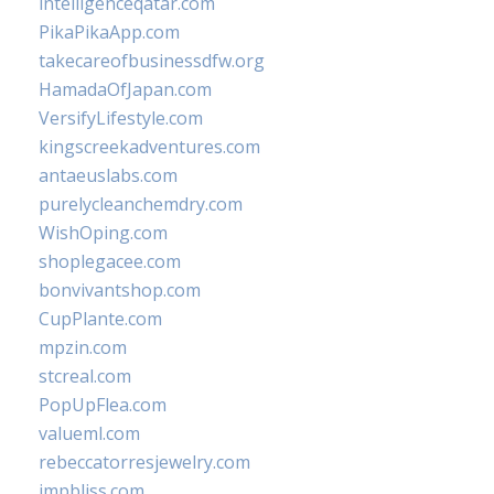
intelligenceqatar.com
PikaPikaApp.com
takecareofbusinessdfw.org
HamadaOfJapan.com
VersifyLifestyle.com
kingscreekadventures.com
antaeuslabs.com
purelycleanchemdry.com
WishOping.com
shoplegacee.com
bonvivantshop.com
CupPlante.com
mpzin.com
stcreal.com
PopUpFlea.com
valueml.com
rebeccatorresjewelry.com
jmpbliss.com