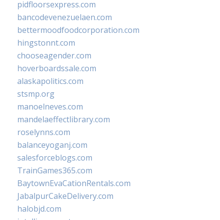
pidfloorsexpress.com
bancodevenezuelaen.com
bettermoodfoodcorporation.com
hingstonnt.com
chooseagender.com
hoverboardssale.com
alaskapolitics.com
stsmp.org
manoelneves.com
mandelaeffectlibrary.com
roselynns.com
balanceyoganj.com
salesforceblogs.com
TrainGames365.com
BaytownEvaCationRentals.com
JabalpurCakeDelivery.com
halobjd.com