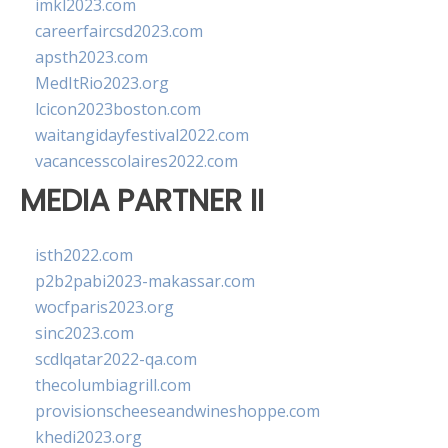
imkl2023.com
careerfaircsd2023.com
apsth2023.com
MedItRio2023.org
lcicon2023boston.com
waitangidayfestival2022.com
vacancesscolaires2022.com
MEDIA PARTNER II
isth2022.com
p2b2pabi2023-makassar.com
wocfparis2023.org
sinc2023.com
scdlqatar2022-qa.com
thecolumbiagrill.com
provisionscheeseandwineshoppe.com
khedi2023.org