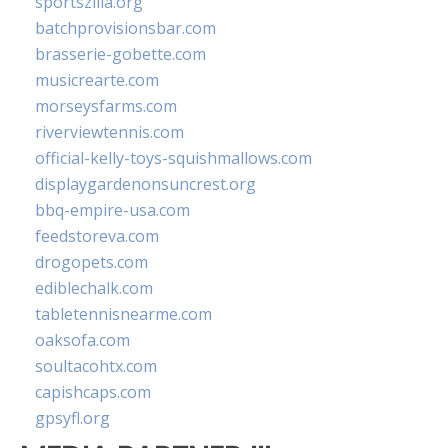
sportszilla.org
batchprovisionsbar.com
brasserie-gobette.com
musicrearte.com
morseysfarms.com
riverviewtennis.com
official-kelly-toys-squishmallows.com
displaygardenonsuncrest.org
bbq-empire-usa.com
feedstoreva.com
drogopets.com
ediblechalk.com
tabletennisnearme.com
oaksofa.com
soultacohtx.com
capishcaps.com
gpsyfl.org