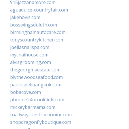
915jazzandmore.com
aguadulce-countryfair.com
jakehovis.com
bosswingsduluth.com
birminghamautocare.com
tonyscountrykitchen.com
jbellasnailspa.com
mychaihouse.com
alvisgrooming.com
thegeorginaestate.com
blythewoodseafood.com
paolosdelibangkok.com
bobacove.com
phoone24brookfield.com
mickeybarmama.com
roadwayconstructioninc.com
shopdragonflyboutique.com