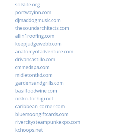
solslite.org
portwayinn.com
djmaddogmusic.com
thesoundarchitects.com
allin1roofing.com
keepjudgewebb.com
anatomyofadventure.com
drivancastillo.com
cmmedspa.com
midletontkd.com
gardensandgrills.com
basilfoodwine.com
nikko-tochigi.net
caribbean-corner.com
bluemoongiftcards.com
rivercitysteampunkexpo.com
kchoops.net