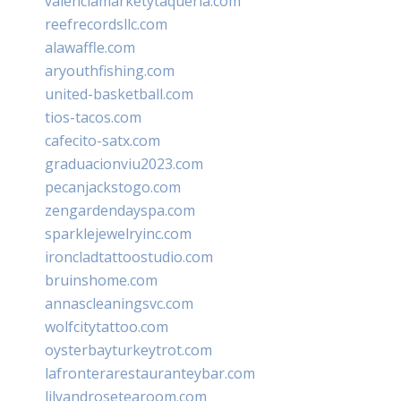
valenciamarketytaqueria.com
reefrecordsllc.com
alawaffle.com
aryouthfishing.com
united-basketball.com
tios-tacos.com
cafecito-satx.com
graduacionviu2023.com
pecanjackstogo.com
zengardendayspa.com
sparklejewelryinc.com
ironcladtattoostudio.com
bruinshome.com
annascleaningsvc.com
wolfcitytattoo.com
oysterbayturkeytrot.com
lafronterarestauranteybar.com
lilyandrosetearoom.com