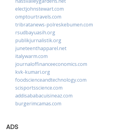
nassvalleygardens.net
electjohnstewart.com
omptourtravels.com
tribratanews-polreskebumen.com
rsudbayuasih.org
publikjurnalistik.org
juneteenthapparel.net
italywarm.com
journaloffinanceeconomics.com
kvk-kumari.org
foodscienceandtechnology.com
scisportsscience.com
addisababacuisineaz.com
burgerimcamas.com
ADS