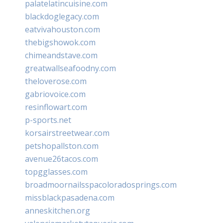
palatelatincuisine.com
blackdoglegacy.com
eatvivahouston.com
thebigshowok.com
chimeandstave.com
greatwallseafoodny.com
theloverose.com
gabriovoice.com
resinflowart.com
p-sports.net
korsairstreetwear.com
petshopallston.com
avenue26tacos.com
topgglasses.com
broadmoornailsspacoloradosprings.com
missblackpasadena.com
anneskitchen.org