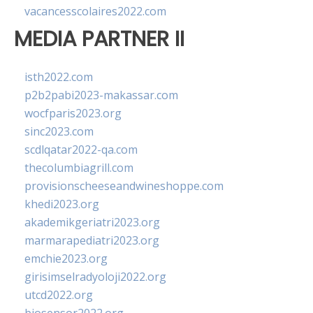
vacancesscolaires2022.com
MEDIA PARTNER II
isth2022.com
p2b2pabi2023-makassar.com
wocfparis2023.org
sinc2023.com
scdlqatar2022-qa.com
thecolumbiagrill.com
provisionscheeseandwineshoppe.com
khedi2023.org
akademikgeriatri2023.org
marmarapediatri2023.org
emchie2023.org
girisimselradyoloji2022.org
utcd2022.org