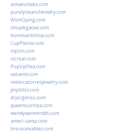
antaeuslabs.com
purelycleanchemdry.com
WishOping.com
shoplegacee.com
bonvivantshop.com
CupPlante.com
mpzin.com
stcreal.com
PopUpFlea.com
valueml.com
rebeccatorresjewelry.com
jmpbliss.com
drjorgerico.com
queensushipa.com
wendyweimerdds.com
ameri-camp.com
hrsreceivables.com