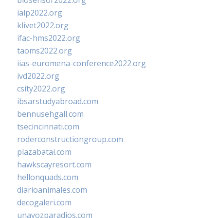
biosensor2022.org
ialp2022.org
klivet2022.org
ifac-hms2022.org
taoms2022.org
iias-euromena-conference2022.org
ivd2022.org
csity2022.org
ibsarstudyabroad.com
bennusehgall.com
tsecincinnati.com
roderconstructiongroup.com
plazabatai.com
hawkscayresort.com
hellonquads.com
diarioanimales.com
decogaleri.com
unavozparadios.com