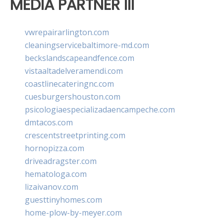
MEDIA PARTNER III
vwrepairarlington.com
cleaningservicebaltimore-md.com
beckslandscapeandfence.com
vistaaltadelveramendi.com
coastlinecateringnc.com
cuesburgershouston.com
psicologiaespecializadaencampeche.com
dmtacos.com
crescentstreetprinting.com
hornopizza.com
driveadragster.com
hematologa.com
lizaivanov.com
guesttinyhomes.com
home-plow-by-meyer.com