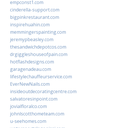
empconst1.com
cinderella-support.com
bigpinkrestaurant.com
inspirehuahin.com
memmingerspainting.com
jeremypbeasley.com
thesandwichdepotcos.com
drgiggleshouseofpain.com
hotflashdesigns.com
garagenadeau.com
lifestylechauffeurservice.com
EverNewNails.com
insideoutdecoratingcentre.com
salvatoresinpoint.com
jovialfloralco.com
johnlscotthometeam.com
u-seehomes.com