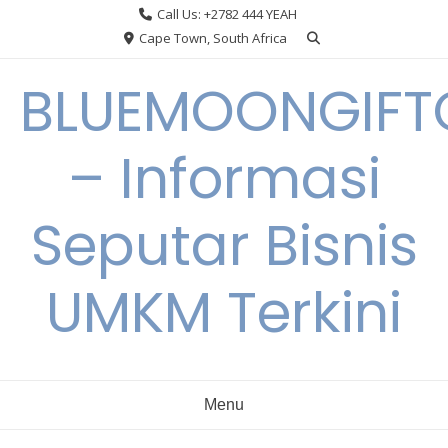
Skip
Call Us: +2782 444 YEAH
to
Cape Town, South Africa
content
BLUEMOONGIFT
– Informasi
Seputar Bisnis
UMKM Terkini
Menu