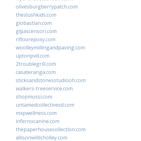
olivesburgberrypatch.com
theslushkids.com
giobastian.com
glpascensori.com
rifloorepoxy.com
woolleymillingandpaving.com
uptonpvd.com
2troublegrill.com
casateranga.com
sticksandstonesstudiooh.com
walkers-treeservice.com
shopmossi.com
untamedcollectivesd.com
mxpwellness.com
infernocanine.com
thepaperhousecollection.com
allisonwillisholley.com