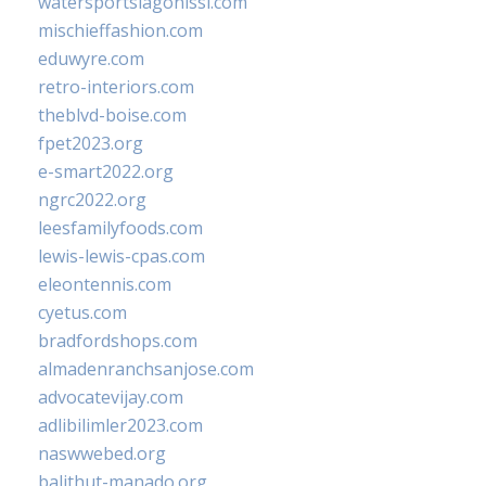
watersportslagonissi.com
mischieffashion.com
eduwyre.com
retro-interiors.com
theblvd-boise.com
fpet2023.org
e-smart2022.org
ngrc2022.org
leesfamilyfoods.com
lewis-lewis-cpas.com
eleontennis.com
cyetus.com
bradfordshops.com
almadenranchsanjose.com
advocatevijay.com
adlibilimler2023.com
naswwebed.org
balithut-manado.org