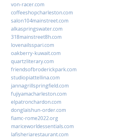
von-racer.com
coffeeshopcharleston.com
salon104mainstreet.com
alkaspringswater.com
318mainstreet8h.com
lovenailsspari.com
oakberry-kuwait.com
quartzliterary.com
friendsofbroderickpark.com
studiopiattellina.com
jannagrillspringfield.com
fujiyamacharleston.com
elpatronchardon.com
donglaishun-order.com
fiamc-rome2022.org
mariceworldessentials.com
lafisheriarestaurant.com