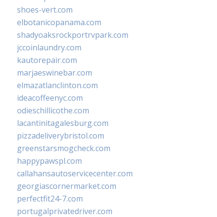
shoes-vert.com
elbotanicopanama.com
shadyoaksrockportrvpark.com
jccoinlaundry.com
kautorepair.com
marjaeswinebar.com
elmazatlanclinton.com
ideacoffeenyc.com
odieschillicothe.com
lacantinitagalesburg.com
pizzadeliverybristol.com
greenstarsmogcheck.com
happypawspl.com
callahansautoservicecenter.com
georgiascornermarket.com
perfectfit24-7.com
portugalprivatedriver.com