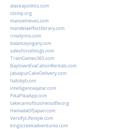
alaskapolitics.com
stsmp.org
manoelneves.com
mandelaeffectlibrary.com
roselynns.com
balanceyoganj.com
salesforceblogs.com
TrainGames365.com
BaytownEvaCationRentals.com
JabalpurCakeDelivery.com
halobjd.com
intelligenceqatar.com
PikaPikaApp.com
takecareofbusinessdfw.org
HamadaOfJapan.com
VersifyLifestyle.com
kingscreekadventures.com