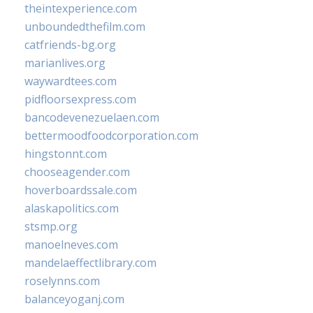
theintexperience.com
unboundedthefilm.com
catfriends-bg.org
marianlives.org
waywardtees.com
pidfloorsexpress.com
bancodevenezuelaen.com
bettermoodfoodcorporation.com
hingstonnt.com
chooseagender.com
hoverboardssale.com
alaskapolitics.com
stsmp.org
manoelneves.com
mandelaeffectlibrary.com
roselynns.com
balanceyoganj.com