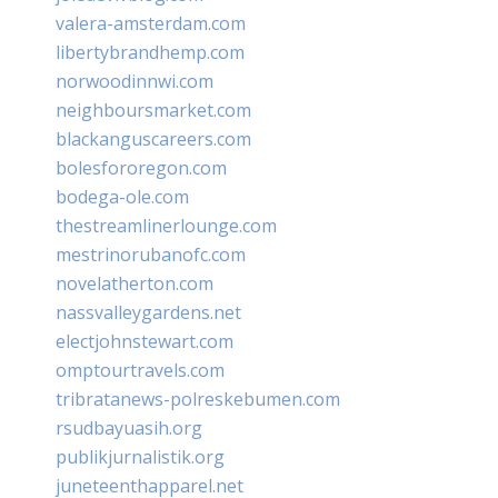
valera-amsterdam.com
libertybrandhemp.com
norwoodinnwi.com
neighboursmarket.com
blackanguscareers.com
bolesfororegon.com
bodega-ole.com
thestreamlinerlounge.com
mestrinorubanofc.com
novelatherton.com
nassvalleygardens.net
electjohnstewart.com
omptourtravels.com
tribratanews-polreskebumen.com
rsudbayuasih.org
publikjurnalistik.org
juneteenthapparel.net