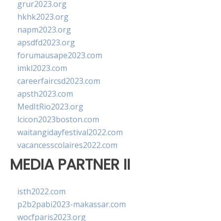
grur2023.org
hkhk2023.org
napm2023.org
apsdfd2023.org
forumausape2023.com
imkl2023.com
careerfaircsd2023.com
apsth2023.com
MedItRio2023.org
lcicon2023boston.com
waitangidayfestival2022.com
vacancesscolaires2022.com
MEDIA PARTNER II
isth2022.com
p2b2pabi2023-makassar.com
wocfparis2023.org