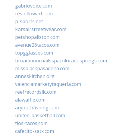
gabriovoice.com
resinflowart.com
p-sports.net
korsairstreetwear.com
petshopallston.com
avenue26tacos.com
topgglasses.com
broadmoornailsspacoloradosprings.com
missblackpasadena.com
anneskitchen.org
valenciamarketytaqueria.com
reefrecordsllc.com
alawaffle.com
aryouthfishing.com
united-basketball.com
tios-tacos.com
cafecito-satx.com