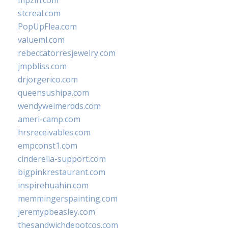
mpzin.com
stcreal.com
PopUpFlea.com
valueml.com
rebeccatorresjewelry.com
jmpbliss.com
drjorgerico.com
queensushipa.com
wendyweimerdds.com
ameri-camp.com
hrsreceivables.com
empconst1.com
cinderella-support.com
bigpinkrestaurant.com
inspirehuahin.com
memmingerspainting.com
jeremypbeasley.com
thesandwichdepotcos.com