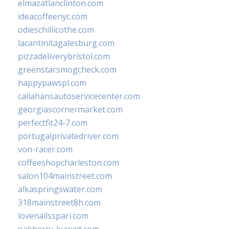
elmazatlanclinton.com
ideacoffeenyc.com
odieschillicothe.com
lacantinitagalesburg.com
pizzadeliverybristol.com
greenstarsmogcheck.com
happypawspl.com
callahansautoservicecenter.com
georgiascornermarket.com
perfectfit24-7.com
portugalprivatedriver.com
von-racer.com
coffeeshopcharleston.com
salon104mainstreet.com
alkaspringswater.com
318mainstreet8h.com
lovenailsspari.com