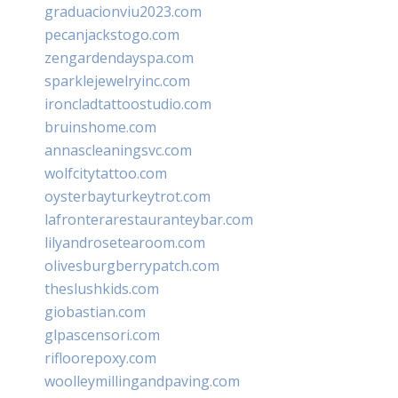
graduacionviu2023.com
pecanjackstogo.com
zengardendayspa.com
sparklejewelryinc.com
ironcladtattoostudio.com
bruinshome.com
annascleaningsvc.com
wolfcitytattoo.com
oysterbayturkeytrot.com
lafronterarestauranteybar.com
lilyandrosetearoom.com
olivesburgberrypatch.com
theslushkids.com
giobastian.com
glpascensori.com
rifloorepoxy.com
woolleymillingandpaving.com