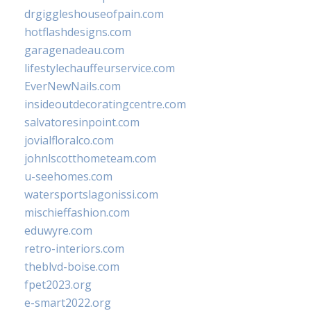
drgiggleshouseofpain.com
hotflashdesigns.com
garagenadeau.com
lifestylechauffeurservice.com
EverNewNails.com
insideoutdecoratingcentre.com
salvatoresinpoint.com
jovialfloralco.com
johnlscotthometeam.com
u-seehomes.com
watersportslagonissi.com
mischieffashion.com
eduwyre.com
retro-interiors.com
theblvd-boise.com
fpet2023.org
e-smart2022.org