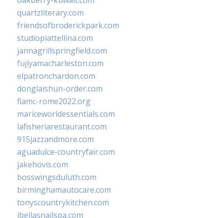
oakberry-kuwait.com
quartzliterary.com
friendsofbroderickpark.com
studiopiattellina.com
jannagrillspringfield.com
fujiyamacharleston.com
elpatronchardon.com
donglaishun-order.com
fiamc-rome2022.org
mariceworldessentials.com
lafisheriarestaurant.com
915jazzandmore.com
aguadulce-countryfair.com
jakehovis.com
bosswingsduluth.com
birminghamautocare.com
tonyscountrykitchen.com
jbellasnailspa.com