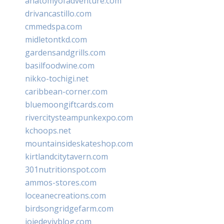
anatomyofadventure.com
drivancastillo.com
cmmedspa.com
midletontkd.com
gardensandgrills.com
basilfoodwine.com
nikko-tochigi.net
caribbean-corner.com
bluemoongiftcards.com
rivercitysteampunkexpo.com
kchoops.net
mountainsideskateshop.com
kirtlandcitytavern.com
301nutritionspot.com
ammos-stores.com
loceanecreations.com
birdsongridgefarm.com
joiedevivblog.com