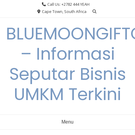
Skip
Call Us: +2782 444 YEAH
to
Cape Town, South Africa
content
BLUEMOONGIFT
– Informasi
Seputar Bisnis
UMKM Terkini
Menu