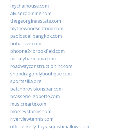
mychaihouse.com
alvisgrooming.com
thegeorginaestate.com
blythewoodseafood.com
paolosdelibangkok.com
bobacove.com
phoone24brookfield.com
mickeybarmama.com
roadwayconstructioninc.com
shopdragonflyboutique.com
sportszilla.org
batchprovisionsbar.com
brasserie-gobette.com
musicrearte.com
morseysfarms.com
riverviewtennis.com
official-kelly-toys-squishmallows.com