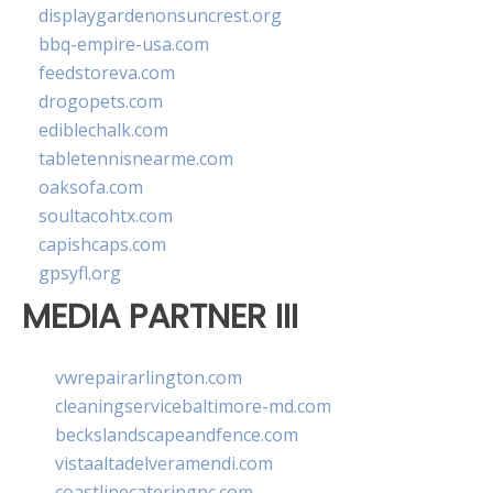
displaygardenonsuncrest.org
bbq-empire-usa.com
feedstoreva.com
drogopets.com
ediblechalk.com
tabletennisnearme.com
oaksofa.com
soultacohtx.com
capishcaps.com
gpsyfl.org
MEDIA PARTNER III
vwrepairarlington.com
cleaningservicebaltimore-md.com
beckslandscapeandfence.com
vistaaltadelveramendi.com
coastlinecateringnc.com