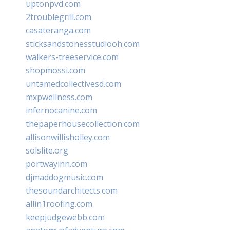
uptonpvd.com
2troublegrill.com
casateranga.com
sticksandstonesstudiooh.com
walkers-treeservice.com
shopmossi.com
untamedcollectivesd.com
mxpwellness.com
infernocanine.com
thepaperhousecollection.com
allisonwillisholley.com
solslite.org
portwayinn.com
djmaddogmusic.com
thesoundarchitects.com
allin1roofing.com
keepjudgewebb.com