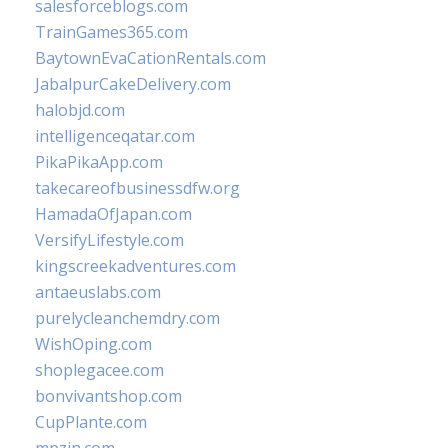
salesforceblogs.com
TrainGames365.com
BaytownEvaCationRentals.com
JabalpurCakeDelivery.com
halobjd.com
intelligenceqatar.com
PikaPikaApp.com
takecareofbusinessdfw.org
HamadaOfJapan.com
VersifyLifestyle.com
kingscreekadventures.com
antaeuslabs.com
purelycleanchemdry.com
WishOping.com
shoplegacee.com
bonvivantshop.com
CupPlante.com