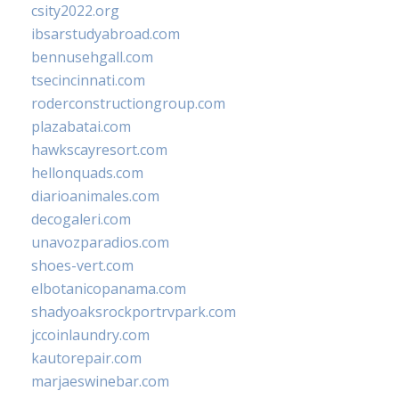
csity2022.org
ibsarstudyabroad.com
bennusehgall.com
tsecincinnati.com
roderconstructiongroup.com
plazabatai.com
hawkscayresort.com
hellonquads.com
diarioanimales.com
decogaleri.com
unavozparadios.com
shoes-vert.com
elbotanicopanama.com
shadyoaksrockportrvpark.com
jccoinlaundry.com
kautorepair.com
marjaeswinebar.com