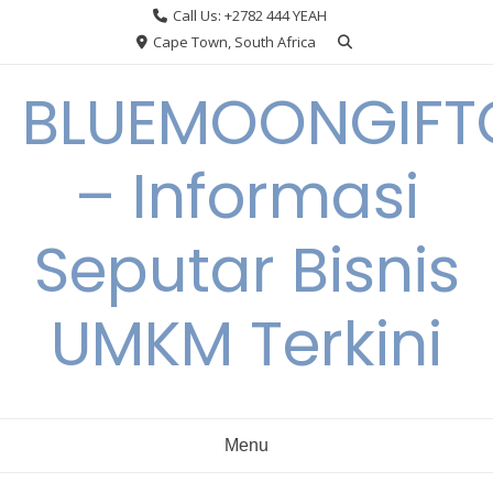
Skip
Call Us: +2782 444 YEAH
to
Cape Town, South Africa
content
BLUEMOONGIFT
– Informasi
Seputar Bisnis
UMKM Terkini
Menu