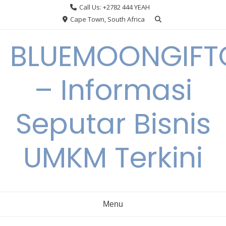
Skip
Call Us: +2782 444 YEAH
to
Cape Town, South Africa
content
BLUEMOONGIFT
– Informasi
Seputar Bisnis
UMKM Terkini
Menu