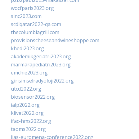
p2b2pabi2023-makassar.com
wocfparis2023.org
sinc2023.com
scdlqatar2022-qa.com
thecolumbiagrill.com
provisionscheeseandwineshoppe.com
khedi2023.org
akademikgeriatri2023.org
marmarapediatri2023.org
emchie2023.org
girisimselradyoloji2022.org
utcd2022.org
biosensor2022.org
ialp2022.org
klivet2022.org
ifac-hms2022.org
taoms2022.org
iias-euromena-conference2022.org