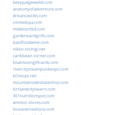
keepjudgewebb.com
anatomyofadventure.com
drivancastillo.com
cmmedspa.com
midletontkd.com
gardensandgrills.com
basilfoodwine.com
nikko-tochigi.net
caribbean-corner.com
bluemoongiftcards.com
rivercitysteampunkexpo.com
kchoops.net
mountainsideskateshop.com
kirtlandcitytavern.com
301nutritionspot.com
ammos-stores.com
loceanecreations.com