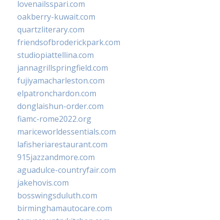
lovenailsspari.com
oakberry-kuwait.com
quartzliterary.com
friendsofbroderickpark.com
studiopiattellina.com
jannagrillspringfield.com
fujiyamacharleston.com
elpatronchardon.com
donglaishun-order.com
fiamc-rome2022.org
mariceworldessentials.com
lafisheriarestaurant.com
915jazzandmore.com
aguadulce-countryfair.com
jakehovis.com
bosswingsduluth.com
birminghamautocare.com