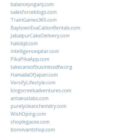
balanceyoganj.com
salesforceblogs.com
TrainGames365.com
BaytownEvaCationRentals.com
JabalpurCakeDelivery.com
halobjd.com
intelligenceqatar.com
PikaPikaApp.com
takecareofbusinessdfw.org
HamadaOfJapan.com
VersifyLifestyle.com
kingscreekadventures.com
antaeuslabs.com
purelycleanchemdry.com
WishOping.com
shoplegacee.com
bonvivantshop.com