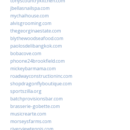
tonyscountrykitchen.com
jbellasnailspa.com
mychaihouse.com
alvisgrooming.com
thegeorginaestate.com
blythewoodseafood.com
paolosdelibangkok.com
bobacove.com
phoone24brookfield.com
mickeybarmama.com
roadwayconstructioninc.com
shopdragonflyboutique.com
sportszilla.org
batchprovisionsbar.com
brasserie-gobette.com
musicrearte.com
morseysfarms.com
riverviewtennis.com