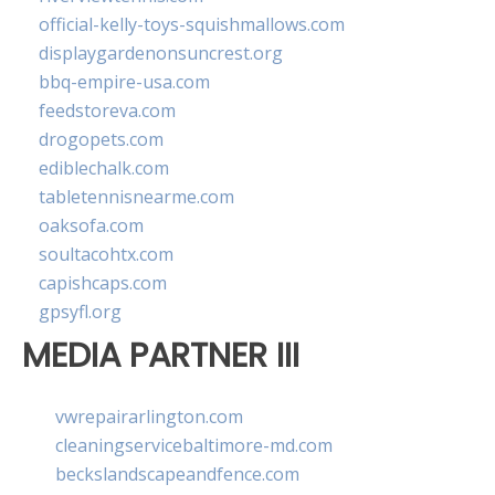
official-kelly-toys-squishmallows.com
displaygardenonsuncrest.org
bbq-empire-usa.com
feedstoreva.com
drogopets.com
ediblechalk.com
tabletennisnearme.com
oaksofa.com
soultacohtx.com
capishcaps.com
gpsyfl.org
MEDIA PARTNER III
vwrepairarlington.com
cleaningservicebaltimore-md.com
beckslandscapeandfence.com