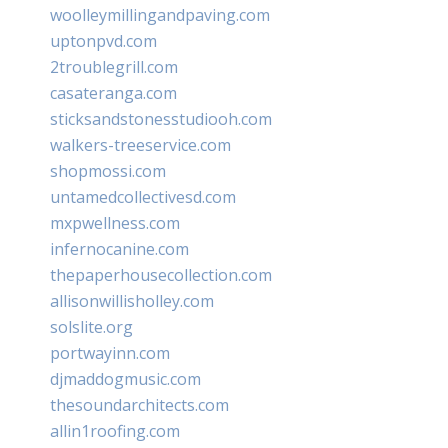
woolleymillingandpaving.com
uptonpvd.com
2troublegrill.com
casateranga.com
sticksandstonesstudiooh.com
walkers-treeservice.com
shopmossi.com
untamedcollectivesd.com
mxpwellness.com
infernocanine.com
thepaperhousecollection.com
allisonwillisholley.com
solslite.org
portwayinn.com
djmaddogmusic.com
thesoundarchitects.com
allin1roofing.com