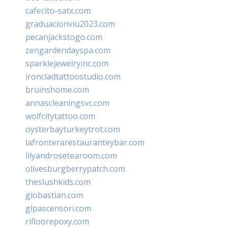
cafecito-satx.com
graduacionviu2023.com
pecanjackstogo.com
zengardendayspa.com
sparklejewelryinc.com
ironcladtattoostudio.com
bruinshome.com
annascleaningsvc.com
wolfcitytattoo.com
oysterbayturkeytrot.com
lafronterarestauranteybar.com
lilyandrosetearoom.com
olivesburgberrypatch.com
theslushkids.com
giobastian.com
glpascensori.com
rifloorepoxy.com