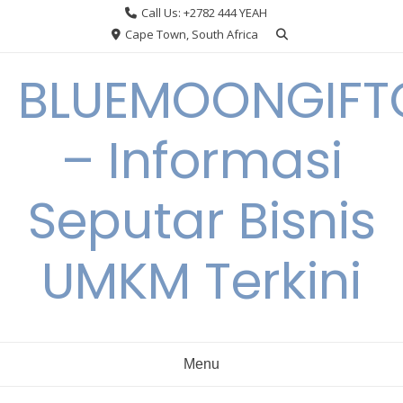
Skip
Call Us: +2782 444 YEAH
to
Cape Town, South Africa
content
BLUEMOONGIFT
– Informasi
Seputar Bisnis
UMKM Terkini
Menu