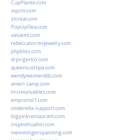
CupPlante.com
mpzin.com
stcreal.com
PopUpFlea.com
valueml.com
rebeccatorresjewelry.com
jmpbliss.com
drjorgerico.com
queensushipa.com
wendyweimerdds.com
ameri-camp.com
hrsreceivables.com
empconst1.com
cinderella-support.com
bigpinkrestaurant.com
inspirehuahin.com
memmingerspainting.com