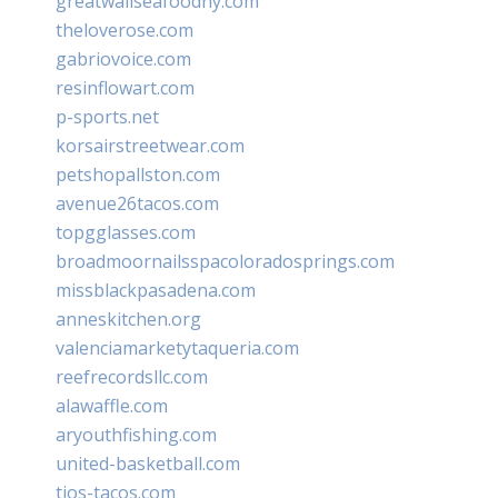
greatwallseafoodny.com
theloverose.com
gabriovoice.com
resinflowart.com
p-sports.net
korsairstreetwear.com
petshopallston.com
avenue26tacos.com
topgglasses.com
broadmoornailsspacoloradosprings.com
missblackpasadena.com
anneskitchen.org
valenciamarketytaqueria.com
reefrecordsllc.com
alawaffle.com
aryouthfishing.com
united-basketball.com
tios-tacos.com