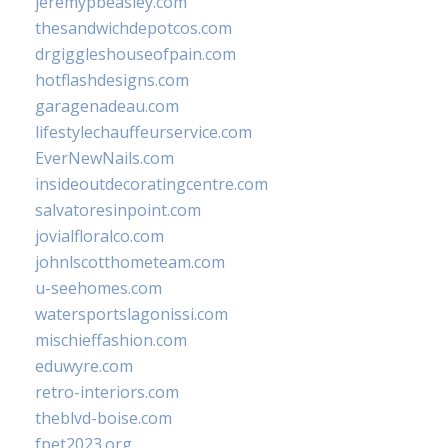
jeremypbeasley.com
thesandwichdepotcos.com
drgiggleshouseofpain.com
hotflashdesigns.com
garagenadeau.com
lifestylechauffeurservice.com
EverNewNails.com
insideoutdecoratingcentre.com
salvatoresinpoint.com
jovialfloralco.com
johnlscotthometeam.com
u-seehomes.com
watersportslagonissi.com
mischieffashion.com
eduwyre.com
retro-interiors.com
theblvd-boise.com
fpet2023.org