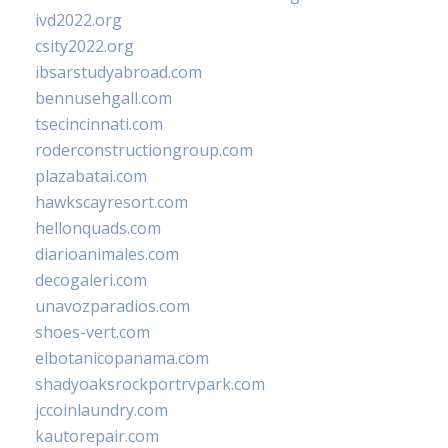
ivd2022.org
csity2022.org
ibsarstudyabroad.com
bennusehgall.com
tsecincinnati.com
roderconstructiongroup.com
plazabatai.com
hawkscayresort.com
hellonquads.com
diarioanimales.com
decogaleri.com
unavozparadios.com
shoes-vert.com
elbotanicopanama.com
shadyoaksrockportrvpark.com
jccoinlaundry.com
kautorepair.com