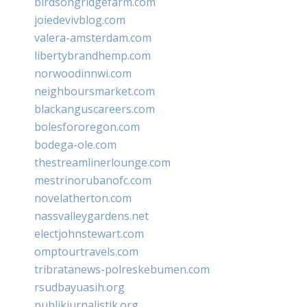
birdsongridgefarm.com
joiedevivblog.com
valera-amsterdam.com
libertybrandhemp.com
norwoodinnwi.com
neighboursmarket.com
blackanguscareers.com
bolesfororegon.com
bodega-ole.com
thestreamlinerlounge.com
mestrinorubanofc.com
novelatherton.com
nassvalleygardens.net
electjohnstewart.com
omptourtravels.com
tribratanews-polreskebumen.com
rsudbayuasih.org
publikjurnalistik.org