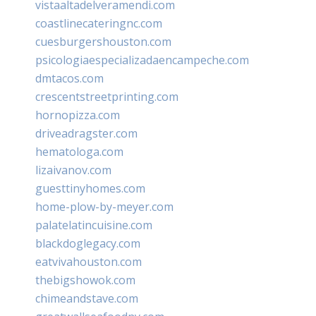
vistaaltadelveramendi.com
coastlinecateringnc.com
cuesburgershouston.com
psicologiaespecializadaencampeche.com
dmtacos.com
crescentstreetprinting.com
hornopizza.com
driveadragster.com
hematologa.com
lizaivanov.com
guesttinyhomes.com
home-plow-by-meyer.com
palatelatincuisine.com
blackdoglegacy.com
eatvivahouston.com
thebigshowok.com
chimeandstave.com