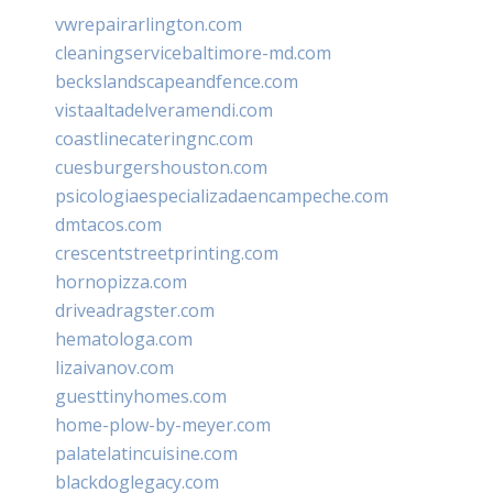
vwrepairarlington.com
cleaningservicebaltimore-md.com
beckslandscapeandfence.com
vistaaltadelveramendi.com
coastlinecateringnc.com
cuesburgershouston.com
psicologiaespecializadaencampeche.com
dmtacos.com
crescentstreetprinting.com
hornopizza.com
driveadragster.com
hematologa.com
lizaivanov.com
guesttinyhomes.com
home-plow-by-meyer.com
palatelatincuisine.com
blackdoglegacy.com