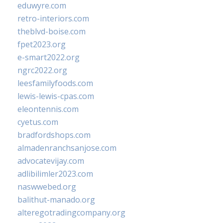
eduwyre.com
retro-interiors.com
theblvd-boise.com
fpet2023.org
e-smart2022.org
ngrc2022.org
leesfamilyfoods.com
lewis-lewis-cpas.com
eleontennis.com
cyetus.com
bradfordshops.com
almadenranchsanjose.com
advocatevijay.com
adlibilimler2023.com
naswwebed.org
balithut-manado.org
alteregotradingcompany.org