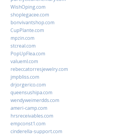
WishOping.com
shoplegacee.com
bonvivantshop.com
CupPlante.com
mpzin.com
stcreal.com
PopUpFlea.com
valueml.com
rebeccatorresjewelry.com
jmpbliss.com
drjorgerico.com
queensushipa.com
wendyweimerdds.com
ameri-camp.com
hrsreceivables.com
empconst1.com
cinderella-support.com