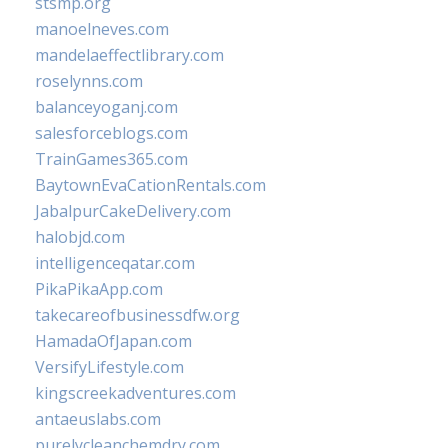
stsmp.org
manoelneves.com
mandelaeffectlibrary.com
roselynns.com
balanceyoganj.com
salesforceblogs.com
TrainGames365.com
BaytownEvaCationRentals.com
JabalpurCakeDelivery.com
halobjd.com
intelligenceqatar.com
PikaPikaApp.com
takecareofbusinessdfw.org
HamadaOfJapan.com
VersifyLifestyle.com
kingscreekadventures.com
antaeuslabs.com
purelycleanchemdry.com