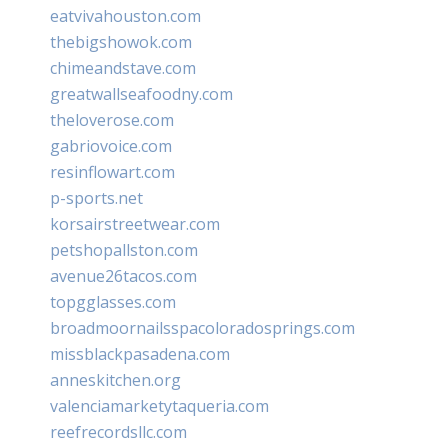
eatvivahouston.com
thebigshowok.com
chimeandstave.com
greatwallseafoodny.com
theloverose.com
gabriovoice.com
resinflowart.com
p-sports.net
korsairstreetwear.com
petshopallston.com
avenue26tacos.com
topgglasses.com
broadmoornailsspacoloradosprings.com
missblackpasadena.com
anneskitchen.org
valenciamarketytaqueria.com
reefrecordsllc.com