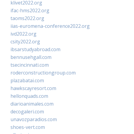
klivet2022.org
ifac-hms2022.org
taoms2022.org
iias-euromena-conference2022.org
ivd2022.org
csity2022.org
ibsarstudyabroad.com
bennusehgall.com
tsecincinnati.com
roderconstructiongroup.com
plazabatai.com
hawkscayresort.com
hellonquads.com
diarioanimales.com
decogaleri.com
unavozparadios.com
shoes-vert.com