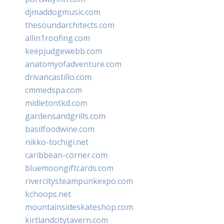
djmaddogmusic.com
thesoundarchitects.com
allin1roofing.com
keepjudgewebb.com
anatomyofadventure.com
drivancastillo.com
cmmedspa.com
midletontkd.com
gardensandgrills.com
basilfoodwine.com
nikko-tochigi.net
caribbean-corner.com
bluemoongiftcards.com
rivercitysteampunkexpo.com
kchoops.net
mountainsideskateshop.com
kirtlandcitytavern.com