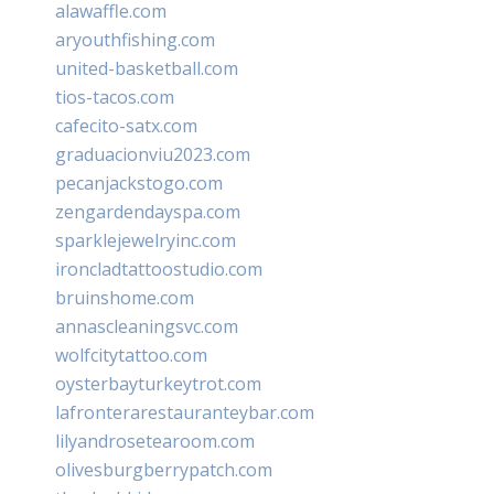
alawaffle.com
aryouthfishing.com
united-basketball.com
tios-tacos.com
cafecito-satx.com
graduacionviu2023.com
pecanjackstogo.com
zengardendayspa.com
sparklejewelryinc.com
ironcladtattoostudio.com
bruinshome.com
annascleaningsvc.com
wolfcitytattoo.com
oysterbayturkeytrot.com
lafronterarestauranteybar.com
lilyandrosetearoom.com
olivesburgberrypatch.com