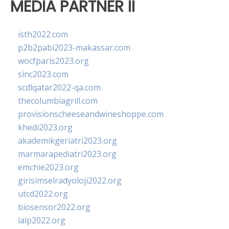
MEDIA PARTNER II
isth2022.com
p2b2pabi2023-makassar.com
wocfparis2023.org
sinc2023.com
scdlqatar2022-qa.com
thecolumbiagrill.com
provisionscheeseandwineshoppe.com
khedi2023.org
akademikgeriatri2023.org
marmarapediatri2023.org
emchie2023.org
girisimselradyoloji2022.org
utcd2022.org
biosensor2022.org
ialp2022.org