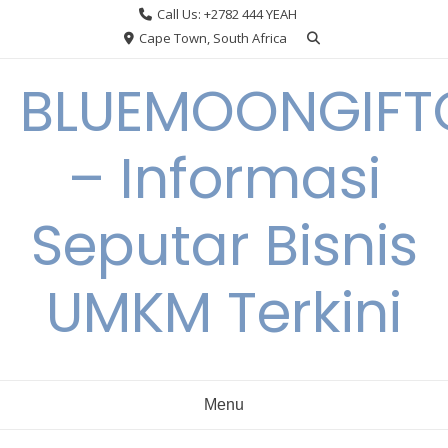
Skip
Call Us: +2782 444 YEAH
to
Cape Town, South Africa
content
BLUEMOONGIFT
– Informasi
Seputar Bisnis
UMKM Terkini
Menu