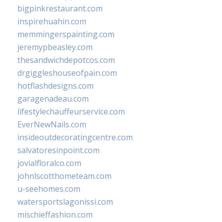
bigpinkrestaurant.com
inspirehuahin.com
memmingerspainting.com
jeremypbeasley.com
thesandwichdepotcos.com
drgiggleshouseofpain.com
hotflashdesigns.com
garagenadeau.com
lifestylechauffeurservice.com
EverNewNails.com
insideoutdecoratingcentre.com
salvatoresinpoint.com
jovialfloralco.com
johnlscotthometeam.com
u-seehomes.com
watersportslagonissi.com
mischieffashion.com