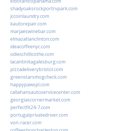
elbotanicopanama.com
shadyoaksrockportrvpark.com
jccoinlaundry.com
kautorepair.com
marjaeswinebar.com
elmazatlanclinton.com
ideacoffeenyc.com
odieschillicothe.com
lacantinitagalesburg.com
pizzadeliverybristol.com
greenstarsmogcheck.com
happypawspl.com
callahansautoservicecenter.com
georgiascornermarket.com
perfectfit24-7.com
portugalprivatedriver.com
von-racer.com
coffeeshopcharleston.com