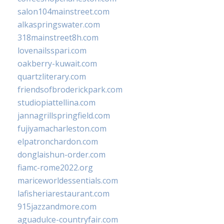
salon104mainstreet.com
alkaspringswater.com
318mainstreet8h.com
lovenailsspari.com
oakberry-kuwait.com
quartzliterary.com
friendsofbroderickpark.com
studiopiattellina.com
jannagrillspringfield.com
fujiyamacharleston.com
elpatronchardon.com
donglaishun-order.com
fiamc-rome2022.org
mariceworldessentials.com
lafisheriarestaurant.com
915jazzandmore.com
aguadulce-countryfair.com