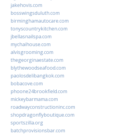
jakehovis.com
bosswingsduluth.com
birminghamautocare.com
tonyscountrykitchen.com
jbellasnailspa.com
mychaihouse.com
alvisgrooming.com
thegeorginaestate.com
blythewoodseafood.com
paolosdelibangkok.com
bobacove.com
phoone24brookfield.com
mickeybarmama.com
roadwayconstructioninc.com
shopdragonflyboutique.com
sportszilla.org
batchprovisionsbar.com