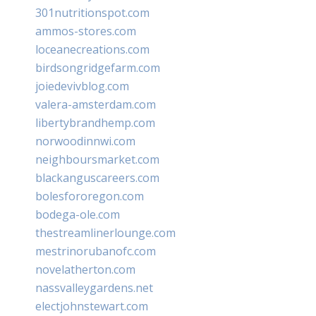
301nutritionspot.com
ammos-stores.com
loceanecreations.com
birdsongridgefarm.com
joiedevivblog.com
valera-amsterdam.com
libertybrandhemp.com
norwoodinnwi.com
neighboursmarket.com
blackanguscareers.com
bolesfororegon.com
bodega-ole.com
thestreamlinerlounge.com
mestrinorubanofc.com
novelatherton.com
nassvalleygardens.net
electjohnstewart.com