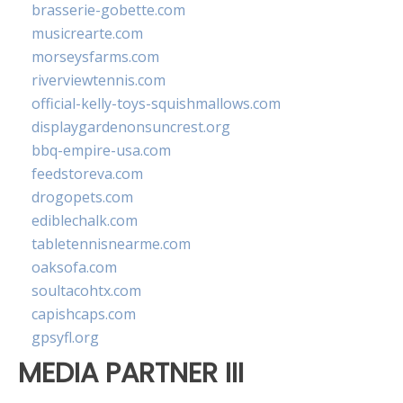
brasserie-gobette.com
musicrearte.com
morseysfarms.com
riverviewtennis.com
official-kelly-toys-squishmallows.com
displaygardenonsuncrest.org
bbq-empire-usa.com
feedstoreva.com
drogopets.com
ediblechalk.com
tabletennisnearme.com
oaksofa.com
soultacohtx.com
capishcaps.com
gpsyfl.org
MEDIA PARTNER III