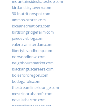
mountainsideskateshop.com
kirtlandcitytavern.com
301nutritionspot.com
ammos-stores.com
loceanecreations.com
birdsongridgefarm.com
joiedevivblog.com
valera-amsterdam.com
libertybrandhemp.com
norwoodinnwi.com
neighboursmarket.com
blackanguscareers.com
bolesfororegon.com
bodega-ole.com
thestreamlinerlounge.com
mestrinorubanofc.com
novelatherton.com
nassvalleygardens.net