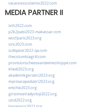
vacancesscolaires2022.com
MEDIA PARTNER II
isth2022.com
p2b2pabi2023-makassar.com
wocfparis2023.org
sinc2023.com
scdlqatar2022-qa.com
thecolumbiagrill.com
provisionscheeseandwineshoppe.com
khedi2023.org
akademikgeriatri2023.org
marmarapediatri2023.org
emchie2023.org
girisimselradyoloji2022.org
utcd2022.org
biosensor2022.org