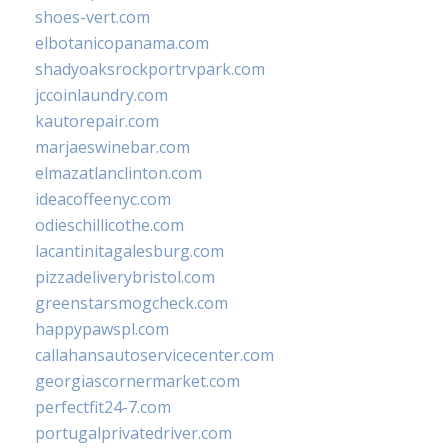
shoes-vert.com
elbotanicopanama.com
shadyoaksrockportrvpark.com
jccoinlaundry.com
kautorepair.com
marjaeswinebar.com
elmazatlanclinton.com
ideacoffeenyc.com
odieschillicothe.com
lacantinitagalesburg.com
pizzadeliverybristol.com
greenstarsmogcheck.com
happypawspl.com
callahansautoservicecenter.com
georgiascornermarket.com
perfectfit24-7.com
portugalprivatedriver.com