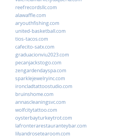
reefrecordsllc.com
alawaffle.com
aryouthfishing.com
united-basketball.com
tios-tacos.com
cafecito-satx.com
graduacionviu2023.com
pecanjackstogo.com
zengardendayspa.com
sparklejewelryinc.com
ironcladtattoostudio.com
bruinshome.com
annascleaningsvc.com
wolfcitytattoo.com
oysterbayturkeytrot.com
lafronterarestauranteybar.com
lilyandrosetearoom.com