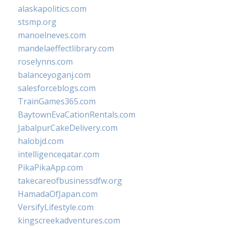
alaskapolitics.com
stsmp.org
manoelneves.com
mandelaeffectlibrary.com
roselynns.com
balanceyoganj.com
salesforceblogs.com
TrainGames365.com
BaytownEvaCationRentals.com
JabalpurCakeDelivery.com
halobjd.com
intelligenceqatar.com
PikaPikaApp.com
takecareofbusinessdfw.org
HamadaOfJapan.com
VersifyLifestyle.com
kingscreekadventures.com