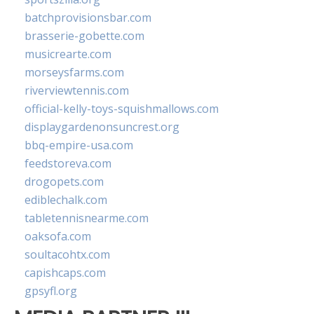
batchprovisionsbar.com
brasserie-gobette.com
musicrearte.com
morseysfarms.com
riverviewtennis.com
official-kelly-toys-squishmallows.com
displaygardenonsuncrest.org
bbq-empire-usa.com
feedstoreva.com
drogopets.com
ediblechalk.com
tabletennisnearme.com
oaksofa.com
soultacohtx.com
capishcaps.com
gpsyfl.org