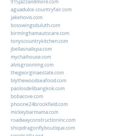
915jazzandmore.com
aguadulce-countryfair.com
jakehovis.com
bosswingsduluth.com
birminghamautocare.com
tonyscountrykitchen.com
jbellasnailspa.com
mychaihouse.com
alvisgrooming.com
thegeorginaestate.com
blythewoodseafood.com
paolosdelibangkok.com
bobacove.com
phoone24brookfield.com
mickeybarmama.com
roadwayconstructioninc.com
shopdragonflyboutique.com
sportszilla.org