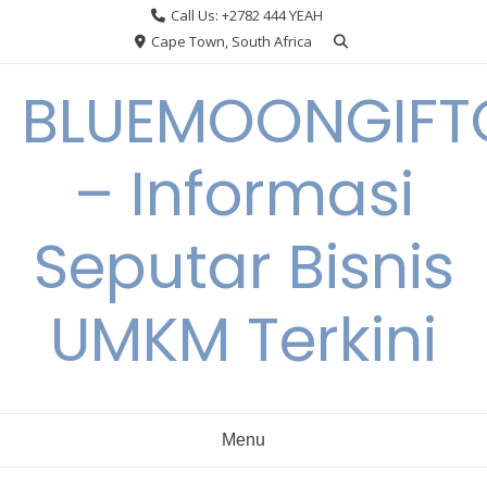
Skip
Call Us: +2782 444 YEAH
to
Cape Town, South Africa
content
BLUEMOONGIFT
– Informasi
Seputar Bisnis
UMKM Terkini
Menu