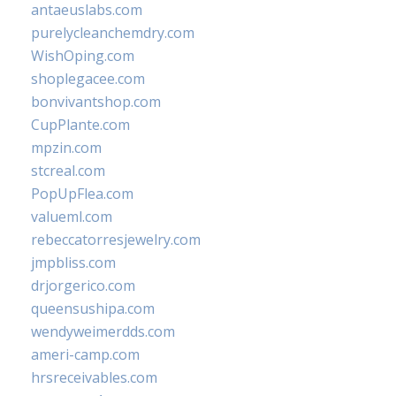
antaeuslabs.com
purelycleanchemdry.com
WishOping.com
shoplegacee.com
bonvivantshop.com
CupPlante.com
mpzin.com
stcreal.com
PopUpFlea.com
valueml.com
rebeccatorresjewelry.com
jmpbliss.com
drjorgerico.com
queensushipa.com
wendyweimerdds.com
ameri-camp.com
hrsreceivables.com