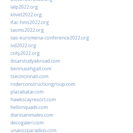
ialp2022.org
klivet2022.org
ifac-hms2022.org
taoms2022.org
iias-euromena-conference2022.org
ivd2022.org
csity2022.org
ibsarstudyabroad.com
bennusehgall.com
tsecincinnati.com
roderconstructiongroup.com
plazabatai.com
hawkscayresort.com
hellonquads.com
diarioanimales.com
decogaleri.com
unavozparadios.com