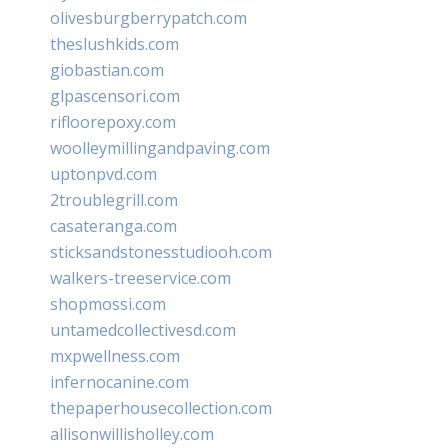
olivesburgberrypatch.com
theslushkids.com
giobastian.com
glpascensori.com
rifloorepoxy.com
woolleymillingandpaving.com
uptonpvd.com
2troublegrill.com
casateranga.com
sticksandstonesstudiooh.com
walkers-treeservice.com
shopmossi.com
untamedcollectivesd.com
mxpwellness.com
infernocanine.com
thepaperhousecollection.com
allisonwillisholley.com