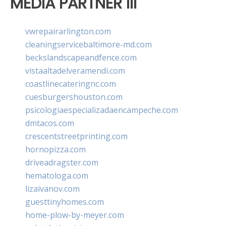
MEDIA PARTNER III
vwrepairarlington.com
cleaningservicebaltimore-md.com
beckslandscapeandfence.com
vistaaltadelveramendi.com
coastlinecateringnc.com
cuesburgershouston.com
psicologiaespecializadaencampeche.com
dmtacos.com
crescentstreetprinting.com
hornopizza.com
driveadragster.com
hematologa.com
lizaivanov.com
guesttinyhomes.com
home-plow-by-meyer.com