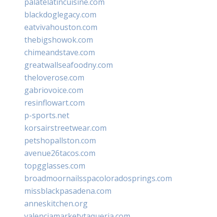
palatelatincuisine.com
blackdoglegacy.com
eatvivahouston.com
thebigshowok.com
chimeandstave.com
greatwallseafoodny.com
theloverose.com
gabriovoice.com
resinflowart.com
p-sports.net
korsairstreetwear.com
petshopallston.com
avenue26tacos.com
topgglasses.com
broadmoornailsspacoloradosprings.com
missblackpasadena.com
anneskitchen.org
valenciamarketytaqueria.com