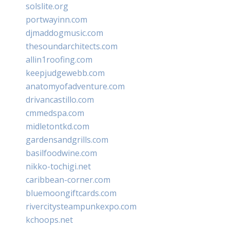
solslite.org
portwayinn.com
djmaddogmusic.com
thesoundarchitects.com
allin1roofing.com
keepjudgewebb.com
anatomyofadventure.com
drivancastillo.com
cmmedspa.com
midletontkd.com
gardensandgrills.com
basilfoodwine.com
nikko-tochigi.net
caribbean-corner.com
bluemoongiftcards.com
rivercitysteampunkexpo.com
kchoops.net