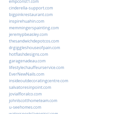
empconst1.com
cinderella-support.com
bigpinkrestaurant.com
inspirehuahin.com
memmingerspainting.com
jeremypbeasley.com
thesandwichdepotcos.com
drgiggleshouseofpain.com
hotflashdesigns.com
garagenadeau.com
lifestylechauffeurservice.com
EverNewNails.com
insideoutdecoratingcentre.com
salvatoresinpoint.com
jovialfloralco.com
johnlscotthometeam.com
u-seehomes.com
watersportslagonissi.com