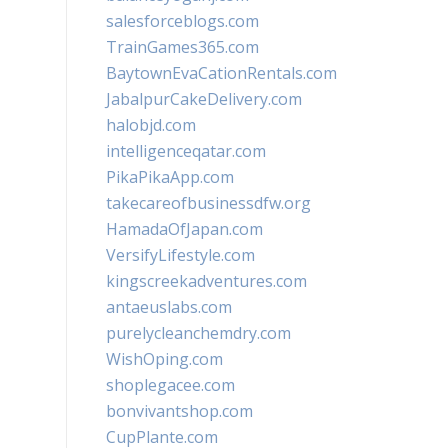
salesforceblogs.com
TrainGames365.com
BaytownEvaCationRentals.com
JabalpurCakeDelivery.com
halobjd.com
intelligenceqatar.com
PikaPikaApp.com
takecareofbusinessdfw.org
HamadaOfJapan.com
VersifyLifestyle.com
kingscreekadventures.com
antaeuslabs.com
purelycleanchemdry.com
WishOping.com
shoplegacee.com
bonvivantshop.com
CupPlante.com