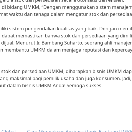
la stok dan persediaan secara otomatis dan efisien.
es di bidang UMKM, “Dengan menggunakan sistem manaje
mat waktu dan tenaga dalam mengatur stok dan persediaa
liki sistem pengendalian kualitas yang baik. Dengan memil
 dapat memastikan bahwa stok dan persediaan yang dimili
k dijual. Menurut Ir. Bambang Suharto, seorang ahli manaj
 akan membantu UMKM dalam menjaga reputasi dan keperca
a stok dan persediaan UMKM, diharapkan bisnis UMKM dap
g maksimal bagi pemilik usaha dan juga konsumen. Jadi,
ebut dalam bisnis UMKM Anda! Semoga sukses!
 Global
Cara Mengakses Berbagai Jenis Bantuan UMKM