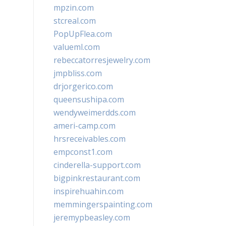
mpzin.com
stcreal.com
PopUpFlea.com
valueml.com
rebeccatorresjewelry.com
jmpbliss.com
drjorgerico.com
queensushipa.com
wendyweimerdds.com
ameri-camp.com
hrsreceivables.com
empconst1.com
cinderella-support.com
bigpinkrestaurant.com
inspirehuahin.com
memmingerspainting.com
jeremypbeasley.com