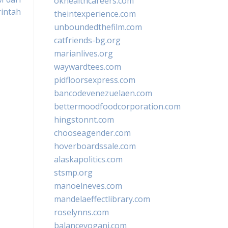
okhealthcareers.com
intah
theintexperience.com
unboundedthefilm.com
catfriends-bg.org
marianlives.org
waywardtees.com
pidfloorsexpress.com
bancodevenezuelaen.com
bettermoodfoodcorporation.com
hingstonnt.com
chooseagender.com
hoverboardssale.com
alaskapolitics.com
stsmp.org
manoelneves.com
mandelaeffectlibrary.com
roselynns.com
balanceyoganj.com