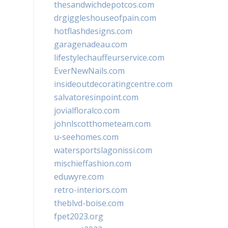
thesandwichdepotcos.com
drgiggleshouseofpain.com
hotflashdesigns.com
garagenadeau.com
lifestylechauffeurservice.com
EverNewNails.com
insideoutdecoratingcentre.com
salvatoresinpoint.com
jovialfloralco.com
johnlscotthometeam.com
u-seehomes.com
watersportslagonissi.com
mischieffashion.com
eduwyre.com
retro-interiors.com
theblvd-boise.com
fpet2023.org