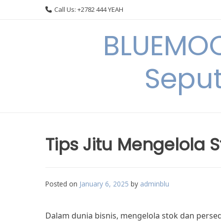
Skip
Call Us: +2782 444 YEAH
to
content
BLUEMOO
Seput
Tips Jitu Mengelola
Posted on
January 6, 2025
by
adminblu
Dalam dunia bisnis, mengelola stok dan perse