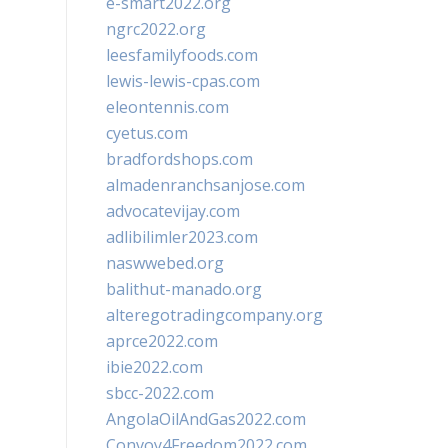
e-smart2022.org
ngrc2022.org
leesfamilyfoods.com
lewis-lewis-cpas.com
eleontennis.com
cyetus.com
bradfordshops.com
almadenranchsanjose.com
advocatevijay.com
adlibilimler2023.com
naswwebed.org
balithut-manado.org
alteregotradingcompany.org
aprce2022.com
ibie2022.com
sbcc-2022.com
AngolaOilAndGas2022.com
Convoy4Freedom2022.com