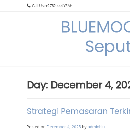
Skip
Call Us: +2782 444 YEAH
to
content
BLUEMOO
Seput
Day:
December 4, 20
Strategi Pemasaran Terki
Posted on
December 4, 2025
by
adminblu