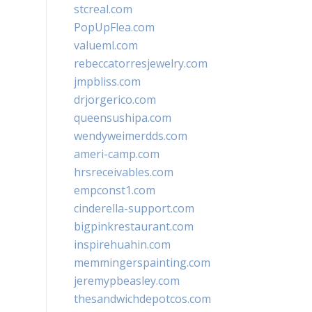
stcreal.com
PopUpFlea.com
valueml.com
rebeccatorresjewelry.com
jmpbliss.com
drjorgerico.com
queensushipa.com
wendyweimerdds.com
ameri-camp.com
hrsreceivables.com
empconst1.com
cinderella-support.com
bigpinkrestaurant.com
inspirehuahin.com
memmingerspainting.com
jeremypbeasley.com
thesandwichdepotcos.com