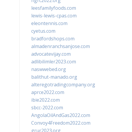
ngrc2022.org
leesfamilyfoods.com
lewis-lewis-cpas.com
eleontennis.com
cyetus.com
bradfordshops.com
almadenranchsanjose.com
advocatevijay.com
adlibilimler2023.com
naswwebed.org
balithut-manado.org
alteregotradingcompany.org
aprce2022.com
ibie2022.com
sbcc-2022.com
AngolaOilAndGas2022.com
Convoy4Freedom2022.com
grur2023.org