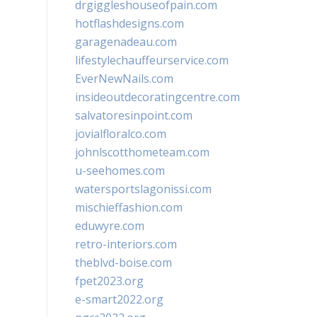
drgiggleshouseofpain.com
hotflashdesigns.com
garagenadeau.com
lifestylechauffeurservice.com
EverNewNails.com
insideoutdecoratingcentre.com
salvatoresinpoint.com
jovialfloralco.com
johnlscotthometeam.com
u-seehomes.com
watersportslagonissi.com
mischieffashion.com
eduwyre.com
retro-interiors.com
theblvd-boise.com
fpet2023.org
e-smart2022.org