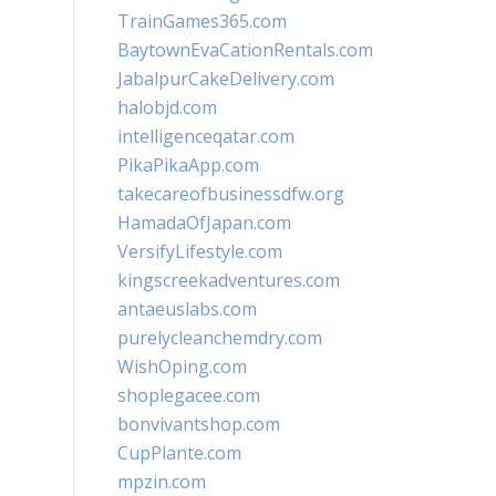
TrainGames365.com
BaytownEvaCationRentals.com
JabalpurCakeDelivery.com
halobjd.com
intelligenceqatar.com
PikaPikaApp.com
takecareofbusinessdfw.org
HamadaOfJapan.com
VersifyLifestyle.com
kingscreekadventures.com
antaeuslabs.com
purelycleanchemdry.com
WishOping.com
shoplegacee.com
bonvivantshop.com
CupPlante.com
mpzin.com