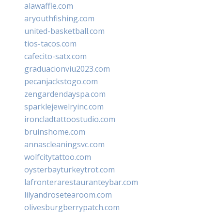
alawaffle.com
aryouthfishing.com
united-basketball.com
tios-tacos.com
cafecito-satx.com
graduacionviu2023.com
pecanjackstogo.com
zengardendayspa.com
sparklejewelryinc.com
ironcladtattoostudio.com
bruinshome.com
annascleaningsvc.com
wolfcitytattoo.com
oysterbayturkeytrot.com
lafronterarestauranteybar.com
lilyandrosetearoom.com
olivesburgberrypatch.com