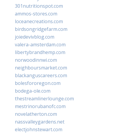
301nutritionspot.com
ammos-stores.com
loceanecreations.com
birdsongridgefarm.com
joiedevivblog.com
valera-amsterdam.com
libertybrandhemp.com
norwoodinnwi.com
neighboursmarket.com
blackanguscareers.com
bolesfororegon.com
bodega-ole.com
thestreamlinerlounge.com
mestrinorubanofc.com
novelatherton.com
nassvalleygardens.net
electjohnstewart.com