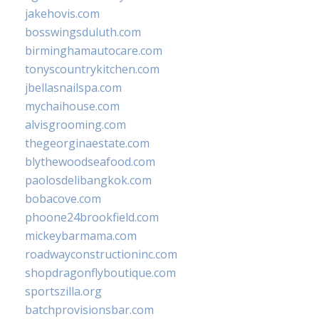
jakehovis.com
bosswingsduluth.com
birminghamautocare.com
tonyscountrykitchen.com
jbellasnailspa.com
mychaihouse.com
alvisgrooming.com
thegeorginaestate.com
blythewoodseafood.com
paolosdelibangkok.com
bobacove.com
phoone24brookfield.com
mickeybarmama.com
roadwayconstructioninc.com
shopdragonflyboutique.com
sportszilla.org
batchprovisionsbar.com