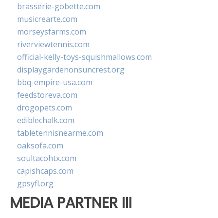
brasserie-gobette.com
musicrearte.com
morseysfarms.com
riverviewtennis.com
official-kelly-toys-squishmallows.com
displaygardenonsuncrest.org
bbq-empire-usa.com
feedstoreva.com
drogopets.com
ediblechalk.com
tabletennisnearme.com
oaksofa.com
soultacohtx.com
capishcaps.com
gpsyfl.org
MEDIA PARTNER III