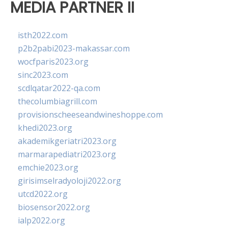
MEDIA PARTNER II
isth2022.com
p2b2pabi2023-makassar.com
wocfparis2023.org
sinc2023.com
scdlqatar2022-qa.com
thecolumbiagrill.com
provisionscheeseandwineshoppe.com
khedi2023.org
akademikgeriatri2023.org
marmarapediatri2023.org
emchie2023.org
girisimselradyoloji2022.org
utcd2022.org
biosensor2022.org
ialp2022.org