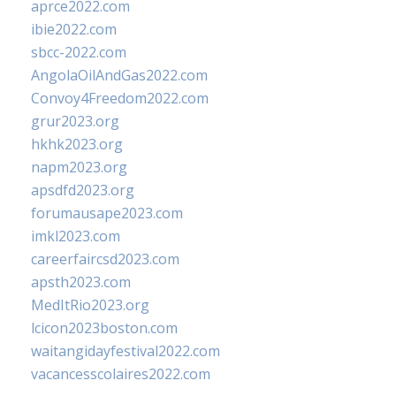
aprce2022.com
ibie2022.com
sbcc-2022.com
AngolaOilAndGas2022.com
Convoy4Freedom2022.com
grur2023.org
hkhk2023.org
napm2023.org
apsdfd2023.org
forumausape2023.com
imkl2023.com
careerfaircsd2023.com
apsth2023.com
MedItRio2023.org
lcicon2023boston.com
waitangidayfestival2022.com
vacancesscolaires2022.com