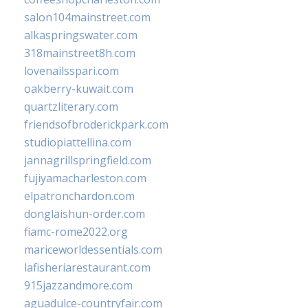
salon104mainstreet.com
alkaspringswater.com
318mainstreet8h.com
lovenailsspari.com
oakberry-kuwait.com
quartzliterary.com
friendsofbroderickpark.com
studiopiattellina.com
jannagrillspringfield.com
fujiyamacharleston.com
elpatronchardon.com
donglaishun-order.com
fiamc-rome2022.org
mariceworldessentials.com
lafisheriarestaurant.com
915jazzandmore.com
aguadulce-countryfair.com