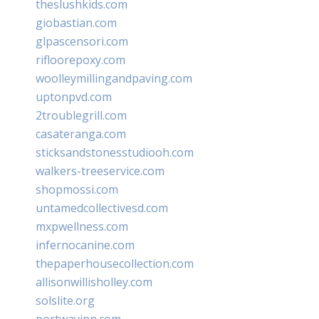
theslushkids.com
giobastian.com
glpascensori.com
rifloorepoxy.com
woolleymillingandpaving.com
uptonpvd.com
2troublegrill.com
casateranga.com
sticksandstonesstudiooh.com
walkers-treeservice.com
shopmossi.com
untamedcollectivesd.com
mxpwellness.com
infernocanine.com
thepaperhousecollection.com
allisonwillisholley.com
solslite.org
portwayinn.com