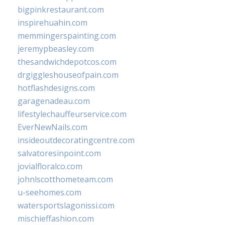
bigpinkrestaurant.com
inspirehuahin.com
memmingerspainting.com
jeremypbeasley.com
thesandwichdepotcos.com
drgiggleshouseofpain.com
hotflashdesigns.com
garagenadeau.com
lifestylechauffeurservice.com
EverNewNails.com
insideoutdecoratingcentre.com
salvatoresinpoint.com
jovialfloralco.com
johnlscotthometeam.com
u-seehomes.com
watersportslagonissi.com
mischieffashion.com