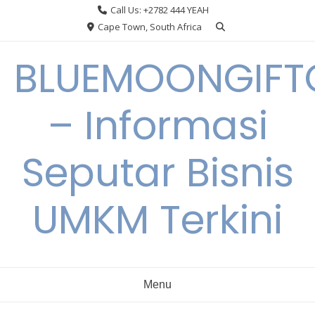
Skip
Call Us: +2782 444 YEAH
to
Cape Town, South Africa
content
BLUEMOONGIFT
– Informasi
Seputar Bisnis
UMKM Terkini
Menu