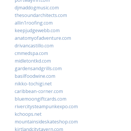
djmaddogmusic.com
thesoundarchitects.com
allin1roofing.com
keepjudgewebb.com
anatomyofadventure.com
drivancastillo.com
cmmedspa.com
midletontkd.com
gardensandgrills.com
basilfoodwine.com
nikko-tochigi.net
caribbean-corner.com
bluemoongiftcards.com
rivercitysteampunkexpo.com
kchoops.net
mountainsideskateshop.com
kirtlandcitytavern.com