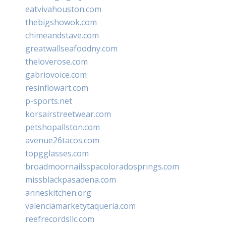
eatvivahouston.com
thebigshowok.com
chimeandstave.com
greatwallseafoodny.com
theloverose.com
gabriovoice.com
resinflowart.com
p-sports.net
korsairstreetwear.com
petshopallston.com
avenue26tacos.com
topgglasses.com
broadmoornailsspacoloradosprings.com
missblackpasadena.com
anneskitchen.org
valenciamarketytaqueria.com
reefrecordsllc.com