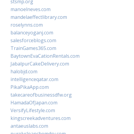
stsmp.org
manoelneves.com
mandelaeffectlibrary.com
roselynns.com
balanceyoganj.com
salesforceblogs.com
TrainGames365.com
BaytownEvaCationRentals.com
JabalpurCakeDelivery.com
halobjd.com
intelligenceqatar.com
PikaPikaApp.com
takecareofbusinessdfw.org
HamadaOfJapan.com
VersifyLifestyle.com
kingscreekadventures.com
antaeuslabs.com
purelycleanchemdry.com