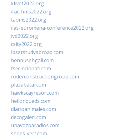
klivet2022.org
ifac-hms2022.org
taoms2022.org
iias-euromena-conference2022.org
ivd2022.org
csity2022.org
ibsarstudyabroad.com
bennusehgall.com
tsecincinnati.com
roderconstructiongroup.com
plazabatai.com
hawkscayresort.com
hellonquads.com
diarioanimales.com
decogaleri.com
unavozparadios.com
shoes-vert.com