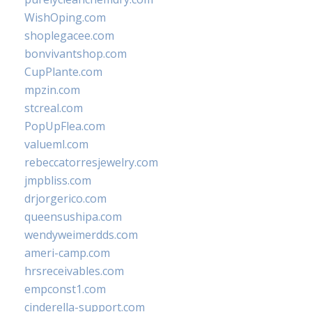
WishOping.com
shoplegacee.com
bonvivantshop.com
CupPlante.com
mpzin.com
stcreal.com
PopUpFlea.com
valueml.com
rebeccatorresjewelry.com
jmpbliss.com
drjorgerico.com
queensushipa.com
wendyweimerdds.com
ameri-camp.com
hrsreceivables.com
empconst1.com
cinderella-support.com