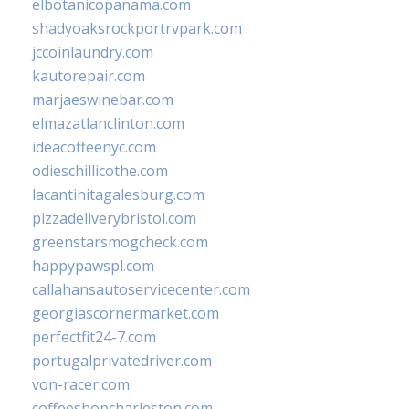
elbotanicopanama.com
shadyoaksrockportrvpark.com
jccoinlaundry.com
kautorepair.com
marjaeswinebar.com
elmazatlanclinton.com
ideacoffeenyc.com
odieschillicothe.com
lacantinitagalesburg.com
pizzadeliverybristol.com
greenstarsmogcheck.com
happypawspl.com
callahansautoservicecenter.com
georgiascornermarket.com
perfectfit24-7.com
portugalprivatedriver.com
von-racer.com
coffeeshopcharleston.com