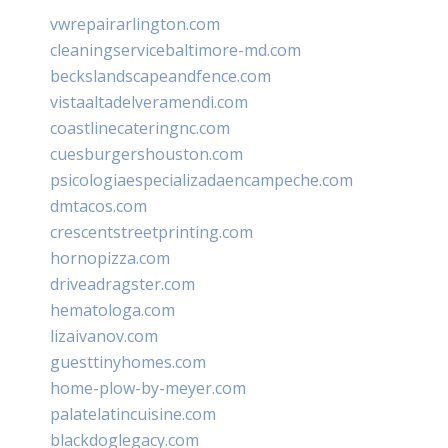
vwrepairarlington.com
cleaningservicebaltimore-md.com
beckslandscapeandfence.com
vistaaltadelveramendi.com
coastlinecateringnc.com
cuesburgershouston.com
psicologiaespecializadaencampeche.com
dmtacos.com
crescentstreetprinting.com
hornopizza.com
driveadragster.com
hematologa.com
lizaivanov.com
guesttinyhomes.com
home-plow-by-meyer.com
palatelatincuisine.com
blackdoglegacy.com