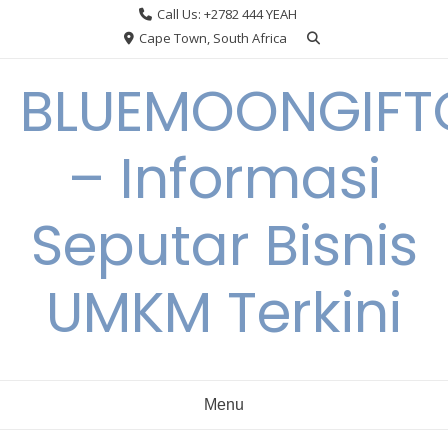
Skip
Call Us: +2782 444 YEAH
to
Cape Town, South Africa
content
BLUEMOONGIFT
– Informasi
Seputar Bisnis
UMKM Terkini
Menu