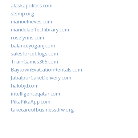
alaskapolitics.com
stsmp.org
manoelneves.com
mandelaeffectlibrary.com
roselynns.com
balanceyoganj.com
salesforceblogs.com
TrainGames365.com
BaytownEvaCationRentals.com
JabalpurCakeDelivery.com
halobjd.com
intelligenceqatar.com
PikaPikaApp.com
takecareofbusinessdfw.org