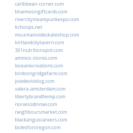
caribbean-corner.com
bluemoongiftcards.com
rivercitysteampunkexpo.com
kchoops.net
mountainsideskateshop.com
kirtlandcitytavern.com
301nutritionspot.com
ammos-stores.com
loceanecreations.com
birdsongridgefarm.com
joiedevivblog.com
valera-amsterdam.com
libertybrandhemp.com
norwoodinnwi.com
neighboursmarket.com
blackanguscareers.com
bolesfororegon.com