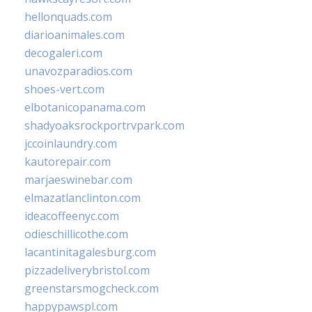
hellonquads.com
diarioanimales.com
decogaleri.com
unavozparadios.com
shoes-vert.com
elbotanicopanama.com
shadyoaksrockportrvpark.com
jccoinlaundry.com
kautorepair.com
marjaeswinebar.com
elmazatlanclinton.com
ideacoffeenyc.com
odieschillicothe.com
lacantinitagalesburg.com
pizzadeliverybristol.com
greenstarsmogcheck.com
happypawspl.com