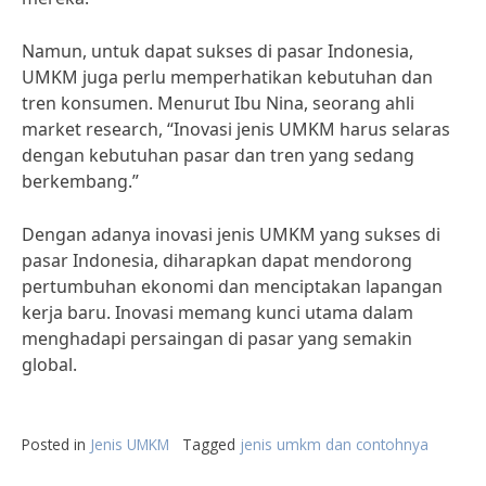
Namun, untuk dapat sukses di pasar Indonesia,
UMKM juga perlu memperhatikan kebutuhan dan
tren konsumen. Menurut Ibu Nina, seorang ahli
market research, “Inovasi jenis UMKM harus selaras
dengan kebutuhan pasar dan tren yang sedang
berkembang.”
Dengan adanya inovasi jenis UMKM yang sukses di
pasar Indonesia, diharapkan dapat mendorong
pertumbuhan ekonomi dan menciptakan lapangan
kerja baru. Inovasi memang kunci utama dalam
menghadapi persaingan di pasar yang semakin
global.
Posted in
Jenis UMKM
Tagged
jenis umkm dan contohnya