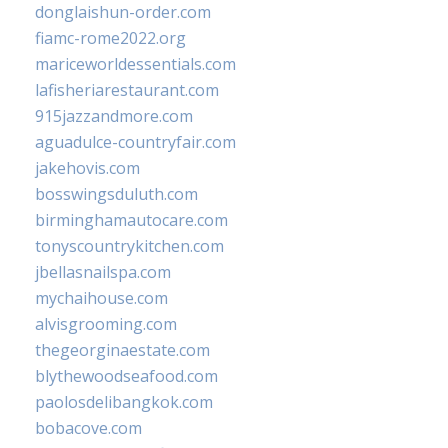
donglaishun-order.com
fiamc-rome2022.org
mariceworldessentials.com
lafisheriarestaurant.com
915jazzandmore.com
aguadulce-countryfair.com
jakehovis.com
bosswingsduluth.com
birminghamautocare.com
tonyscountrykitchen.com
jbellasnailspa.com
mychaihouse.com
alvisgrooming.com
thegeorginaestate.com
blythewoodseafood.com
paolosdelibangkok.com
bobacove.com