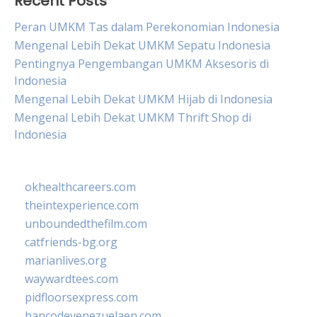
Recent Posts
Peran UMKM Tas dalam Perekonomian Indonesia
Mengenal Lebih Dekat UMKM Sepatu Indonesia
Pentingnya Pengembangan UMKM Aksesoris di
Indonesia
Mengenal Lebih Dekat UMKM Hijab di Indonesia
Mengenal Lebih Dekat UMKM Thrift Shop di
Indonesia
okhealthcareers.com
theintexperience.com
unboundedthefilm.com
catfriends-bg.org
marianlives.org
waywardtees.com
pidfloorsexpress.com
bancodevenezuelaen.com