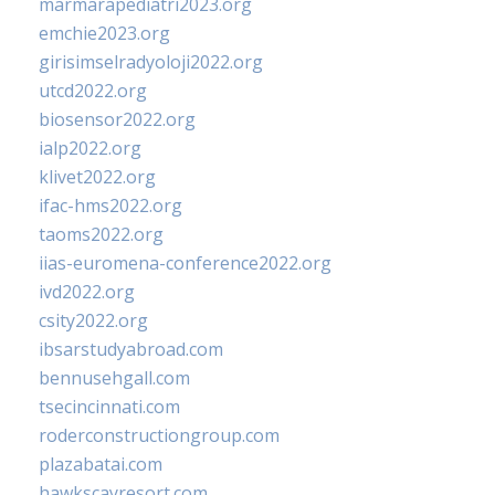
marmarapediatri2023.org
emchie2023.org
girisimselradyoloji2022.org
utcd2022.org
biosensor2022.org
ialp2022.org
klivet2022.org
ifac-hms2022.org
taoms2022.org
iias-euromena-conference2022.org
ivd2022.org
csity2022.org
ibsarstudyabroad.com
bennusehgall.com
tsecincinnati.com
roderconstructiongroup.com
plazabatai.com
hawkscayresort.com