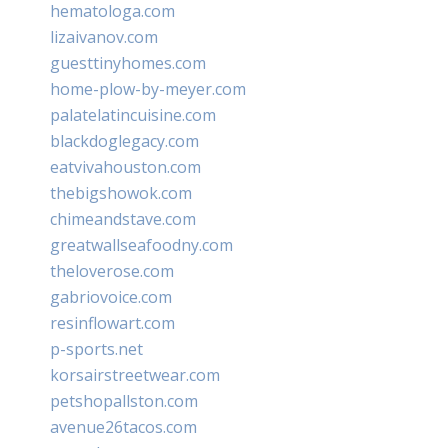
hematologa.com
lizaivanov.com
guesttinyhomes.com
home-plow-by-meyer.com
palatelatincuisine.com
blackdoglegacy.com
eatvivahouston.com
thebigshowok.com
chimeandstave.com
greatwallseafoodny.com
theloverose.com
gabriovoice.com
resinflowart.com
p-sports.net
korsairstreetwear.com
petshopallston.com
avenue26tacos.com