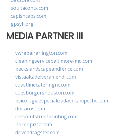
oaksofa.com
soultacohtx.com
capishcaps.com
gpsyfl.org
MEDIA PARTNER III
vwrepairarlington.com
cleaningservicebaltimore-md.com
beckslandscapeandfence.com
vistaaltadelveramendi.com
coastlinecateringnc.com
cuesburgershouston.com
psicologiaespecializadaencampeche.com
dmtacos.com
crescentstreetprinting.com
hornopizza.com
driveadragster.com