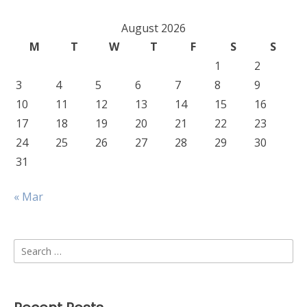
August 2026
M
T
W
T
F
S
S
1
2
3
4
5
6
7
8
9
10
11
12
13
14
15
16
17
18
19
20
21
22
23
24
25
26
27
28
29
30
31
« Mar
Search
for: