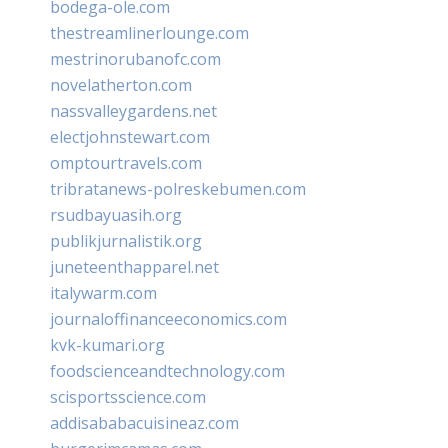
bodega-ole.com
thestreamlinerlounge.com
mestrinorubanofc.com
novelatherton.com
nassvalleygardens.net
electjohnstewart.com
omptourtravels.com
tribratanews-polreskebumen.com
rsudbayuasih.org
publikjurnalistik.org
juneteenthapparel.net
italywarm.com
journaloffinanceeconomics.com
kvk-kumari.org
foodscienceandtechnology.com
scisportsscience.com
addisababacuisineaz.com