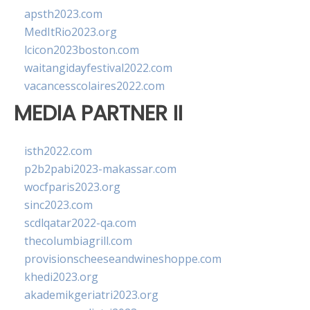
apsth2023.com
MedItRio2023.org
lcicon2023boston.com
waitangidayfestival2022.com
vacancesscolaires2022.com
MEDIA PARTNER II
isth2022.com
p2b2pabi2023-makassar.com
wocfparis2023.org
sinc2023.com
scdlqatar2022-qa.com
thecolumbiagrill.com
provisionscheeseandwineshoppe.com
khedi2023.org
akademikgeriatri2023.org