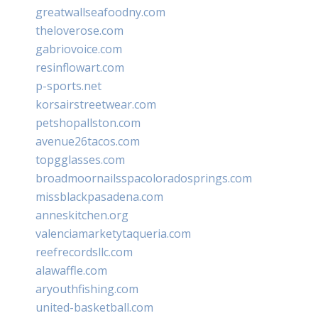
greatwallseafoodny.com
theloverose.com
gabriovoice.com
resinflowart.com
p-sports.net
korsairstreetwear.com
petshopallston.com
avenue26tacos.com
topgglasses.com
broadmoornailsspacoloradosprings.com
missblackpasadena.com
anneskitchen.org
valenciamarketytaqueria.com
reefrecordsllc.com
alawaffle.com
aryouthfishing.com
united-basketball.com