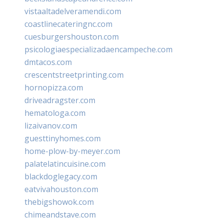
vistaaltadelveramendi.com
coastlinecateringnc.com
cuesburgershouston.com
psicologiaespecializadaencampeche.com
dmtacos.com
crescentstreetprinting.com
hornopizza.com
driveadragster.com
hematologa.com
lizaivanov.com
guesttinyhomes.com
home-plow-by-meyer.com
palatelatincuisine.com
blackdoglegacy.com
eatvivahouston.com
thebigshowok.com
chimeandstave.com