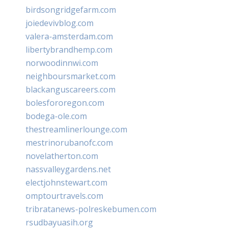
birdsongridgefarm.com
joiedevivblog.com
valera-amsterdam.com
libertybrandhemp.com
norwoodinnwi.com
neighboursmarket.com
blackanguscareers.com
bolesfororegon.com
bodega-ole.com
thestreamlinerlounge.com
mestrinorubanofc.com
novelatherton.com
nassvalleygardens.net
electjohnstewart.com
omptourtravels.com
tribratanews-polreskebumen.com
rsudbayuasih.org