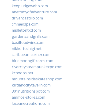
keepjudgewebb.com
anatomyofadventure.com
drivancastillo.com
cmmedspa.com
midletontkd.com
gardensandgrills.com
basilfoodwine.com
nikko-tochigi.net
caribbean-corner.com
bluemoongiftcards.com
rivercitysteampunkexpo.com
kchoops.net
mountainsideskateshop.com
kirtlandcitytavern.com
301nutritionspot.com
ammos-stores.com
loceanecreations.com