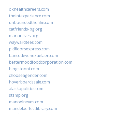
okhealthcareers.com
theintexperience.com
unboundedthefilm.com
catfriends-bg.org
marianlives.org
waywardtees.com
pidfloorsexpress.com
bancodevenezuelaen.com
bettermoodfoodcorporation.com
hingstonnt.com
chooseagender.com
hoverboardssale.com
alaskapolitics.com
stsmp.org
manoelneves.com
mandelaeffectlibrary.com