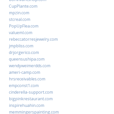
CupPlante.com
mpzin.com
stcreal.com
PopUpFlea.com
valueml.com
rebeccatorresjewelry.com
jmpbliss.com
drjorgerico.com
queensushipa.com
wendyweimerdds.com
ameri-camp.com
hrsreceivables.com
empconst1.com
cinderella-support.com
bigpinkrestaurant.com
inspirehuahin.com
memmingerspainting.com