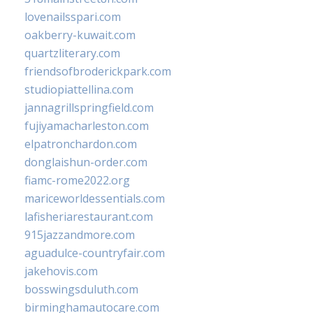
lovenailsspari.com
oakberry-kuwait.com
quartzliterary.com
friendsofbroderickpark.com
studiopiattellina.com
jannagrillspringfield.com
fujiyamacharleston.com
elpatronchardon.com
donglaishun-order.com
fiamc-rome2022.org
mariceworldessentials.com
lafisheriarestaurant.com
915jazzandmore.com
aguadulce-countryfair.com
jakehovis.com
bosswingsduluth.com
birminghamautocare.com