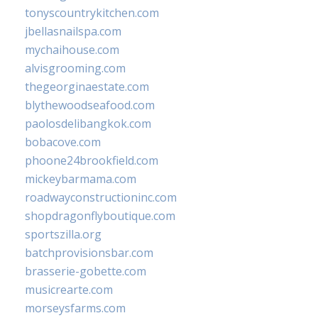
tonyscountrykitchen.com
jbellasnailspa.com
mychaihouse.com
alvisgrooming.com
thegeorginaestate.com
blythewoodseafood.com
paolosdelibangkok.com
bobacove.com
phoone24brookfield.com
mickeybarmama.com
roadwayconstructioninc.com
shopdragonflyboutique.com
sportszilla.org
batchprovisionsbar.com
brasserie-gobette.com
musicrearte.com
morseysfarms.com