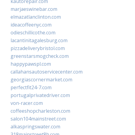
kautorepair.com
marjaeswinebar.com
elmazatlanclinton.com
ideacoffeenyc.com
odieschillicothe.com
lacantinitagalesburg.com
pizzadeliverybristol.com
greenstarsmogcheck.com
happypawspl.com
callahansautoservicecenter.com
georgiascornermarket.com
perfectfit24-7.com
portugalprivatedriver.com
von-racer.com
coffeeshopcharleston.com
salon104mainstreet.com
alkaspringswater.com
318mainstreet8h.com