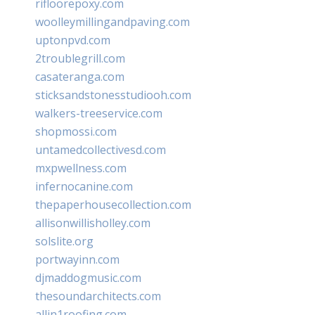
rifloorepoxy.com
woolleymillingandpaving.com
uptonpvd.com
2troublegrill.com
casateranga.com
sticksandstonesstudiooh.com
walkers-treeservice.com
shopmossi.com
untamedcollectivesd.com
mxpwellness.com
infernocanine.com
thepaperhousecollection.com
allisonwillisholley.com
solslite.org
portwayinn.com
djmaddogmusic.com
thesoundarchitects.com
allin1roofing.com