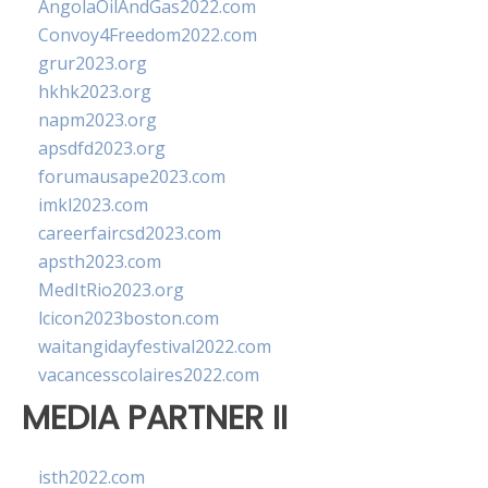
AngolaOilAndGas2022.com
Convoy4Freedom2022.com
grur2023.org
hkhk2023.org
napm2023.org
apsdfd2023.org
forumausape2023.com
imkl2023.com
careerfaircsd2023.com
apsth2023.com
MedItRio2023.org
lcicon2023boston.com
waitangidayfestival2022.com
vacancesscolaires2022.com
MEDIA PARTNER II
isth2022.com