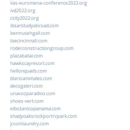
iias-euromena-conference2022.org
ivd2022.org
csity2022.org
ibsarstudyabroad.com
bennusehgall.com
tsecincinnati.com
roderconstructiongroup.com
plazabatai.com
hawkscayresort.com
hellonquads.com
diarioanimales.com
decogaleri.com
unavozparadios.com
shoes-vert.com
elbotanicopanama.com
shadyoaksrockportrvpark.com
jccoinlaundry.com