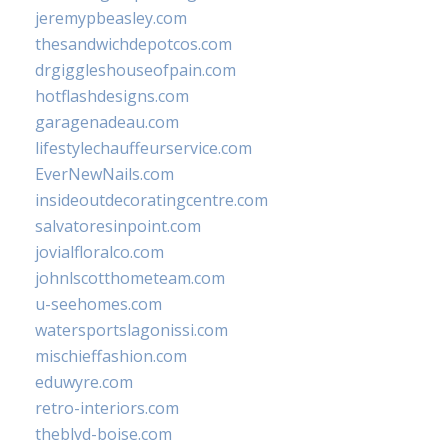
jeremypbeasley.com
thesandwichdepotcos.com
drgiggleshouseofpain.com
hotflashdesigns.com
garagenadeau.com
lifestylechauffeurservice.com
EverNewNails.com
insideoutdecoratingcentre.com
salvatoresinpoint.com
jovialfloralco.com
johnlscotthometeam.com
u-seehomes.com
watersportslagonissi.com
mischieffashion.com
eduwyre.com
retro-interiors.com
theblvd-boise.com