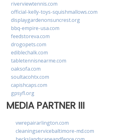
riverviewtennis.com
official-kelly-toys-squishmallows.com
displaygardenonsuncrest.org
bbq-empire-usa.com
feedstoreva.com
drogopets.com
ediblechalk.com
tabletennisnearme.com
oaksofa.com
soultacohtx.com
capishcaps.com
gpsyfl.org
MEDIA PARTNER III
vwrepairarlington.com
cleaningservicebaltimore-md.com
beckslandscapeandfence.com