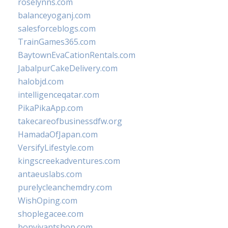
roselynns.com
balanceyoganj.com
salesforceblogs.com
TrainGames365.com
BaytownEvaCationRentals.com
JabalpurCakeDelivery.com
halobjd.com
intelligenceqatar.com
PikaPikaApp.com
takecareofbusinessdfw.org
HamadaOfJapan.com
VersifyLifestyle.com
kingscreekadventures.com
antaeuslabs.com
purelycleanchemdry.com
WishOping.com
shoplegacee.com
bonvivantshop.com