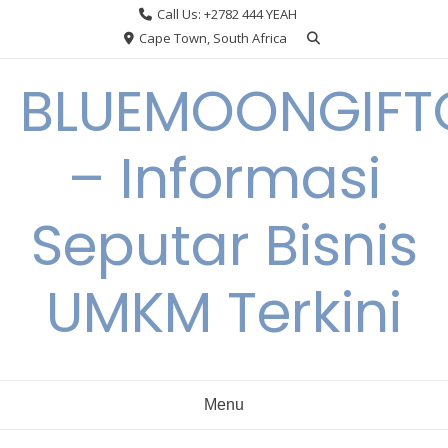
Skip
Call Us: +2782 444 YEAH
to
Cape Town, South Africa
content
BLUEMOONGIFT
– Informasi
Seputar Bisnis
UMKM Terkini
Menu