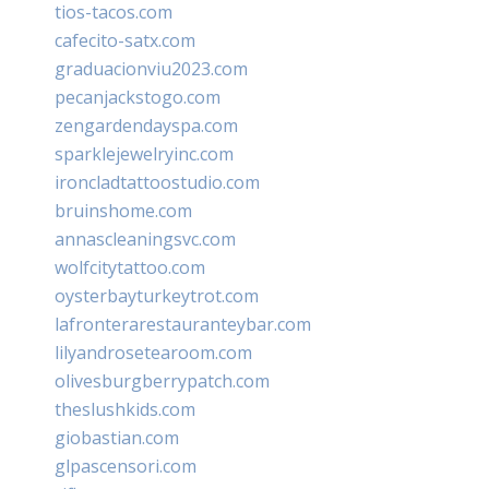
tios-tacos.com
cafecito-satx.com
graduacionviu2023.com
pecanjackstogo.com
zengardendayspa.com
sparklejewelryinc.com
ironcladtattoostudio.com
bruinshome.com
annascleaningsvc.com
wolfcitytattoo.com
oysterbayturkeytrot.com
lafronterarestauranteybar.com
lilyandrosetearoom.com
olivesburgberrypatch.com
theslushkids.com
giobastian.com
glpascensori.com