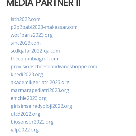
MEDIA PARTNER II
isth2022.com
p2b2pabi2023-makassar.com
wocfparis2023.org
sinc2023.com
scdlqatar2022-qa.com
thecolumbiagrill.com
provisionscheeseandwineshoppe.com
khedi2023.org
akademikgeriatri2023.org
marmarapediatri2023.org
emchie2023.org
girisimselradyoloji2022.org
utcd2022.org
biosensor2022.org
ialp2022.org