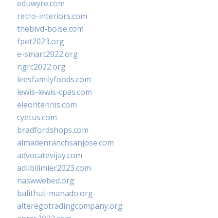
eduwyre.com
retro-interiors.com
theblvd-boise.com
fpet2023.org
e-smart2022.org
ngrc2022.org
leesfamilyfoods.com
lewis-lewis-cpas.com
eleontennis.com
cyetus.com
bradfordshops.com
almadenranchsanjose.com
advocatevijay.com
adlibilimler2023.com
naswwebed.org
balithut-manado.org
alteregotradingcompany.org