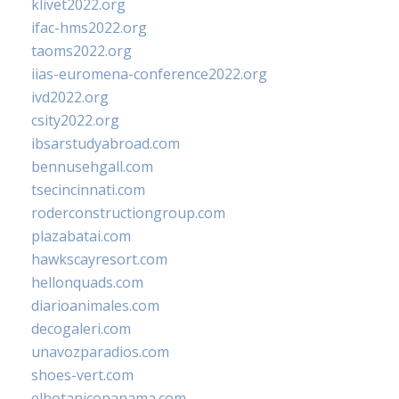
klivet2022.org
ifac-hms2022.org
taoms2022.org
iias-euromena-conference2022.org
ivd2022.org
csity2022.org
ibsarstudyabroad.com
bennusehgall.com
tsecincinnati.com
roderconstructiongroup.com
plazabatai.com
hawkscayresort.com
hellonquads.com
diarioanimales.com
decogaleri.com
unavozparadios.com
shoes-vert.com
elbotanicopanama.com