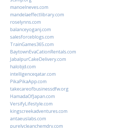
manoelneves.com
mandelaeffectlibrary.com
roselynns.com
balanceyoganj.com
salesforceblogs.com
TrainGames365.com
BaytownEvaCationRentals.com
JabalpurCakeDelivery.com
halobjd.com
intelligenceqatar.com
PikaPikaApp.com
takecareofbusinessdfw.org
HamadaOfJapan.com
VersifyLifestyle.com
kingscreekadventures.com
antaeuslabs.com
purelycleanchemdry.com