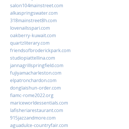
salon104mainstreet.com
alkaspringswater.com
318mainstreet8h.com
lovenailsspari.com
oakberry-kuwait.com
quartzliterary.com
friendsofbroderickpark.com
studiopiattellina.com
jannagrillspringfield.com
fujiyamacharleston.com
elpatronchardon.com
donglaishun-order.com
fiamc-rome2022.org
mariceworldessentials.com
lafisheriarestaurant.com
915jazzandmore.com
aguadulce-countryfair.com