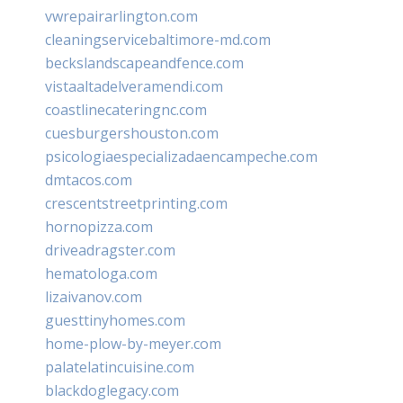
vwrepairarlington.com
cleaningservicebaltimore-md.com
beckslandscapeandfence.com
vistaaltadelveramendi.com
coastlinecateringnc.com
cuesburgershouston.com
psicologiaespecializadaencampeche.com
dmtacos.com
crescentstreetprinting.com
hornopizza.com
driveadragster.com
hematologa.com
lizaivanov.com
guesttinyhomes.com
home-plow-by-meyer.com
palatelatincuisine.com
blackdoglegacy.com