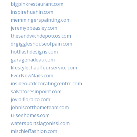
bigpinkrestaurant.com
inspirehuahin.com
memmingerspainting.com
jeremypbeasley.com
thesandwichdepotcos.com
drgiggleshouseofpain.com
hotflashdesigns.com
garagenadeau.com
lifestylechauffeurservice.com
EverNewNails.com
insideoutdecoratingcentre.com
salvatoresinpoint.com
jovialfloralco.com
johnlscotthometeam.com
u-seehomes.com
watersportslagonissi.com
mischieffashion.com