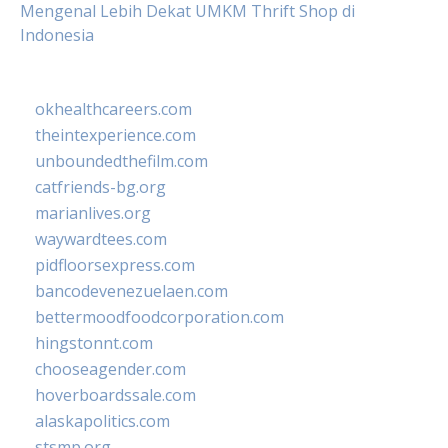
Mengenal Lebih Dekat UMKM Thrift Shop di
Indonesia
okhealthcareers.com
theintexperience.com
unboundedthefilm.com
catfriends-bg.org
marianlives.org
waywardtees.com
pidfloorsexpress.com
bancodevenezuelaen.com
bettermoodfoodcorporation.com
hingstonnt.com
chooseagender.com
hoverboardssale.com
alaskapolitics.com
stsmp.org