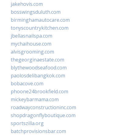
jakehovis.com
bosswingsduluth.com
birminghamautocare.com
tonyscountrykitchen.com
jbellasnailspa.com
mychaihouse.com
alvisgrooming.com
thegeorginaestate.com
blythewoodseafood.com
paolosdelibangkok.com
bobacove.com
phoone24brookfield.com
mickeybarmama.com
roadwayconstructioninc.com
shopdragonflyboutique.com
sportszilla.org
batchprovisionsbar.com