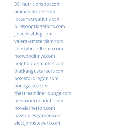
301nutritionspot.com
ammos-stores.com
loceanecreations.com
birdsongridgefarm.com
joiedevivblog.com
valera-amsterdam.com
libertybrandhemp.com
norwoodinnwi.com
neighboursmarket.com
blackanguscareers.com
bolesfororegon.com
bodega-ole.com
thestreamlinerlounge.com
mestrinorubanofc.com
novelatherton.com
nassvalleygardens.net
electjohnstewart.com