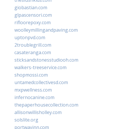
giobastian.com
glpascensori.com
rifloorepoxy.com
woolleymillingandpaving.com
uptonpvd.com
2troublegrill.com
casateranga.com
sticksandstonesstudiooh.com
walkers-treeservice.com
shopmossi.com
untamedcollectivesd.com
mxpwellness.com
infernocanine.com
thepaperhousecollection.com
allisonwillisholley.com
solslite.org
portwayinn.com