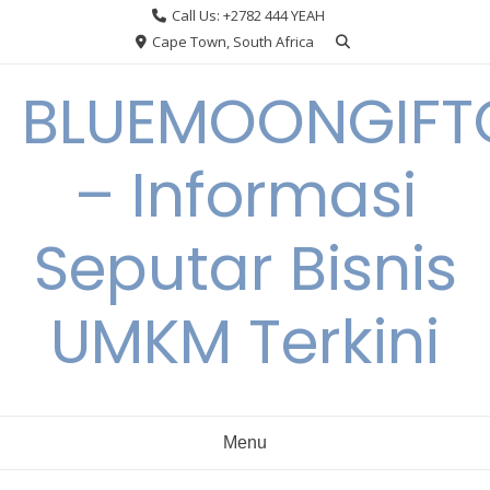
Skip
Call Us: +2782 444 YEAH
to
Cape Town, South Africa
content
BLUEMOONGIFT
– Informasi
Seputar Bisnis
UMKM Terkini
Menu