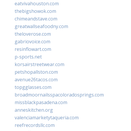
eatvivahouston.com
thebigshowok.com
chimeandstave.com
greatwallseafoodny.com
theloverose.com
gabriovoice.com
resinflowart.com
p-sports.net
korsairstreetwear.com
petshopallston.com
avenue26tacos.com
topgglasses.com
broadmoornailsspacoloradosprings.com
missblackpasadena.com
anneskitchen.org
valenciamarketytaqueria.com
reefrecordsllc.com