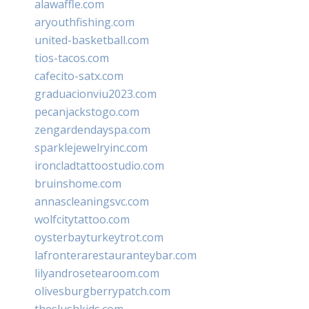
alawaffle.com
aryouthfishing.com
united-basketball.com
tios-tacos.com
cafecito-satx.com
graduacionviu2023.com
pecanjackstogo.com
zengardendayspa.com
sparklejewelryinc.com
ironcladtattoostudio.com
bruinshome.com
annascleaningsvc.com
wolfcitytattoo.com
oysterbayturkeytrot.com
lafronterarestauranteybar.com
lilyandrosetearoom.com
olivesburgberrypatch.com
theslushkids.com