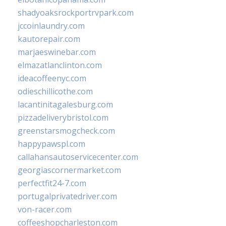
shadyoaksrockportrvpark.com
jccoinlaundry.com
kautorepair.com
marjaeswinebar.com
elmazatlanclinton.com
ideacoffeenyc.com
odieschillicothe.com
lacantinitagalesburg.com
pizzadeliverybristol.com
greenstarsmogcheck.com
happypawspl.com
callahansautoservicecenter.com
georgiascornermarket.com
perfectfit24-7.com
portugalprivatedriver.com
von-racer.com
coffeeshopcharleston.com