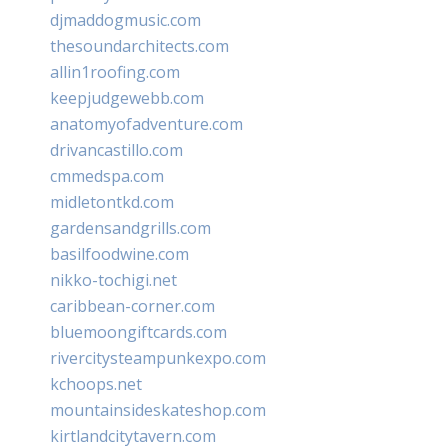
djmaddogmusic.com
thesoundarchitects.com
allin1roofing.com
keepjudgewebb.com
anatomyofadventure.com
drivancastillo.com
cmmedspa.com
midletontkd.com
gardensandgrills.com
basilfoodwine.com
nikko-tochigi.net
caribbean-corner.com
bluemoongiftcards.com
rivercitysteampunkexpo.com
kchoops.net
mountainsideskateshop.com
kirtlandcitytavern.com