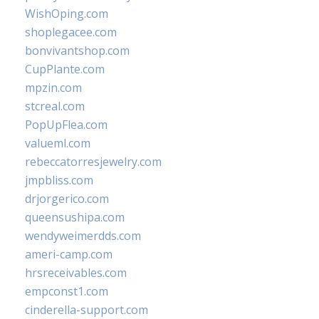
WishOping.com
shoplegacee.com
bonvivantshop.com
CupPlante.com
mpzin.com
stcreal.com
PopUpFlea.com
valueml.com
rebeccatorresjewelry.com
jmpbliss.com
drjorgerico.com
queensushipa.com
wendyweimerdds.com
ameri-camp.com
hrsreceivables.com
empconst1.com
cinderella-support.com