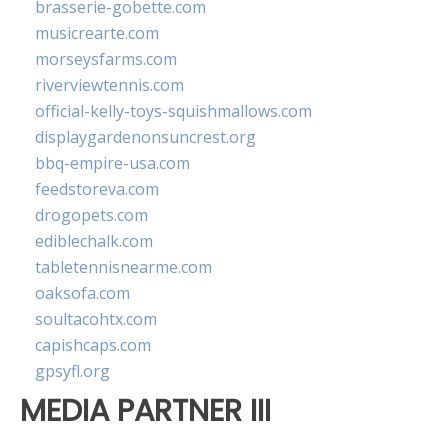
brasserie-gobette.com
musicrearte.com
morseysfarms.com
riverviewtennis.com
official-kelly-toys-squishmallows.com
displaygardenonsuncrest.org
bbq-empire-usa.com
feedstoreva.com
drogopets.com
ediblechalk.com
tabletennisnearme.com
oaksofa.com
soultacohtx.com
capishcaps.com
gpsyfl.org
MEDIA PARTNER III