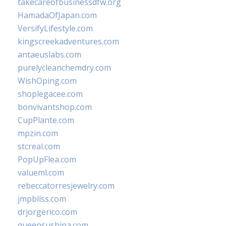
takecareofbusinessdfw.org
HamadaOfJapan.com
VersifyLifestyle.com
kingscreekadventures.com
antaeuslabs.com
purelycleanchemdry.com
WishOping.com
shoplegacee.com
bonvivantshop.com
CupPlante.com
mpzin.com
stcreal.com
PopUpFlea.com
valueml.com
rebeccatorresjewelry.com
jmpbliss.com
drjorgerico.com
queensushipa.com