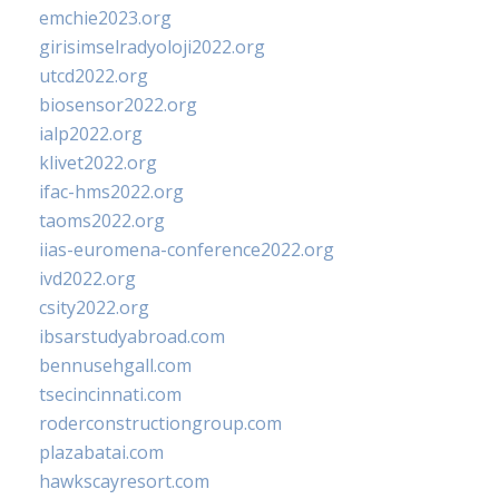
emchie2023.org
girisimselradyoloji2022.org
utcd2022.org
biosensor2022.org
ialp2022.org
klivet2022.org
ifac-hms2022.org
taoms2022.org
iias-euromena-conference2022.org
ivd2022.org
csity2022.org
ibsarstudyabroad.com
bennusehgall.com
tsecincinnati.com
roderconstructiongroup.com
plazabatai.com
hawkscayresort.com