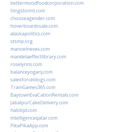
bettermoodfoodcorporation.com
hingstonnt.com
chooseagender.com
hoverboardssale.com
alaskapolitics.com
stsmp.org
manoelneves.com
mandelaeffectlibrary.com
roselynns.com
balanceyoganj.com
salesforceblogs.com
TrainGames365.com
BaytownEvaCationRentals.com
JabalpurCakeDelivery.com
halobjd.com
intelligenceqatar.com
PikaPikaApp.com