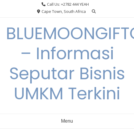
Skip
Call Us: +2782 444 YEAH
to
Cape Town, South Africa
content
BLUEMOONGIFT
– Informasi
Seputar Bisnis
UMKM Terkini
Menu