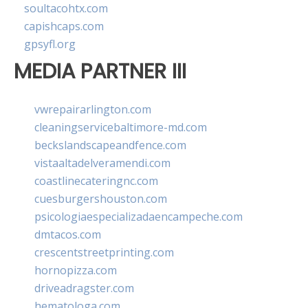
soultacohtx.com
capishcaps.com
gpsyfl.org
MEDIA PARTNER III
vwrepairarlington.com
cleaningservicebaltimore-md.com
beckslandscapeandfence.com
vistaaltadelveramendi.com
coastlinecateringnc.com
cuesburgershouston.com
psicologiaespecializadaencampeche.com
dmtacos.com
crescentstreetprinting.com
hornopizza.com
driveadragster.com
hematologa.com