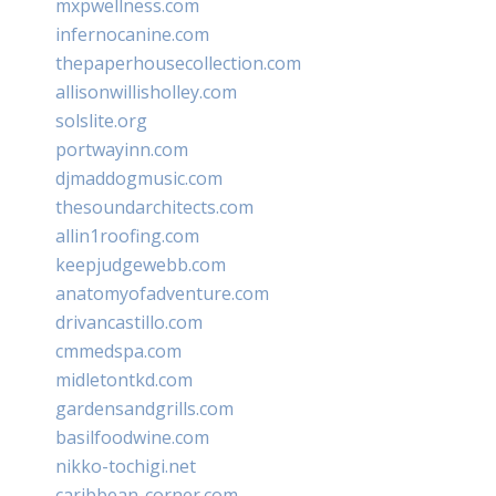
mxpwellness.com
infernocanine.com
thepaperhousecollection.com
allisonwillisholley.com
solslite.org
portwayinn.com
djmaddogmusic.com
thesoundarchitects.com
allin1roofing.com
keepjudgewebb.com
anatomyofadventure.com
drivancastillo.com
cmmedspa.com
midletontkd.com
gardensandgrills.com
basilfoodwine.com
nikko-tochigi.net
caribbean-corner.com