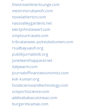
thestreamlinerlounge.com
mestrinorubanofc.com
novelatherton.com
nassvalleygardens.net
electjohnstewart.com
omptourtravels.com
tribratanews-polreskebumen.com
rsudbayuasih.org
publikjurnalistik.org
juneteenthapparel.net
italywarm.com
journaloffinanceeconomics.com
kvk-kumari.org
foodscienceandtechnology.com
scisportsscience.com
addisababacuisineaz.com
burgerimcamas.com