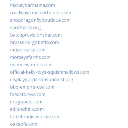
mickeybarmama.com
roadwayconstructioninc.com
shopdragonflyboutique.com
sportszilla.org
batchprovisionsbar.com
brasserie-gobette.com
musicrearte.com
morseysfarms.com
riverviewtennis.com
official-kelly-toys-squishmallows.com
displaygardenonsuncrest.org
bbq-empire-usa.com
feedstoreva.com
drogopets.com
ediblechalk.com
tabletennisnearme.com
oaksofa.com