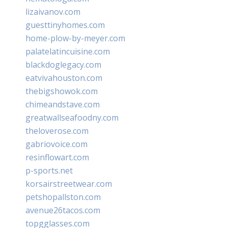
lizaivanov.com
guesttinyhomes.com
home-plow-by-meyer.com
palatelatincuisine.com
blackdoglegacy.com
eatvivahouston.com
thebigshowok.com
chimeandstave.com
greatwallseafoodny.com
theloverose.com
gabriovoice.com
resinflowart.com
p-sports.net
korsairstreetwear.com
petshopallston.com
avenue26tacos.com
topgglasses.com