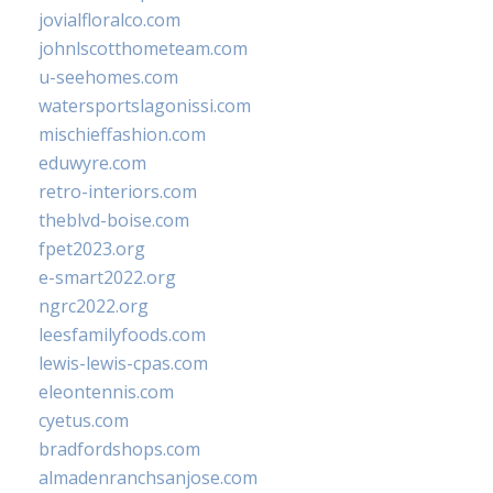
jovialfloralco.com
johnlscotthometeam.com
u-seehomes.com
watersportslagonissi.com
mischieffashion.com
eduwyre.com
retro-interiors.com
theblvd-boise.com
fpet2023.org
e-smart2022.org
ngrc2022.org
leesfamilyfoods.com
lewis-lewis-cpas.com
eleontennis.com
cyetus.com
bradfordshops.com
almadenranchsanjose.com