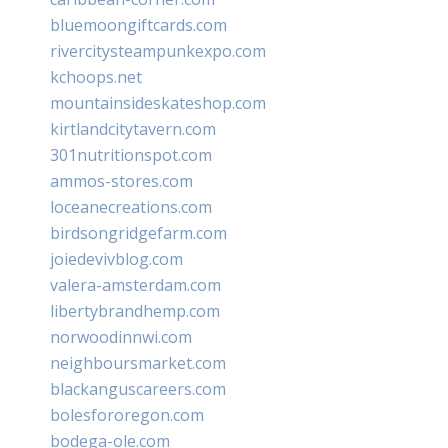
bluemoongiftcards.com
rivercitysteampunkexpo.com
kchoops.net
mountainsideskateshop.com
kirtlandcitytavern.com
301nutritionspot.com
ammos-stores.com
loceanecreations.com
birdsongridgefarm.com
joiedevivblog.com
valera-amsterdam.com
libertybrandhemp.com
norwoodinnwi.com
neighboursmarket.com
blackanguscareers.com
bolesfororegon.com
bodega-ole.com