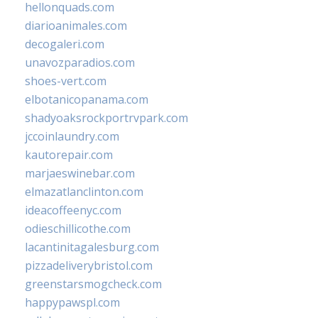
hellonquads.com
diarioanimales.com
decogaleri.com
unavozparadios.com
shoes-vert.com
elbotanicopanama.com
shadyoaksrockportrvpark.com
jccoinlaundry.com
kautorepair.com
marjaeswinebar.com
elmazatlanclinton.com
ideacoffeenyc.com
odieschillicothe.com
lacantinitagalesburg.com
pizzadeliverybristol.com
greenstarsmogcheck.com
happypawspl.com