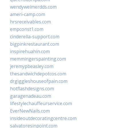
wendyweimerdds.com
ameri-camp.com
hrsreceivables.com
empconst1.com
cinderella-support.com
bigpinkrestaurant.com
inspirehuahin.com
memmingerspainting.com
jeremypbeasley.com
thesandwichdepotcos.com
drgiggleshouseofpain.com
hotflashdesigns.com
garagenadeau.com
lifestylechauffeurservice.com
EverNewNails.com
insideoutdecoratingcentre.com
salvatoresinpoint.com