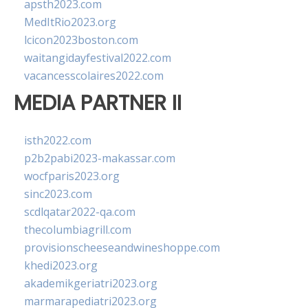
apsth2023.com
MedItRio2023.org
lcicon2023boston.com
waitangidayfestival2022.com
vacancesscolaires2022.com
MEDIA PARTNER II
isth2022.com
p2b2pabi2023-makassar.com
wocfparis2023.org
sinc2023.com
scdlqatar2022-qa.com
thecolumbiagrill.com
provisionscheeseandwineshoppe.com
khedi2023.org
akademikgeriatri2023.org
marmarapediatri2023.org