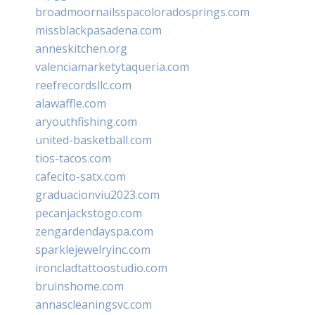
broadmoornailsspacoloradosprings.com
missblackpasadena.com
anneskitchen.org
valenciamarketytaqueria.com
reefrecordsllc.com
alawaffle.com
aryouthfishing.com
united-basketball.com
tios-tacos.com
cafecito-satx.com
graduacionviu2023.com
pecanjackstogo.com
zengardendayspa.com
sparklejewelryinc.com
ironcladtattoostudio.com
bruinshome.com
annascleaningsvc.com