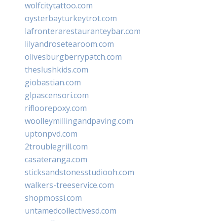
wolfcitytattoo.com
oysterbayturkeytrot.com
lafronterarestauranteybar.com
lilyandrosetearoom.com
olivesburgberrypatch.com
theslushkids.com
giobastian.com
glpascensori.com
rifloorepoxy.com
woolleymillingandpaving.com
uptonpvd.com
2troublegrill.com
casateranga.com
sticksandstonesstudiooh.com
walkers-treeservice.com
shopmossi.com
untamedcollectivesd.com