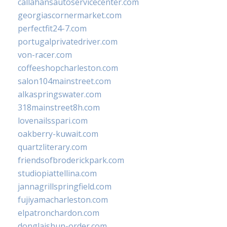
callahansautoservicecenter.com
georgiascornermarket.com
perfectfit24-7.com
portugalprivatedriver.com
von-racer.com
coffeeshopcharleston.com
salon104mainstreet.com
alkaspringswater.com
318mainstreet8h.com
lovenailsspari.com
oakberry-kuwait.com
quartzliterary.com
friendsofbroderickpark.com
studiopiattellina.com
jannagrillspringfield.com
fujiyamacharleston.com
elpatronchardon.com
donglaishun-order.com