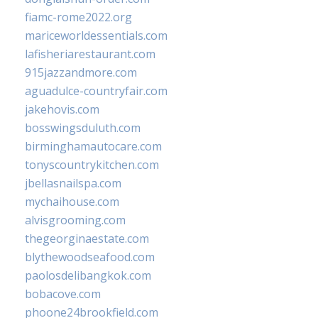
fiamc-rome2022.org
mariceworldessentials.com
lafisheriarestaurant.com
915jazzandmore.com
aguadulce-countryfair.com
jakehovis.com
bosswingsduluth.com
birminghamautocare.com
tonyscountrykitchen.com
jbellasnailspa.com
mychaihouse.com
alvisgrooming.com
thegeorginaestate.com
blythewoodseafood.com
paolosdelibangkok.com
bobacove.com
phoone24brookfield.com