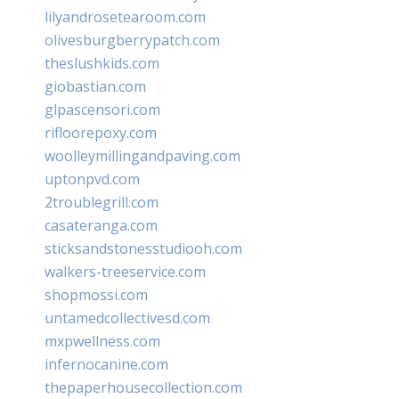
lilyandrosetearoom.com
olivesburgberrypatch.com
theslushkids.com
giobastian.com
glpascensori.com
rifloorepoxy.com
woolleymillingandpaving.com
uptonpvd.com
2troublegrill.com
casateranga.com
sticksandstonesstudiooh.com
walkers-treeservice.com
shopmossi.com
untamedcollectivesd.com
mxpwellness.com
infernocanine.com
thepaperhousecollection.com