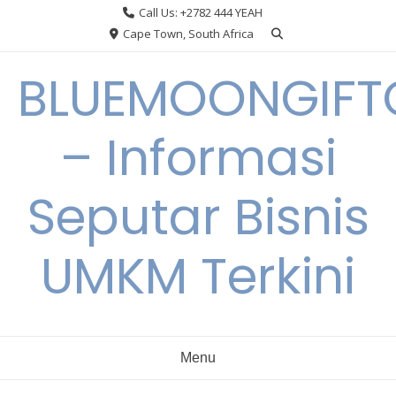
Skip
Call Us: +2782 444 YEAH
to
Cape Town, South Africa
content
BLUEMOONGIFT
– Informasi
Seputar Bisnis
UMKM Terkini
Menu