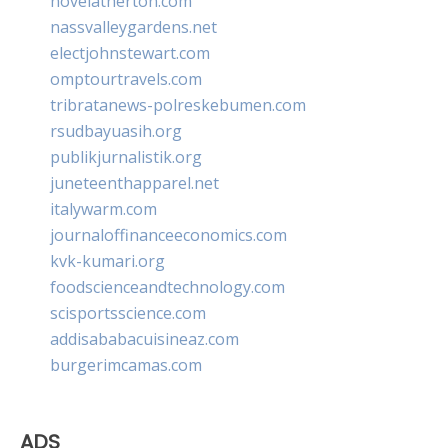
novelatherton.com
nassvalleygardens.net
electjohnstewart.com
omptourtravels.com
tribratanews-polreskebumen.com
rsudbayuasih.org
publikjurnalistik.org
juneteenthapparel.net
italywarm.com
journaloffinanceeconomics.com
kvk-kumari.org
foodscienceandtechnology.com
scisportsscience.com
addisababacuisineaz.com
burgerimcamas.com
ADS