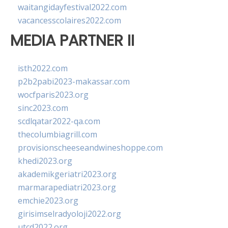
waitangidayfestival2022.com
vacancesscolaires2022.com
MEDIA PARTNER II
isth2022.com
p2b2pabi2023-makassar.com
wocfparis2023.org
sinc2023.com
scdlqatar2022-qa.com
thecolumbiagrill.com
provisionscheeseandwineshoppe.com
khedi2023.org
akademikgeriatri2023.org
marmarapediatri2023.org
emchie2023.org
girisimselradyoloji2022.org
utcd2022.org