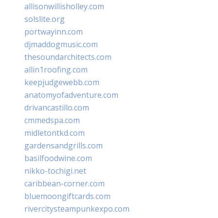
allisonwillisholley.com
solslite.org
portwayinn.com
djmaddogmusic.com
thesoundarchitects.com
allin1roofing.com
keepjudgewebb.com
anatomyofadventure.com
drivancastillo.com
cmmedspa.com
midletontkd.com
gardensandgrills.com
basilfoodwine.com
nikko-tochigi.net
caribbean-corner.com
bluemoongiftcards.com
rivercitysteampunkexpo.com