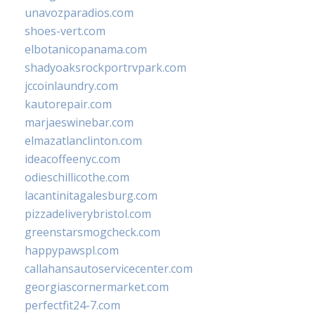
unavozparadios.com
shoes-vert.com
elbotanicopanama.com
shadyoaksrockportrvpark.com
jccoinlaundry.com
kautorepair.com
marjaeswinebar.com
elmazatlanclinton.com
ideacoffeenyc.com
odieschillicothe.com
lacantinitagalesburg.com
pizzadeliverybristol.com
greenstarsmogcheck.com
happypawspl.com
callahansautoservicecenter.com
georgiascornermarket.com
perfectfit24-7.com