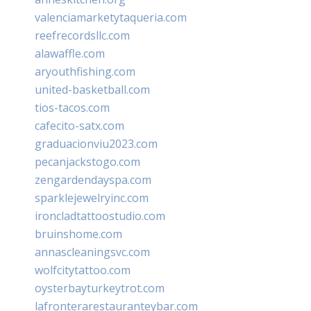
valenciamarketytaqueria.com
reefrecordsllc.com
alawaffle.com
aryouthfishing.com
united-basketball.com
tios-tacos.com
cafecito-satx.com
graduacionviu2023.com
pecanjackstogo.com
zengardendayspa.com
sparklejewelryinc.com
ironcladtattoostudio.com
bruinshome.com
annascleaningsvc.com
wolfcitytattoo.com
oysterbayturkeytrot.com
lafronterarestauranteybar.com