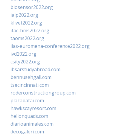
biosensor2022.org
ialp2022.org
klivet2022.org
ifac-hms2022.org
taoms2022.org
iias-euromena-conference2022.org
ivd2022.org
csity2022.org
ibsarstudyabroad.com
bennusehgall.com
tsecincinnati.com
roderconstructiongroup.com
plazabatai.com
hawkscayresort.com
hellonquads.com
diarioanimales.com
decogaleri.com