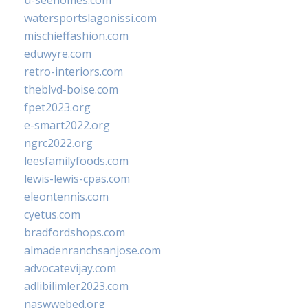
u-seehomes.com
watersportslagonissi.com
mischieffashion.com
eduwyre.com
retro-interiors.com
theblvd-boise.com
fpet2023.org
e-smart2022.org
ngrc2022.org
leesfamilyfoods.com
lewis-lewis-cpas.com
eleontennis.com
cyetus.com
bradfordshops.com
almadenranchsanjose.com
advocatevijay.com
adlibilimler2023.com
naswwebed.org