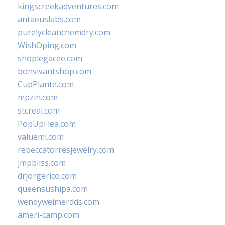
kingscreekadventures.com
antaeuslabs.com
purelycleanchemdry.com
WishOping.com
shoplegacee.com
bonvivantshop.com
CupPlante.com
mpzin.com
stcreal.com
PopUpFlea.com
valueml.com
rebeccatorresjewelry.com
jmpbliss.com
drjorgerico.com
queensushipa.com
wendyweimerdds.com
ameri-camp.com