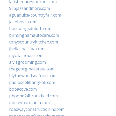
lafisheriarestaurant.com
915jazzandmore.com
aguadulce-countryfair.com
jakehovis.com
bosswingsduluth.com
birminghamautocare.com
tonyscountrykitchen.com
jbellasnailspa.com
mychaihouse.com
alvisgrooming.com
thegeorginaestate.com
blythewoodseafood.com
paolosdelibangkok.com
bobacove.com
phoone24brookfield.com
mickeybarmama.com
roadwayconstructioninc.com