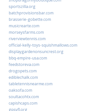
shopdragonflyboutique.com
sportszilla.org
batchprovisionsbar.com
brasserie-gobette.com
musicrearte.com
morseysfarms.com
riverviewtennis.com
official-kelly-toys-squishmallows.com
displaygardenonsuncrest.org
bbq-empire-usa.com
feedstoreva.com
drogopets.com
ediblechalk.com
tabletennisnearme.com
oaksofa.com
soultacohtx.com
capishcaps.com
gpsyfl.org