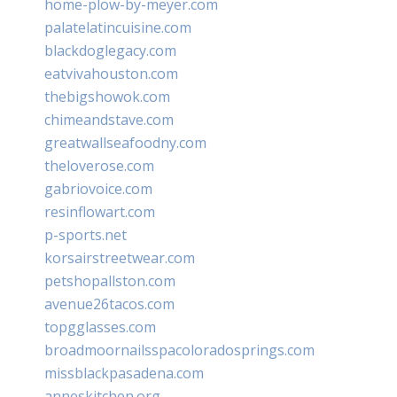
home-plow-by-meyer.com
palatelatincuisine.com
blackdoglegacy.com
eatvivahouston.com
thebigshowok.com
chimeandstave.com
greatwallseafoodny.com
theloverose.com
gabriovoice.com
resinflowart.com
p-sports.net
korsairstreetwear.com
petshopallston.com
avenue26tacos.com
topgglasses.com
broadmoornailsspacoloradosprings.com
missblackpasadena.com
anneskitchen.org