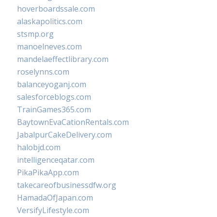
hoverboardssale.com
alaskapolitics.com
stsmp.org
manoelneves.com
mandelaeffectlibrary.com
roselynns.com
balanceyoganj.com
salesforceblogs.com
TrainGames365.com
BaytownEvaCationRentals.com
JabalpurCakeDelivery.com
halobjd.com
intelligenceqatar.com
PikaPikaApp.com
takecareofbusinessdfw.org
HamadaOfJapan.com
VersifyLifestyle.com