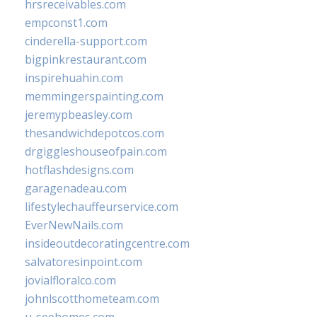
hrsreceivables.com
empconst1.com
cinderella-support.com
bigpinkrestaurant.com
inspirehuahin.com
memmingerspainting.com
jeremypbeasley.com
thesandwichdepotcos.com
drgiggleshouseofpain.com
hotflashdesigns.com
garagenadeau.com
lifestylechauffeurservice.com
EverNewNails.com
insideoutdecoratingcentre.com
salvatoresinpoint.com
jovialfloralco.com
johnlscotthometeam.com