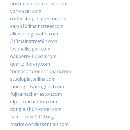
portugalprivatedriver.com
von-racer.com
coffeeshopcharleston.com
salon104mainstreet.com
alkaspringswater.com
318mainstreet8h.com
lovenailsspari.com
oakberry-kuwait.com
quartzliterary.com
friendsofbroderickpark.com
studiopiattellina.com
jannagrillspringfield.com
fujiyamacharleston.com
elpatronchardon.com
donglaishun-order.com
fiamc-rome2022.org
mariceworldessentials.com