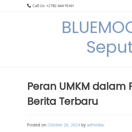
Skip
Call Us: +2782 444 YEAH
to
content
BLUEMOO
Seput
Peran UMKM dalam P
Berita Terbaru
Posted on
October 26, 2024
by
adminblu