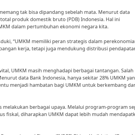
emang tak bisa dipandang sebelah mata. Menurut data
tal produk domestik bruto (PDB) Indonesia. Hal ini
UMKM dalam pertumbuhan ekonomi negara kita.
duki, “UMKM memiliki peran strategis dalam perekonomia
pangan kerja, tetapi juga mendukung distribusi pendapata
vital, UMKM masih menghadapi berbagai tantangan. Salah
Menurut data Bank Indonesia, hanya sekitar 28% UMKM ya
i tentu menjadi hambatan bagi UMKM untuk berkembang da
us melakukan berbagai upaya. Melalui program-program se
ulus fiskal, diharapkan UMKM dapat lebih mudah mendapat