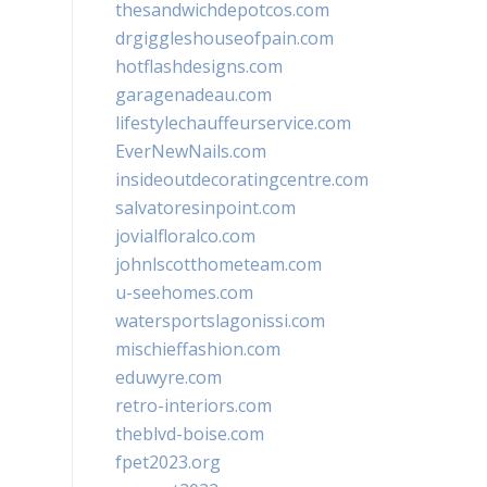
thesandwichdepotcos.com
drgiggleshouseofpain.com
hotflashdesigns.com
garagenadeau.com
lifestylechauffeurservice.com
EverNewNails.com
insideoutdecoratingcentre.com
salvatoresinpoint.com
jovialfloralco.com
johnlscotthometeam.com
u-seehomes.com
watersportslagonissi.com
mischieffashion.com
eduwyre.com
retro-interiors.com
theblvd-boise.com
fpet2023.org