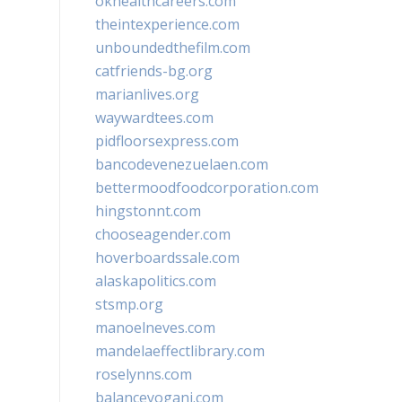
okhealthcareers.com
theintexperience.com
unboundedthefilm.com
catfriends-bg.org
marianlives.org
waywardtees.com
pidfloorsexpress.com
bancodevenezuelaen.com
bettermoodfoodcorporation.com
hingstonnt.com
chooseagender.com
hoverboardssale.com
alaskapolitics.com
stsmp.org
manoelneves.com
mandelaeffectlibrary.com
roselynns.com
balanceyoganj.com