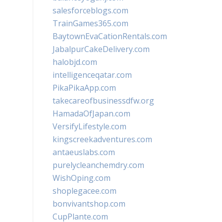
salesforceblogs.com
TrainGames365.com
BaytownEvaCationRentals.com
JabalpurCakeDelivery.com
halobjd.com
intelligenceqatar.com
PikaPikaApp.com
takecareofbusinessdfw.org
HamadaOfJapan.com
VersifyLifestyle.com
kingscreekadventures.com
antaeuslabs.com
purelycleanchemdry.com
WishOping.com
shoplegacee.com
bonvivantshop.com
CupPlante.com