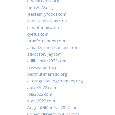
e-smart2022.org
ngrc2022.org
leesfamilyfoods.com
lewis-lewis-cpas.com
eleontennis.com
cyetus.com
bradfordshops.com
almadenranchsanjose.com
advocatevijay.com
adlibilimler2023.com
naswwebed.org
balithut-manado.org
alteregotradingcompany.org
aprce2022.com
ibie2022.com
sbcc-2022.com
AngolaOilAndGas2022.com
Convoy4Freedom2022.com