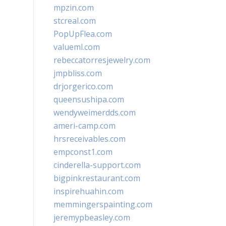
mpzin.com
stcreal.com
PopUpFlea.com
valueml.com
rebeccatorresjewelry.com
jmpbliss.com
drjorgerico.com
queensushipa.com
wendyweimerdds.com
ameri-camp.com
hrsreceivables.com
empconst1.com
cinderella-support.com
bigpinkrestaurant.com
inspirehuahin.com
memmingerspainting.com
jeremypbeasley.com