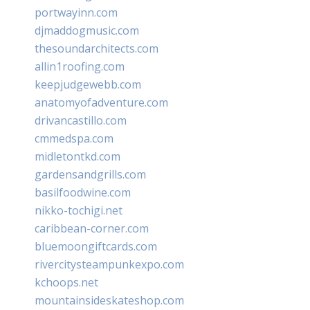
portwayinn.com
djmaddogmusic.com
thesoundarchitects.com
allin1roofing.com
keepjudgewebb.com
anatomyofadventure.com
drivancastillo.com
cmmedspa.com
midletontkd.com
gardensandgrills.com
basilfoodwine.com
nikko-tochigi.net
caribbean-corner.com
bluemoongiftcards.com
rivercitysteampunkexpo.com
kchoops.net
mountainsideskateshop.com