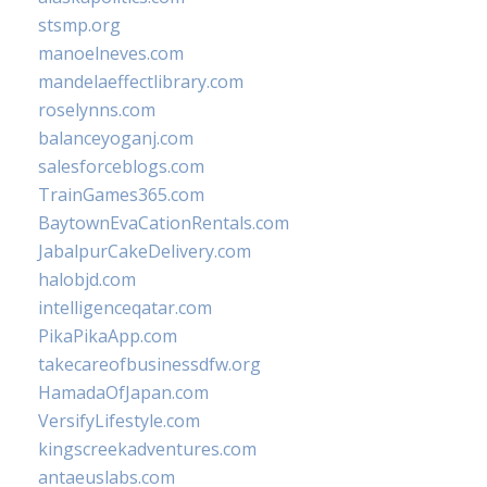
stsmp.org
manoelneves.com
mandelaeffectlibrary.com
roselynns.com
balanceyoganj.com
salesforceblogs.com
TrainGames365.com
BaytownEvaCationRentals.com
JabalpurCakeDelivery.com
halobjd.com
intelligenceqatar.com
PikaPikaApp.com
takecareofbusinessdfw.org
HamadaOfJapan.com
VersifyLifestyle.com
kingscreekadventures.com
antaeuslabs.com