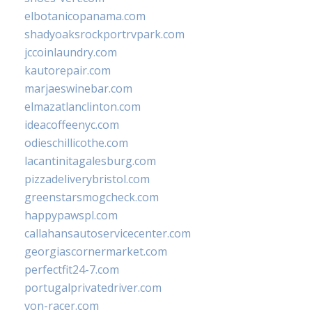
elbotanicopanama.com
shadyoaksrockportrvpark.com
jccoinlaundry.com
kautorepair.com
marjaeswinebar.com
elmazatlanclinton.com
ideacoffeenyc.com
odieschillicothe.com
lacantinitagalesburg.com
pizzadeliverybristol.com
greenstarsmogcheck.com
happypawspl.com
callahansautoservicecenter.com
georgiascornermarket.com
perfectfit24-7.com
portugalprivatedriver.com
von-racer.com