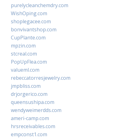
purelycleanchemdry.com
WishOping.com
shoplegacee.com
bonvivantshop.com
CupPlante.com
mpzin.com
stcreal.com
PopUpFlea.com
valueml.com
rebeccatorresjewelry.com
jmpbliss.com
drjorgerico.com
queensushipa.com
wendyweimerdds.com
ameri-camp.com
hrsreceivables.com
empconst1.com