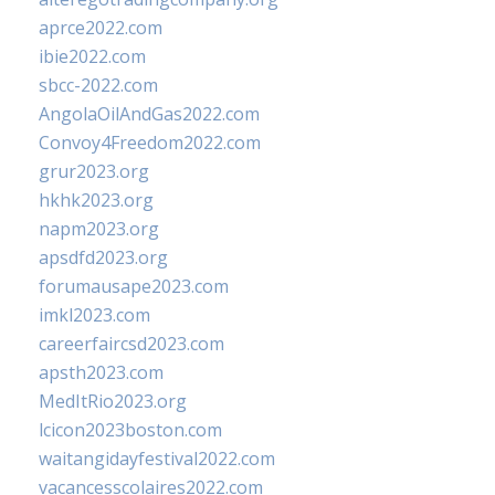
aprce2022.com
ibie2022.com
sbcc-2022.com
AngolaOilAndGas2022.com
Convoy4Freedom2022.com
grur2023.org
hkhk2023.org
napm2023.org
apsdfd2023.org
forumausape2023.com
imkl2023.com
careerfaircsd2023.com
apsth2023.com
MedItRio2023.org
lcicon2023boston.com
waitangidayfestival2022.com
vacancesscolaires2022.com