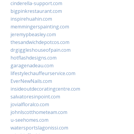
cinderella-support.com
bigpinkrestaurant.com
inspirehuahin.com
memmingerspainting.com
jeremypbeasley.com
thesandwichdepotcos.com
drgiggleshouseofpain.com
hotflashdesigns.com
garagenadeau.com
lifestylechauffeurservice.com
EverNewNails.com
insideoutdecoratingcentre.com
salvatoresinpoint.com
jovialfloralco.com
johnlscotthometeam.com
u-seehomes.com
watersportslagonissi.com