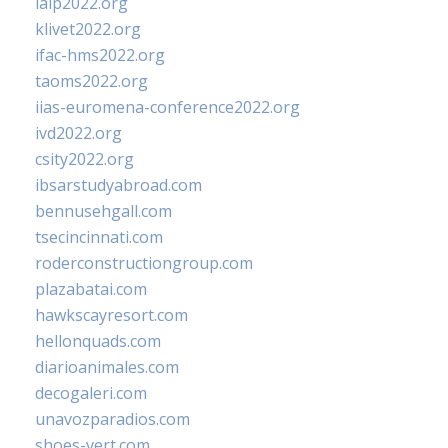
ialp2022.org
klivet2022.org
ifac-hms2022.org
taoms2022.org
iias-euromena-conference2022.org
ivd2022.org
csity2022.org
ibsarstudyabroad.com
bennusehgall.com
tsecincinnati.com
roderconstructiongroup.com
plazabatai.com
hawkscayresort.com
hellonquads.com
diarioanimales.com
decogaleri.com
unavozparadios.com
shoes-vert.com