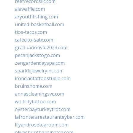
reefrecordsllc.com
alawaffle.com
aryouthfishing.com
united-basketball.com
tios-tacos.com
cafecito-satx.com
graduacionviu2023.com
pecanjackstogo.com
zengardendayspa.com
sparklejewelryinc.com
ironcladtattoostudio.com
bruinshome.com
annascleaningsvc.com
wolfcitytattoo.com
oysterbayturkeytrot.com
lafronterarestauranteybar.com
lilyandrosetearoom.com
olivesburgberrypatch.com