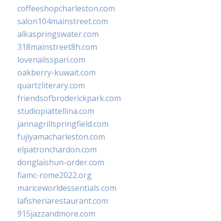
coffeeshopcharleston.com
salon104mainstreet.com
alkaspringswater.com
318mainstreet8h.com
lovenailsspari.com
oakberry-kuwait.com
quartzliterary.com
friendsofbroderickpark.com
studiopiattellina.com
jannagrillspringfield.com
fujiyamacharleston.com
elpatronchardon.com
donglaishun-order.com
fiamc-rome2022.org
mariceworldessentials.com
lafisheriarestaurant.com
915jazzandmore.com