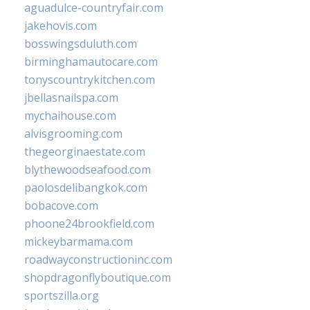
aguadulce-countryfair.com
jakehovis.com
bosswingsduluth.com
birminghamautocare.com
tonyscountrykitchen.com
jbellasnailspa.com
mychaihouse.com
alvisgrooming.com
thegeorginaestate.com
blythewoodseafood.com
paolosdelibangkok.com
bobacove.com
phoone24brookfield.com
mickeybarmama.com
roadwayconstructioninc.com
shopdragonflyboutique.com
sportszilla.org