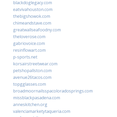
blackdoglegacy.com
eatvivahouston.com
thebigshowok.com
chimeandstave.com
greatwallseafoodny.com
theloverose.com
gabriovoice.com
resinflowart.com
p-sports.net
korsairstreetwear.com
petshopallston.com
avenue26tacos.com
topgglasses.com
broadmoornailsspacoloradosprings.com
missblackpasadena.com
anneskitchen.org
valenciamarketytaqueria.com