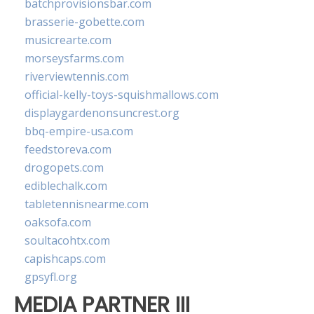
batchprovisionsbar.com
brasserie-gobette.com
musicrearte.com
morseysfarms.com
riverviewtennis.com
official-kelly-toys-squishmallows.com
displaygardenonsuncrest.org
bbq-empire-usa.com
feedstoreva.com
drogopets.com
ediblechalk.com
tabletennisnearme.com
oaksofa.com
soultacohtx.com
capishcaps.com
gpsyfl.org
MEDIA PARTNER III