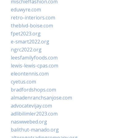
mischieffashion.com
eduwyre.com
retro-interiors.com
theblvd-boise.com
fpet2023.org
e-smart2022.org
ngrc2022.org
leesfamilyfoods.com
lewis-lewis-cpas.com
eleontennis.com
cyetus.com
bradfordshops.com
almadenranchsanjose.com
advocatevijay.com
adlibilimler2023.com
naswwebed.org
balithut-manado.org
alteregotradingcompany.org