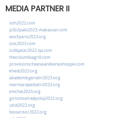
MEDIA PARTNER II
isth2022.com
p2b2pabi2023-makassar.com
wocfparis2023.org
sinc2023.com
scdlqatar2022-qa.com
thecolumbiagrill.com
provisionscheeseandwineshoppe.com
khedi2023.org
akademikgeriatri2023.org
marmarapediatri2023.org
emchie2023.org
girisimselradyoloji2022.org
utcd2022.org
biosensor2022.org