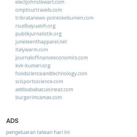
electjohnstewart.com
omptourtravels.com
tribratanews-polreskebumen.com
rsudbayuasih.org
publikjurnalistik.org
juneteenthapparel.net
italywarm.com
journaloffinanceeconomics.com
kvk-kumari.org
foodscienceandtechnology.com
scisportsscience.com
addisababacuisineaz.com
burgerimcamas.com
ADS
pengeluaran taiwan hari ini