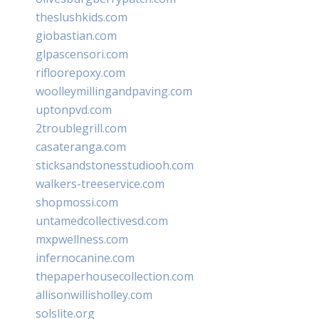
theslushkids.com
giobastian.com
glpascensori.com
rifloorepoxy.com
woolleymillingandpaving.com
uptonpvd.com
2troublegrill.com
casateranga.com
sticksandstonesstudiooh.com
walkers-treeservice.com
shopmossi.com
untamedcollectivesd.com
mxpwellness.com
infernocanine.com
thepaperhousecollection.com
allisonwillisholley.com
solslite.org