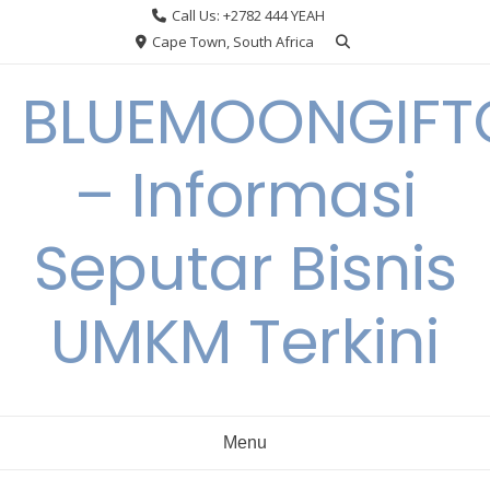
Skip
Call Us: +2782 444 YEAH
to
Cape Town, South Africa
content
BLUEMOONGIFT
– Informasi
Seputar Bisnis
UMKM Terkini
Menu