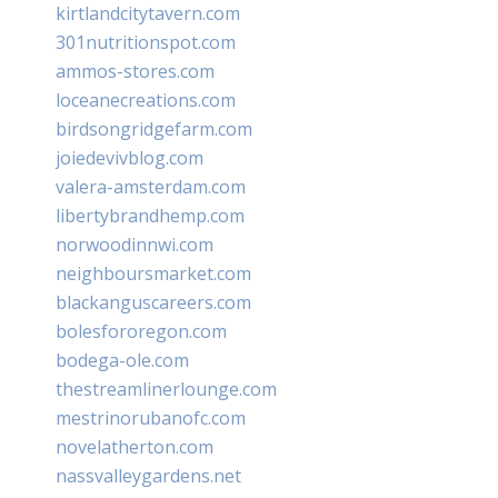
kirtlandcitytavern.com
301nutritionspot.com
ammos-stores.com
loceanecreations.com
birdsongridgefarm.com
joiedevivblog.com
valera-amsterdam.com
libertybrandhemp.com
norwoodinnwi.com
neighboursmarket.com
blackanguscareers.com
bolesfororegon.com
bodega-ole.com
thestreamlinerlounge.com
mestrinorubanofc.com
novelatherton.com
nassvalleygardens.net