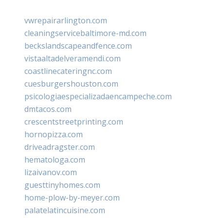
vwrepairarlington.com
cleaningservicebaltimore-md.com
beckslandscapeandfence.com
vistaaltadelveramendi.com
coastlinecateringnc.com
cuesburgershouston.com
psicologiaespecializadaencampeche.com
dmtacos.com
crescentstreetprinting.com
hornopizza.com
driveadragster.com
hematologa.com
lizaivanov.com
guesttinyhomes.com
home-plow-by-meyer.com
palatelatincuisine.com