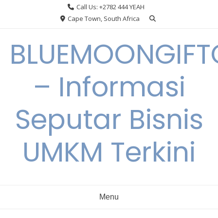
Skip
Call Us: +2782 444 YEAH
to
Cape Town, South Africa
content
BLUEMOONGIFT
– Informasi
Seputar Bisnis
UMKM Terkini
Menu