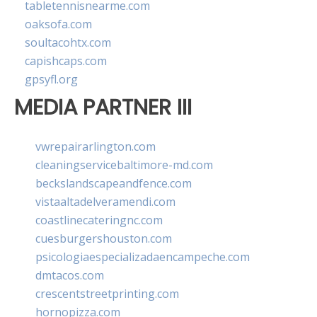
tabletennisnearme.com
oaksofa.com
soultacohtx.com
capishcaps.com
gpsyfl.org
MEDIA PARTNER III
vwrepairarlington.com
cleaningservicebaltimore-md.com
beckslandscapeandfence.com
vistaaltadelveramendi.com
coastlinecateringnc.com
cuesburgershouston.com
psicologiaespecializadaencampeche.com
dmtacos.com
crescentstreetprinting.com
hornopizza.com