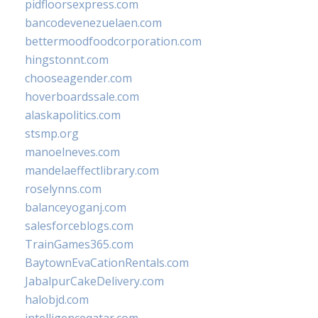
pidfloorsexpress.com
bancodevenezuelaen.com
bettermoodfoodcorporation.com
hingstonnt.com
chooseagender.com
hoverboardssale.com
alaskapolitics.com
stsmp.org
manoelneves.com
mandelaeffectlibrary.com
roselynns.com
balanceyoganj.com
salesforceblogs.com
TrainGames365.com
BaytownEvaCationRentals.com
JabalpurCakeDelivery.com
halobjd.com