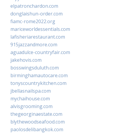
elpatronchardon.com
donglaishun-order.com
fiamc-rome2022.org
mariceworldessentials.com
lafisheriarestaurant.com
915jazzandmore.com
aguadulce-countryfair.com
jakehovis.com
bosswingsduluth.com
birminghamautocare.com
tonyscountrykitchen.com
jbellasnailspa.com
mychaihouse.com
alvisgrooming.com
thegeorginaestate.com
blythewoodseafood.com
paolosdelibangkok.com