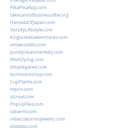
intelligenceqatar.com
PikaPikaApp.com
takecareofbusinessdfw.org
HamadaOfJapan.com
VersifyLifestyle.com
kingscreekadventures.com
antaeuslabs.com
purelycleanchemdry.com
WishOping.com
shoplegacee.com
bonvivantshop.com
CupPlante.com
mpzin.com
stcreal.com
PopUpFlea.com
valueml.com
rebeccatorresjewelry.com
jmpbliss.com