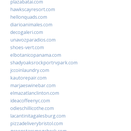
plazabatai.com
hawkscayresort.com
hellonquads.com
diarioanimales.com
decogaleri.com
unavozparadios.com
shoes-vert.com
elbotanicopanama.com
shadyoaksrockportrvpark.com
jccoinlaundry.com
kautorepair.com
marjaeswinebar.com
elmazatlanclinton.com
ideacoffeenyc.com
odieschillicothe.com
lacantinitagalesburg.com
pizzadeliverybristol.com