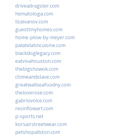
driveadragster.com
hematologa.com
lizaivanov.com
guesttinyhomes.com
home-plow-by-meyer.com
palatelatincuisine.com
blackdoglegacy.com
eatvivahouston.com
thebigshowok.com
chimeandstave.com
greatwallseafoodny.com
theloverose.com
gabriovoice.com
resinflowart.com
p-sports.net
korsairstreetwear.com
petshopallston.com