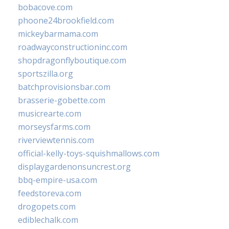
bobacove.com
phoone24brookfield.com
mickeybarmama.com
roadwayconstructioninc.com
shopdragonflyboutique.com
sportszilla.org
batchprovisionsbar.com
brasserie-gobette.com
musicrearte.com
morseysfarms.com
riverviewtennis.com
official-kelly-toys-squishmallows.com
displaygardenonsuncrest.org
bbq-empire-usa.com
feedstoreva.com
drogopets.com
ediblechalk.com