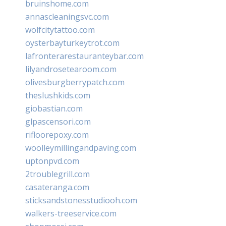
bruinshome.com
annascleaningsvc.com
wolfcitytattoo.com
oysterbayturkeytrot.com
lafronterarestauranteybar.com
lilyandrosetearoom.com
olivesburgberrypatch.com
theslushkids.com
giobastian.com
glpascensori.com
rifloorepoxy.com
woolleymillingandpaving.com
uptonpvd.com
2troublegrill.com
casateranga.com
sticksandstonesstudiooh.com
walkers-treeservice.com