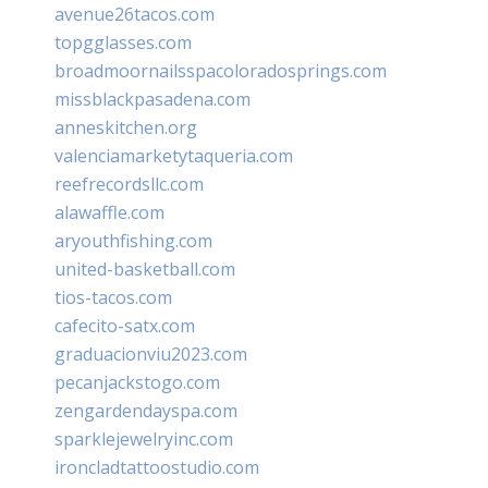
avenue26tacos.com
topgglasses.com
broadmoornailsspacoloradosprings.com
missblackpasadena.com
anneskitchen.org
valenciamarketytaqueria.com
reefrecordsllc.com
alawaffle.com
aryouthfishing.com
united-basketball.com
tios-tacos.com
cafecito-satx.com
graduacionviu2023.com
pecanjackstogo.com
zengardendayspa.com
sparklejewelryinc.com
ironcladtattoostudio.com