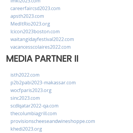
imkl2023.com
careerfaircsd2023.com
apsth2023.com
MedItRio2023.org
lcicon2023boston.com
waitangidayfestival2022.com
vacancesscolaires2022.com
MEDIA PARTNER II
isth2022.com
p2b2pabi2023-makassar.com
wocfparis2023.org
sinc2023.com
scdlqatar2022-qa.com
thecolumbiagrill.com
provisionscheeseandwineshoppe.com
khedi2023.org