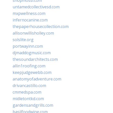
shopmossi.com
untamedcollectivesd.com
mxpwellness.com
infernocanine.com
thepaperhousecollection.com
allisonwillisholley.com
solslite.org
portwayinn.com
djmaddogmusic.com
thesoundarchitects.com
allin1roofing.com
keepjudgewebb.com
anatomyofadventure.com
drivancastillo.com
cmmedspa.com
midletontkd.com
gardensandgrills.com
basilfoodwine.com