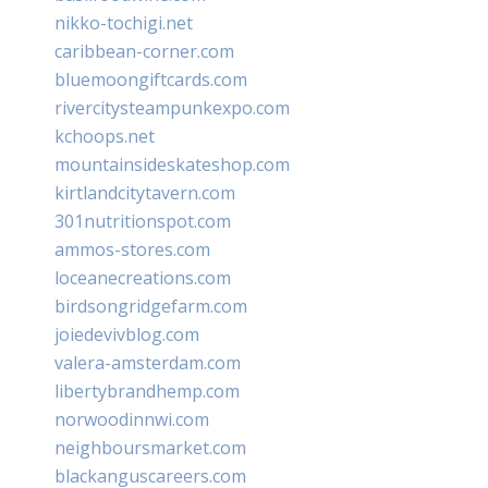
nikko-tochigi.net
caribbean-corner.com
bluemoongiftcards.com
rivercitysteampunkexpo.com
kchoops.net
mountainsideskateshop.com
kirtlandcitytavern.com
301nutritionspot.com
ammos-stores.com
loceanecreations.com
birdsongridgefarm.com
joiedevivblog.com
valera-amsterdam.com
libertybrandhemp.com
norwoodinnwi.com
neighboursmarket.com
blackanguscareers.com