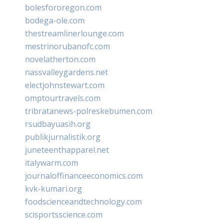
bolesfororegon.com
bodega-ole.com
thestreamlinerlounge.com
mestrinorubanofc.com
novelatherton.com
nassvalleygardens.net
electjohnstewart.com
omptourtravels.com
tribratanews-polreskebumen.com
rsudbayuasih.org
publikjurnalistik.org
juneteenthapparel.net
italywarm.com
journaloffinanceeconomics.com
kvk-kumari.org
foodscienceandtechnology.com
scisportsscience.com