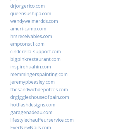
drjorgerico.com
queensushipa.com
wendyweimerdds.com
ameri-camp.com
hrsreceivables.com
empconst1.com
cinderella-support.com
bigpinkrestaurant.com
inspirehuahin.com
memmingerspainting.com
jeremypbeasley.com
thesandwichdepotcos.com
drgiggleshouseofpain.com
hotflashdesigns.com
garagenadeau.com
lifestylechauffeurservice.com
EverNewNails.com