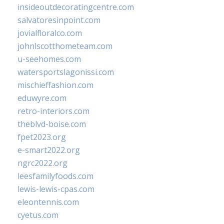
insideoutdecoratingcentre.com
salvatoresinpoint.com
jovialfloralco.com
johnlscotthometeam.com
u-seehomes.com
watersportslagonissi.com
mischieffashion.com
eduwyre.com
retro-interiors.com
theblvd-boise.com
fpet2023.org
e-smart2022.org
ngrc2022.org
leesfamilyfoods.com
lewis-lewis-cpas.com
eleontennis.com
cyetus.com