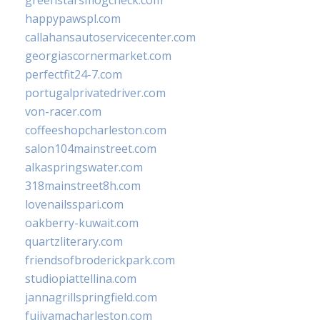
greenstarsmogcheck.com
happypawspl.com
callahansautoservicecenter.com
georgiascornermarket.com
perfectfit24-7.com
portugalprivatedriver.com
von-racer.com
coffeeshopcharleston.com
salon104mainstreet.com
alkaspringswater.com
318mainstreet8h.com
lovenailsspari.com
oakberry-kuwait.com
quartzliterary.com
friendsofbroderickpark.com
studiopiattellina.com
jannagrillspringfield.com
fujiyamacharleston.com