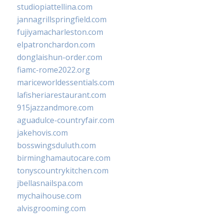
studiopiattellina.com
jannagrillspringfield.com
fujiyamacharleston.com
elpatronchardon.com
donglaishun-order.com
fiamc-rome2022.org
mariceworldessentials.com
lafisheriarestaurant.com
915jazzandmore.com
aguadulce-countryfair.com
jakehovis.com
bosswingsduluth.com
birminghamautocare.com
tonyscountrykitchen.com
jbellasnailspa.com
mychaihouse.com
alvisgrooming.com