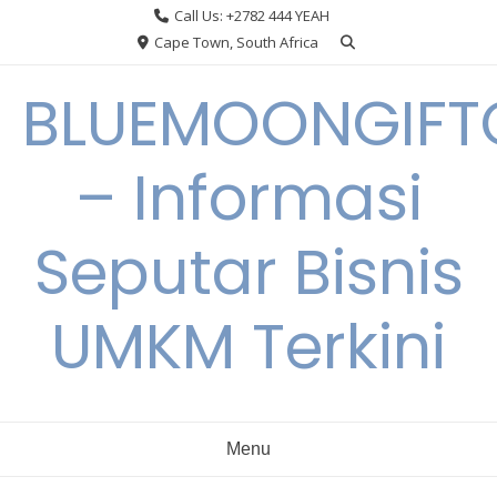
Skip
Call Us: +2782 444 YEAH
to
Cape Town, South Africa
content
BLUEMOONGIFT
– Informasi
Seputar Bisnis
UMKM Terkini
Menu