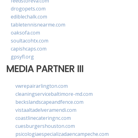
feedstoreva.com
drogopets.com
ediblechalk.com
tabletennisnearme.com
oaksofa.com
soultacohtx.com
capishcaps.com
gpsyfl.org
MEDIA PARTNER III
vwrepairarlington.com
cleaningservicebaltimore-md.com
beckslandscapeandfence.com
vistaaltadelveramendi.com
coastlinecateringnc.com
cuesburgershouston.com
psicologiaespecializadaencampeche.com