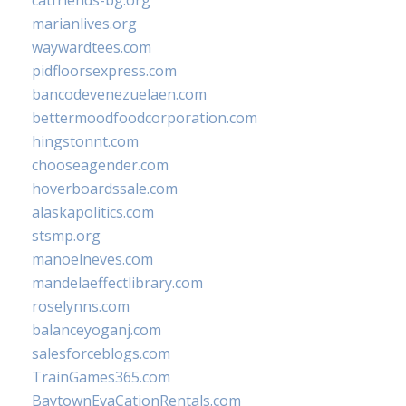
catfriends-bg.org
marianlives.org
waywardtees.com
pidfloorsexpress.com
bancodevenezuelaen.com
bettermoodfoodcorporation.com
hingstonnt.com
chooseagender.com
hoverboardssale.com
alaskapolitics.com
stsmp.org
manoelneves.com
mandelaeffectlibrary.com
roselynns.com
balanceyoganj.com
salesforceblogs.com
TrainGames365.com
BaytownEvaCationRentals.com