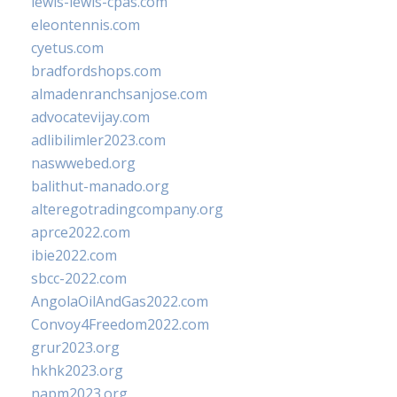
lewis-lewis-cpas.com
eleontennis.com
cyetus.com
bradfordshops.com
almadenranchsanjose.com
advocatevijay.com
adlibilimler2023.com
naswwebed.org
balithut-manado.org
alteregotradingcompany.org
aprce2022.com
ibie2022.com
sbcc-2022.com
AngolaOilAndGas2022.com
Convoy4Freedom2022.com
grur2023.org
hkhk2023.org
napm2023.org