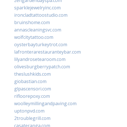
zengardendayspa.com
sparklejewelryinc.com
ironcladtattoostudio.com
bruinshome.com
annascleaningsvc.com
wolfcitytattoo.com
oysterbayturkeytrot.com
lafronterarestauranteybar.com
lilyandrosetearoom.com
olivesburgberrypatch.com
theslushkids.com
giobastian.com
glpascensori.com
rifloorepoxy.com
woolleymillingandpaving.com
uptonpvd.com
2troublegrill.com
casateranga.com