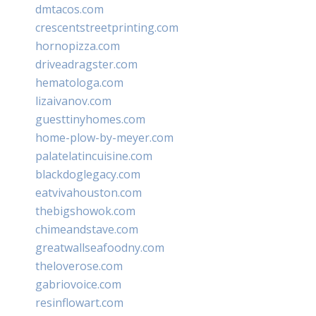
dmtacos.com
crescentstreetprinting.com
hornopizza.com
driveadragster.com
hematologa.com
lizaivanov.com
guesttinyhomes.com
home-plow-by-meyer.com
palatelatincuisine.com
blackdoglegacy.com
eatvivahouston.com
thebigshowok.com
chimeandstave.com
greatwallseafoodny.com
theloverose.com
gabriovoice.com
resinflowart.com