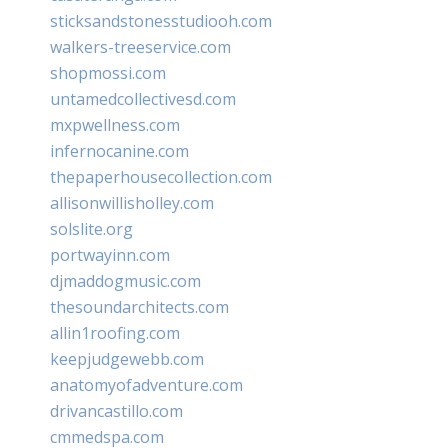
sticksandstonesstudiooh.com
walkers-treeservice.com
shopmossi.com
untamedcollectivesd.com
mxpwellness.com
infernocanine.com
thepaperhousecollection.com
allisonwillisholley.com
solslite.org
portwayinn.com
djmaddogmusic.com
thesoundarchitects.com
allin1roofing.com
keepjudgewebb.com
anatomyofadventure.com
drivancastillo.com
cmmedspa.com