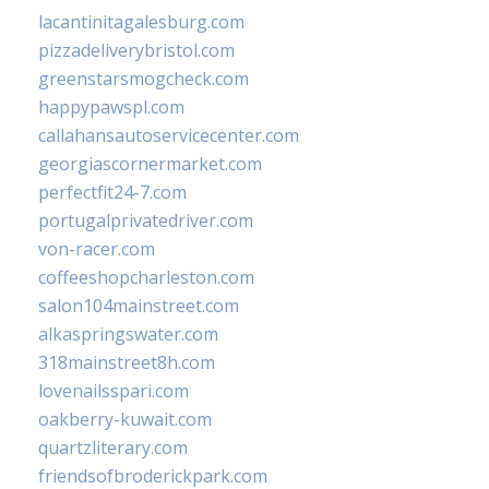
lacantinitagalesburg.com
pizzadeliverybristol.com
greenstarsmogcheck.com
happypawspl.com
callahansautoservicecenter.com
georgiascornermarket.com
perfectfit24-7.com
portugalprivatedriver.com
von-racer.com
coffeeshopcharleston.com
salon104mainstreet.com
alkaspringswater.com
318mainstreet8h.com
lovenailsspari.com
oakberry-kuwait.com
quartzliterary.com
friendsofbroderickpark.com