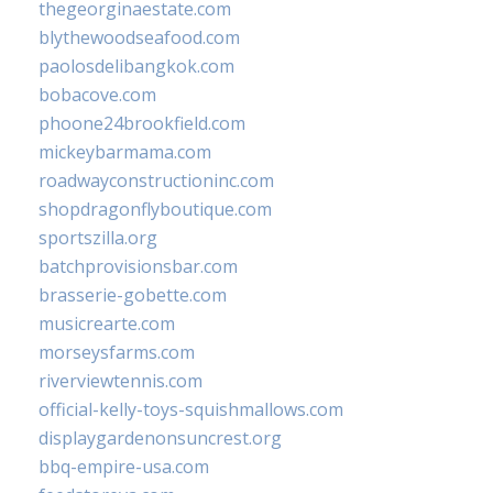
thegeorginaestate.com
blythewoodseafood.com
paolosdelibangkok.com
bobacove.com
phoone24brookfield.com
mickeybarmama.com
roadwayconstructioninc.com
shopdragonflyboutique.com
sportszilla.org
batchprovisionsbar.com
brasserie-gobette.com
musicrearte.com
morseysfarms.com
riverviewtennis.com
official-kelly-toys-squishmallows.com
displaygardenonsuncrest.org
bbq-empire-usa.com