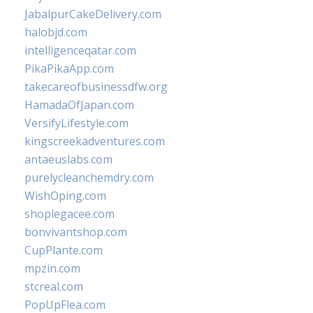
JabalpurCakeDelivery.com
halobjd.com
intelligenceqatar.com
PikaPikaApp.com
takecareofbusinessdfw.org
HamadaOfJapan.com
VersifyLifestyle.com
kingscreekadventures.com
antaeuslabs.com
purelycleanchemdry.com
WishOping.com
shoplegacee.com
bonvivantshop.com
CupPlante.com
mpzin.com
stcreal.com
PopUpFlea.com