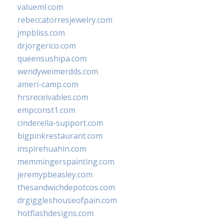
valueml.com
rebeccatorresjewelry.com
jmpbliss.com
drjorgerico.com
queensushipa.com
wendyweimerdds.com
ameri-camp.com
hrsreceivables.com
empconst1.com
cinderella-support.com
bigpinkrestaurant.com
inspirehuahin.com
memmingerspainting.com
jeremypbeasley.com
thesandwichdepotcos.com
drgiggleshouseofpain.com
hotflashdesigns.com