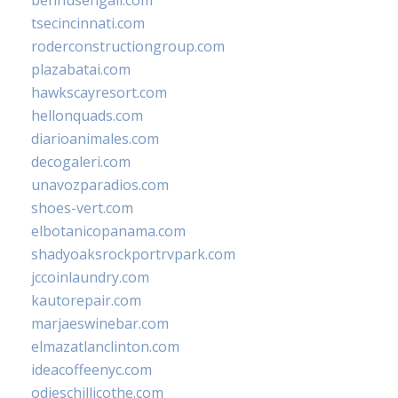
bennusehgall.com
tsecincinnati.com
roderconstructiongroup.com
plazabatai.com
hawkscayresort.com
hellonquads.com
diarioanimales.com
decogaleri.com
unavozparadios.com
shoes-vert.com
elbotanicopanama.com
shadyoaksrockportrvpark.com
jccoinlaundry.com
kautorepair.com
marjaeswinebar.com
elmazatlanclinton.com
ideacoffeenyc.com
odieschillicothe.com