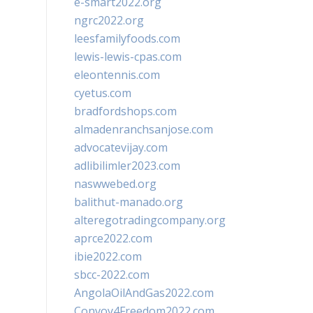
e-smart2022.org
ngrc2022.org
leesfamilyfoods.com
lewis-lewis-cpas.com
eleontennis.com
cyetus.com
bradfordshops.com
almadenranchsanjose.com
advocatevijay.com
adlibilimler2023.com
naswwebed.org
balithut-manado.org
alteregotradingcompany.org
aprce2022.com
ibie2022.com
sbcc-2022.com
AngolaOilAndGas2022.com
Convoy4Freedom2022.com