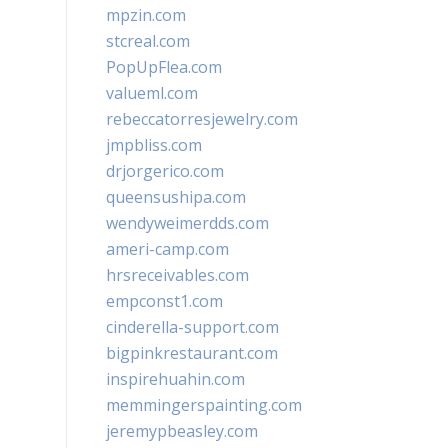
mpzin.com
stcreal.com
PopUpFlea.com
valueml.com
rebeccatorresjewelry.com
jmpbliss.com
drjorgerico.com
queensushipa.com
wendyweimerdds.com
ameri-camp.com
hrsreceivables.com
empconst1.com
cinderella-support.com
bigpinkrestaurant.com
inspirehuahin.com
memmingerspainting.com
jeremypbeasley.com