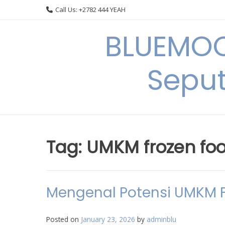
Skip
Call Us: +2782 444 YEAH
to
content
BLUEMOO
Seput
Tag:
UMKM frozen fo
Mengenal Potensi UMKM F
Posted on
January 23, 2026
by
adminblu