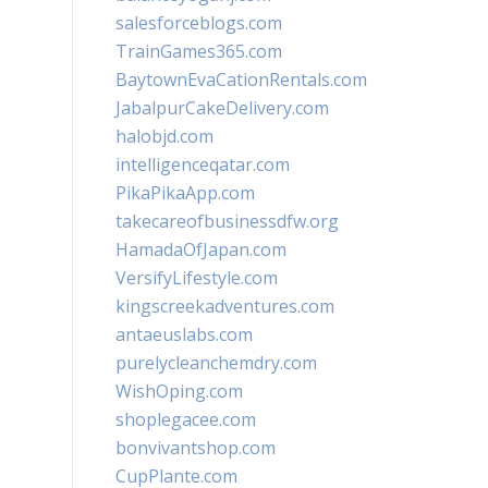
salesforceblogs.com
TrainGames365.com
BaytownEvaCationRentals.com
JabalpurCakeDelivery.com
halobjd.com
intelligenceqatar.com
PikaPikaApp.com
takecareofbusinessdfw.org
HamadaOfJapan.com
VersifyLifestyle.com
kingscreekadventures.com
antaeuslabs.com
purelycleanchemdry.com
WishOping.com
shoplegacee.com
bonvivantshop.com
CupPlante.com