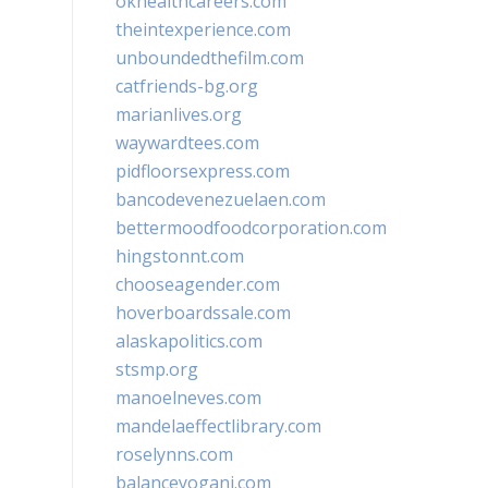
okhealthcareers.com
theintexperience.com
unboundedthefilm.com
catfriends-bg.org
marianlives.org
waywardtees.com
pidfloorsexpress.com
bancodevenezuelaen.com
bettermoodfoodcorporation.com
hingstonnt.com
chooseagender.com
hoverboardssale.com
alaskapolitics.com
stsmp.org
manoelneves.com
mandelaeffectlibrary.com
roselynns.com
balanceyoganj.com