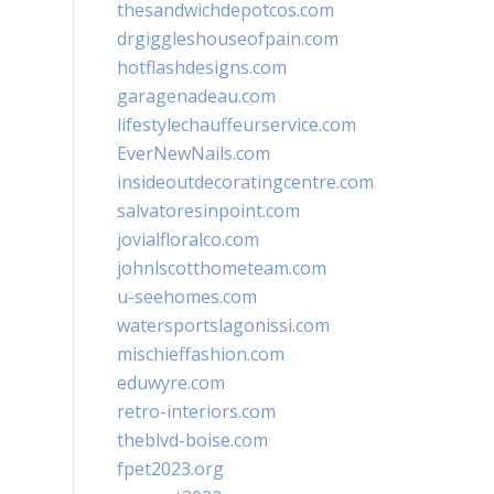
thesandwichdepotcos.com
drgiggleshouseofpain.com
hotflashdesigns.com
garagenadeau.com
lifestylechauffeurservice.com
EverNewNails.com
insideoutdecoratingcentre.com
salvatoresinpoint.com
jovialfloralco.com
johnlscotthometeam.com
u-seehomes.com
watersportslagonissi.com
mischieffashion.com
eduwyre.com
retro-interiors.com
theblvd-boise.com
fpet2023.org