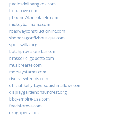
paolosdelibangkok.com
bobacove.com
phoone24brookfield.com
mickeybarmama.com
roadwayconstructioninc.com
shopdragonflyboutique.com
sportszilla.org
batchprovisionsbar.com
brasserie-gobette.com
musicrearte.com
morseysfarms.com
riverviewtennis.com
official-kelly-toys-squishmallows.com
displaygardenonsuncrest.org
bbq-empire-usa.com
feedstoreva.com
drogopets.com