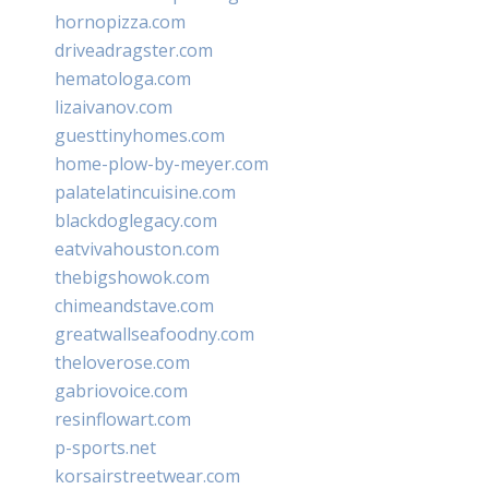
hornopizza.com
driveadragster.com
hematologa.com
lizaivanov.com
guesttinyhomes.com
home-plow-by-meyer.com
palatelatincuisine.com
blackdoglegacy.com
eatvivahouston.com
thebigshowok.com
chimeandstave.com
greatwallseafoodny.com
theloverose.com
gabriovoice.com
resinflowart.com
p-sports.net
korsairstreetwear.com