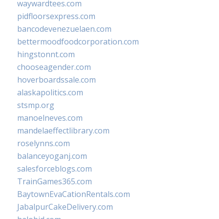
waywardtees.com
pidfloorsexpress.com
bancodevenezuelaen.com
bettermoodfoodcorporation.com
hingstonnt.com
chooseagender.com
hoverboardssale.com
alaskapolitics.com
stsmp.org
manoelneves.com
mandelaeffectlibrary.com
roselynns.com
balanceyoganj.com
salesforceblogs.com
TrainGames365.com
BaytownEvaCationRentals.com
JabalpurCakeDelivery.com