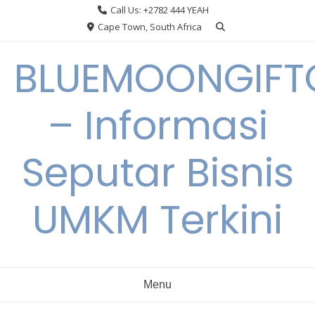
Skip
Call Us: +2782 444 YEAH
to
Cape Town, South Africa
content
BLUEMOONGIFT
– Informasi
Seputar Bisnis
UMKM Terkini
Menu