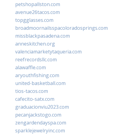
petshopallston.com
avenue26tacos.com
topgglasses.com
broadmoornailsspacoloradosprings.com
missblackpasadena.com
anneskitchen.org
valenciamarketytaqueria.com
reefrecordsllc.com
alawaffle.com
aryouthfishing.com
united-basketball.com
tios-tacos.com
cafecito-satx.com
graduacionviu2023.com
pecanjackstogo.com
zengardendayspa.com
sparklejewelryinc.com