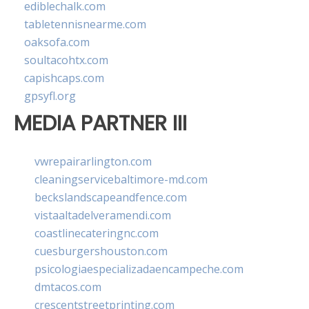
ediblechalk.com
tabletennisnearme.com
oaksofa.com
soultacohtx.com
capishcaps.com
gpsyfl.org
MEDIA PARTNER III
vwrepairarlington.com
cleaningservicebaltimore-md.com
beckslandscapeandfence.com
vistaaltadelveramendi.com
coastlinecateringnc.com
cuesburgershouston.com
psicologiaespecializadaencampeche.com
dmtacos.com
crescentstreetprinting.com