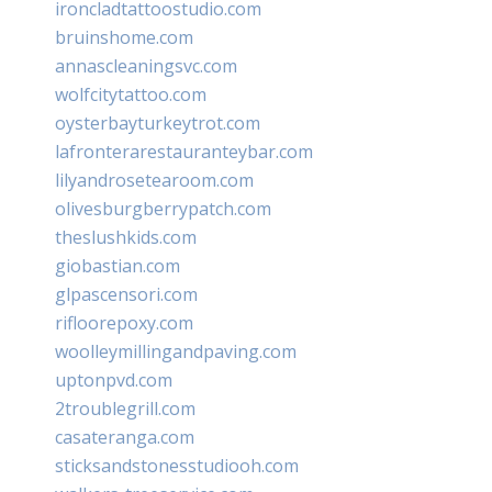
ironcladtattoostudio.com
bruinshome.com
annascleaningsvc.com
wolfcitytattoo.com
oysterbayturkeytrot.com
lafronterarestauranteybar.com
lilyandrosetearoom.com
olivesburgberrypatch.com
theslushkids.com
giobastian.com
glpascensori.com
rifloorepoxy.com
woolleymillingandpaving.com
uptonpvd.com
2troublegrill.com
casateranga.com
sticksandstonesstudiooh.com