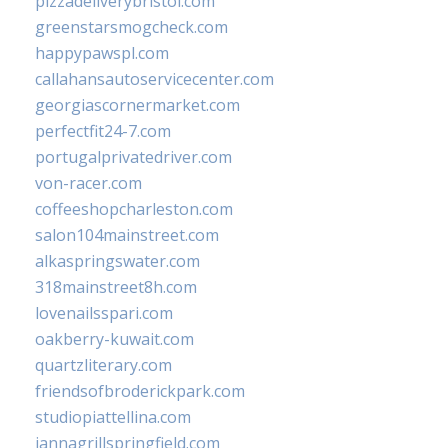
pizzadeliverybristol.com
greenstarsmogcheck.com
happypawspl.com
callahansautoservicecenter.com
georgiascornermarket.com
perfectfit24-7.com
portugalprivatedriver.com
von-racer.com
coffeeshopcharleston.com
salon104mainstreet.com
alkaspringswater.com
318mainstreet8h.com
lovenailsspari.com
oakberry-kuwait.com
quartzliterary.com
friendsofbroderickpark.com
studiopiattellina.com
jannagrillspringfield.com