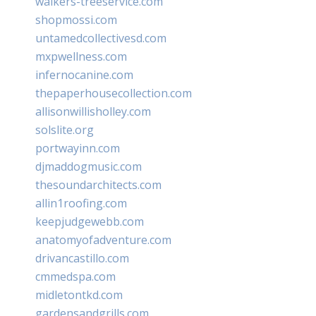
walkers-treeservice.com
shopmossi.com
untamedcollectivesd.com
mxpwellness.com
infernocanine.com
thepaperhousecollection.com
allisonwillisholley.com
solslite.org
portwayinn.com
djmaddogmusic.com
thesoundarchitects.com
allin1roofing.com
keepjudgewebb.com
anatomyofadventure.com
drivancastillo.com
cmmedspa.com
midletontkd.com
gardensandgrills.com