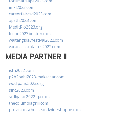
forumausape2023.com
imkl2023.com
careerfaircsd2023.com
apsth2023.com
MedItRio2023.org
lcicon2023boston.com
waitangidayfestival2022.com
vacancesscolaires2022.com
MEDIA PARTNER II
isth2022.com
p2b2pabi2023-makassar.com
wocfparis2023.org
sinc2023.com
scdlqatar2022-qa.com
thecolumbiagrill.com
provisionscheeseandwineshoppe.com