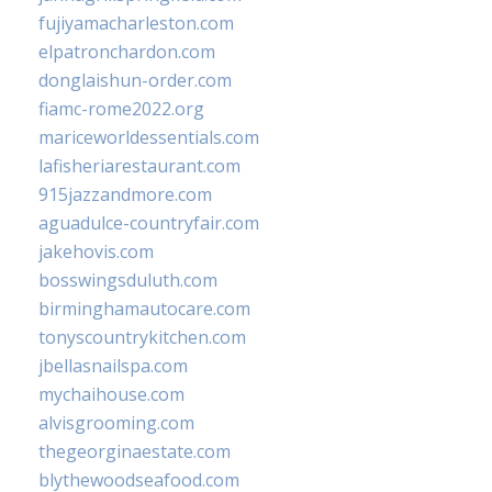
fujiyamacharleston.com
elpatronchardon.com
donglaishun-order.com
fiamc-rome2022.org
mariceworldessentials.com
lafisheriarestaurant.com
915jazzandmore.com
aguadulce-countryfair.com
jakehovis.com
bosswingsduluth.com
birminghamautocare.com
tonyscountrykitchen.com
jbellasnailspa.com
mychaihouse.com
alvisgrooming.com
thegeorginaestate.com
blythewoodseafood.com