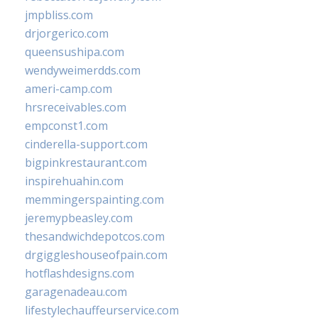
jmpbliss.com
drjorgerico.com
queensushipa.com
wendyweimerdds.com
ameri-camp.com
hrsreceivables.com
empconst1.com
cinderella-support.com
bigpinkrestaurant.com
inspirehuahin.com
memmingerspainting.com
jeremypbeasley.com
thesandwichdepotcos.com
drgiggleshouseofpain.com
hotflashdesigns.com
garagenadeau.com
lifestylechauffeurservice.com