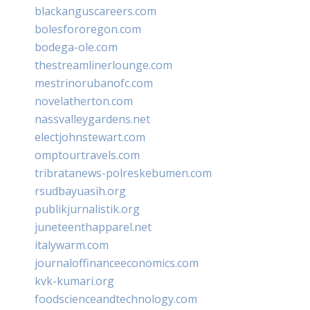
blackanguscareers.com
bolesfororegon.com
bodega-ole.com
thestreamlinerlounge.com
mestrinorubanofc.com
novelatherton.com
nassvalleygardens.net
electjohnstewart.com
omptourtravels.com
tribratanews-polreskebumen.com
rsudbayuasih.org
publikjurnalistik.org
juneteenthapparel.net
italywarm.com
journaloffinanceeconomics.com
kvk-kumari.org
foodscienceandtechnology.com