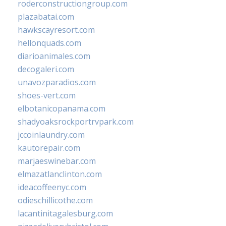
roderconstructiongroup.com
plazabatai.com
hawkscayresort.com
hellonquads.com
diarioanimales.com
decogaleri.com
unavozparadios.com
shoes-vert.com
elbotanicopanama.com
shadyoaksrockportrvpark.com
jccoinlaundry.com
kautorepair.com
marjaeswinebar.com
elmazatlanclinton.com
ideacoffeenyc.com
odieschillicothe.com
lacantinitagalesburg.com