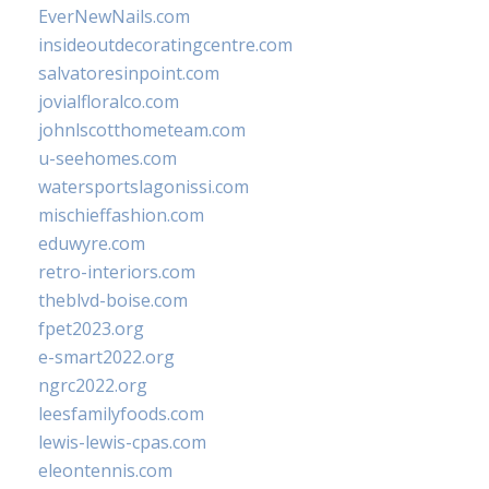
EverNewNails.com
insideoutdecoratingcentre.com
salvatoresinpoint.com
jovialfloralco.com
johnlscotthometeam.com
u-seehomes.com
watersportslagonissi.com
mischieffashion.com
eduwyre.com
retro-interiors.com
theblvd-boise.com
fpet2023.org
e-smart2022.org
ngrc2022.org
leesfamilyfoods.com
lewis-lewis-cpas.com
eleontennis.com