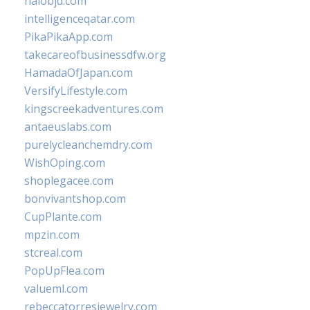
halobjd.com
intelligenceqatar.com
PikaPikaApp.com
takecareofbusinessdfw.org
HamadaOfJapan.com
VersifyLifestyle.com
kingscreekadventures.com
antaeuslabs.com
purelycleanchemdry.com
WishOping.com
shoplegacee.com
bonvivantshop.com
CupPlante.com
mpzin.com
stcreal.com
PopUpFlea.com
valueml.com
rebeccatorresjewelry.com