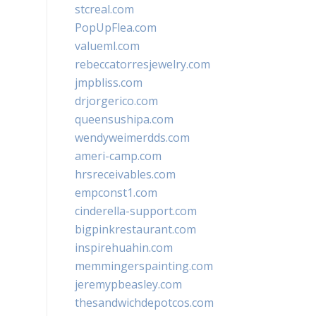
stcreal.com
PopUpFlea.com
valueml.com
rebeccatorresjewelry.com
jmpbliss.com
drjorgerico.com
queensushipa.com
wendyweimerdds.com
ameri-camp.com
hrsreceivables.com
empconst1.com
cinderella-support.com
bigpinkrestaurant.com
inspirehuahin.com
memmingerspainting.com
jeremypbeasley.com
thesandwichdepotcos.com