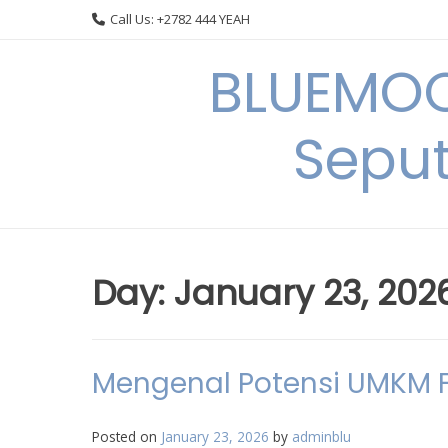
Skip
Call Us: +2782 444 YEAH
to
content
BLUEMOO
Seput
Day:
January 23, 202
Mengenal Potensi UMKM F
Posted on
January 23, 2026
by
adminblu