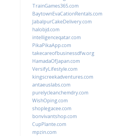
TrainGames365.com
BaytownEvaCationRentals.com
JabalpurCakeDelivery.com
halobjd.com
intelligenceqatar.com
PikaPikaApp.com
takecareofbusinessdfw.org
HamadaOfJapan.com
VersifyLifestyle.com
kingscreekadventures.com
antaeuslabs.com
purelycleanchemdry.com
WishOping.com
shoplegacee.com
bonvivantshop.com
CupPlante.com
mpzin.com