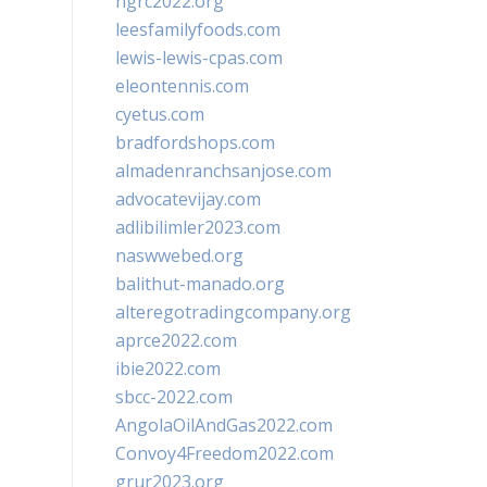
ngrc2022.org
leesfamilyfoods.com
lewis-lewis-cpas.com
eleontennis.com
cyetus.com
bradfordshops.com
almadenranchsanjose.com
advocatevijay.com
adlibilimler2023.com
naswwebed.org
balithut-manado.org
alteregotradingcompany.org
aprce2022.com
ibie2022.com
sbcc-2022.com
AngolaOilAndGas2022.com
Convoy4Freedom2022.com
grur2023.org