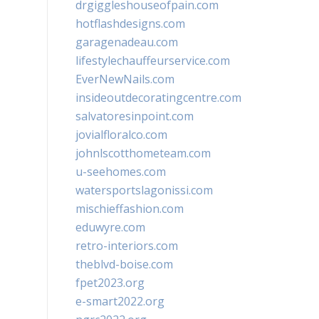
drgiggleshouseofpain.com
hotflashdesigns.com
garagenadeau.com
lifestylechauffeurservice.com
EverNewNails.com
insideoutdecoratingcentre.com
salvatoresinpoint.com
jovialfloralco.com
johnlscotthometeam.com
u-seehomes.com
watersportslagonissi.com
mischieffashion.com
eduwyre.com
retro-interiors.com
theblvd-boise.com
fpet2023.org
e-smart2022.org