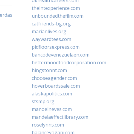
okhealthcareers.com
theintexperience.com
erdas
unboundedthefilm.com
catfriends-bg.org
marianlives.org
waywardtees.com
pidfloorsexpress.com
bancodevenezuelaen.com
bettermoodfoodcorporation.com
hingstonnt.com
chooseagender.com
hoverboardssale.com
alaskapolitics.com
stsmp.org
manoelneves.com
mandelaeffectlibrary.com
roselynns.com
balanceyoganj.com