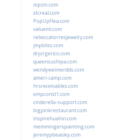
mpzin.com
stcreal.com
PopUpFlea.com
valueml.com
rebeccatorresjewelry.com
jmpbliss.com
drjorgerico.com
queensushipa.com
wendyweimerdds.com
ameri-camp.com
hrsreceivables.com
empconst1.com
cinderella-support.com
bigpinkrestaurant.com
inspirehuahin.com
memmingerspainting.com
jeremypbeasley.com