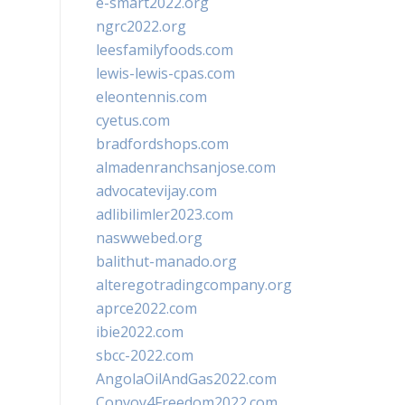
e-smart2022.org
ngrc2022.org
leesfamilyfoods.com
lewis-lewis-cpas.com
eleontennis.com
cyetus.com
bradfordshops.com
almadenranchsanjose.com
advocatevijay.com
adlibilimler2023.com
naswwebed.org
balithut-manado.org
alteregotradingcompany.org
aprce2022.com
ibie2022.com
sbcc-2022.com
AngolaOilAndGas2022.com
Convoy4Freedom2022.com