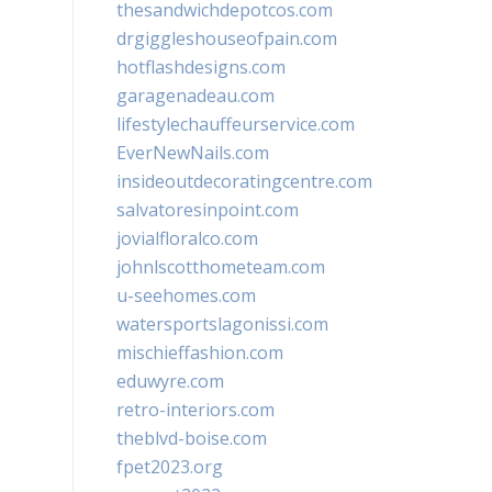
thesandwichdepotcos.com
drgiggleshouseofpain.com
hotflashdesigns.com
garagenadeau.com
lifestylechauffeurservice.com
EverNewNails.com
insideoutdecoratingcentre.com
salvatoresinpoint.com
jovialfloralco.com
johnlscotthometeam.com
u-seehomes.com
watersportslagonissi.com
mischieffashion.com
eduwyre.com
retro-interiors.com
theblvd-boise.com
fpet2023.org