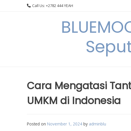
Skip
Call Us: +2782 444 YEAH
to
content
BLUEMOO
Seput
Cara Mengatasi Ta
UMKM di Indonesia
Posted on
November 1, 2024
by
adminblu