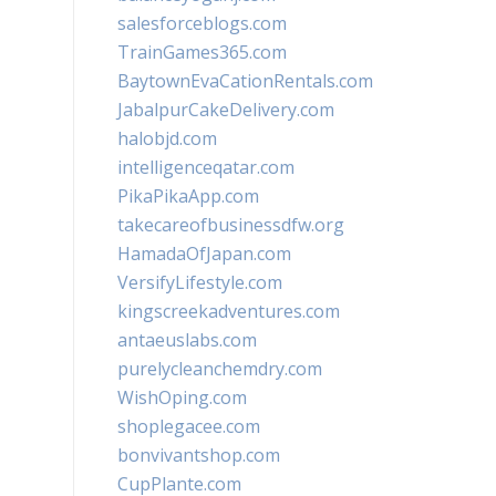
salesforceblogs.com
TrainGames365.com
BaytownEvaCationRentals.com
JabalpurCakeDelivery.com
halobjd.com
intelligenceqatar.com
PikaPikaApp.com
takecareofbusinessdfw.org
HamadaOfJapan.com
VersifyLifestyle.com
kingscreekadventures.com
antaeuslabs.com
purelycleanchemdry.com
WishOping.com
shoplegacee.com
bonvivantshop.com
CupPlante.com