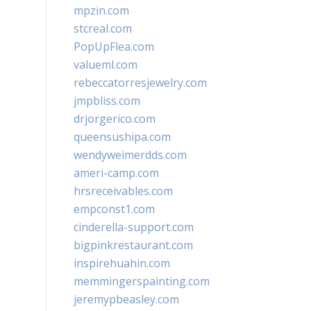
mpzin.com
stcreal.com
PopUpFlea.com
valueml.com
rebeccatorresjewelry.com
jmpbliss.com
drjorgerico.com
queensushipa.com
wendyweimerdds.com
ameri-camp.com
hrsreceivables.com
empconst1.com
cinderella-support.com
bigpinkrestaurant.com
inspirehuahin.com
memmingerspainting.com
jeremypbeasley.com