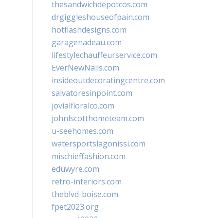
thesandwichdepotcos.com
drgiggleshouseofpain.com
hotflashdesigns.com
garagenadeau.com
lifestylechauffeurservice.com
EverNewNails.com
insideoutdecoratingcentre.com
salvatoresinpoint.com
jovialfloralco.com
johnlscotthometeam.com
u-seehomes.com
watersportslagonissi.com
mischieffashion.com
eduwyre.com
retro-interiors.com
theblvd-boise.com
fpet2023.org