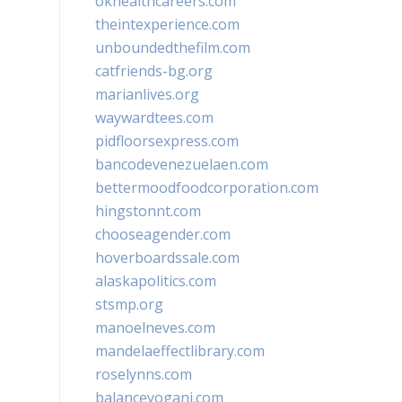
okhealthcareers.com
theintexperience.com
unboundedthefilm.com
catfriends-bg.org
marianlives.org
waywardtees.com
pidfloorsexpress.com
bancodevenezuelaen.com
bettermoodfoodcorporation.com
hingstonnt.com
chooseagender.com
hoverboardssale.com
alaskapolitics.com
stsmp.org
manoelneves.com
mandelaeffectlibrary.com
roselynns.com
balanceyoganj.com