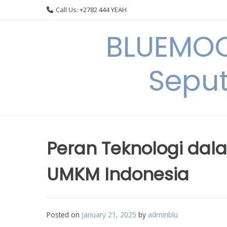
Skip
Call Us: +2782 444 YEAH
to
content
BLUEMOO
Seput
Peran Teknologi da
UMKM Indonesia
Posted on
January 21, 2025
by
adminblu