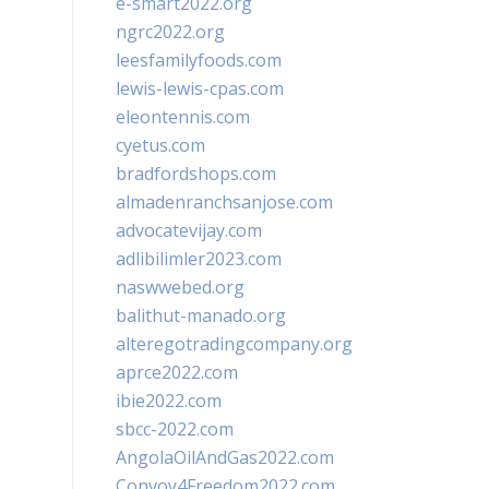
e-smart2022.org
ngrc2022.org
leesfamilyfoods.com
lewis-lewis-cpas.com
eleontennis.com
cyetus.com
bradfordshops.com
almadenranchsanjose.com
advocatevijay.com
adlibilimler2023.com
naswwebed.org
balithut-manado.org
alteregotradingcompany.org
aprce2022.com
ibie2022.com
sbcc-2022.com
AngolaOilAndGas2022.com
Convoy4Freedom2022.com