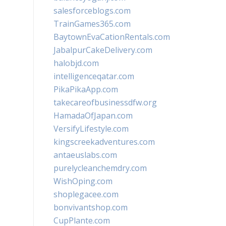
salesforceblogs.com
TrainGames365.com
BaytownEvaCationRentals.com
JabalpurCakeDelivery.com
halobjd.com
intelligenceqatar.com
PikaPikaApp.com
takecareofbusinessdfw.org
HamadaOfJapan.com
VersifyLifestyle.com
kingscreekadventures.com
antaeuslabs.com
purelycleanchemdry.com
WishOping.com
shoplegacee.com
bonvivantshop.com
CupPlante.com