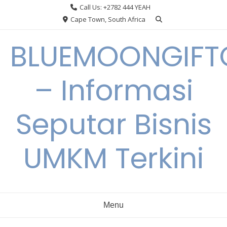
Skip
Call Us: +2782 444 YEAH
to
Cape Town, South Africa
content
BLUEMOONGIFT
– Informasi
Seputar Bisnis
UMKM Terkini
Menu