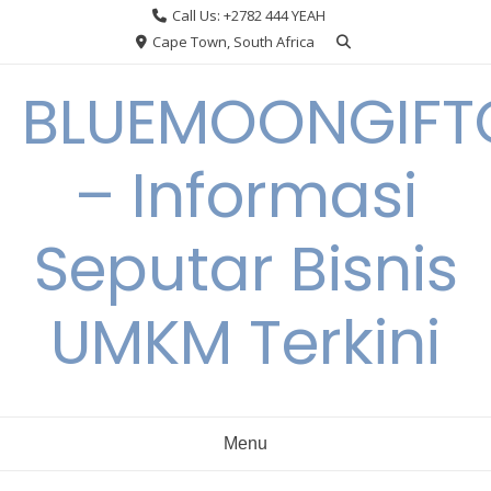
Skip
Call Us: +2782 444 YEAH
to
Cape Town, South Africa
content
BLUEMOONGIFT
– Informasi
Seputar Bisnis
UMKM Terkini
Menu