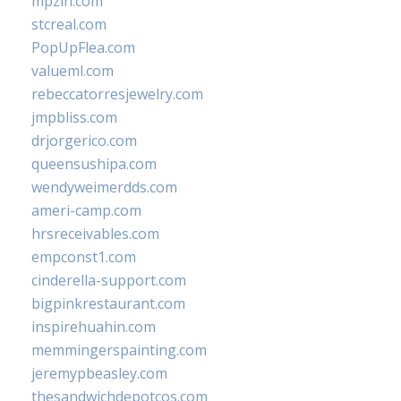
mpzin.com
stcreal.com
PopUpFlea.com
valueml.com
rebeccatorresjewelry.com
jmpbliss.com
drjorgerico.com
queensushipa.com
wendyweimerdds.com
ameri-camp.com
hrsreceivables.com
empconst1.com
cinderella-support.com
bigpinkrestaurant.com
inspirehuahin.com
memmingerspainting.com
jeremypbeasley.com
thesandwichdepotcos.com