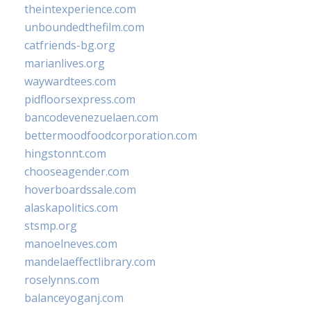
theintexperience.com
unboundedthefilm.com
catfriends-bg.org
marianlives.org
waywardtees.com
pidfloorsexpress.com
bancodevenezuelaen.com
bettermoodfoodcorporation.com
hingstonnt.com
chooseagender.com
hoverboardssale.com
alaskapolitics.com
stsmp.org
manoelneves.com
mandelaeffectlibrary.com
roselynns.com
balanceyoganj.com