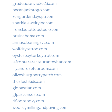
graduacionviu2023.com
pecanjackstogo.com
zengardendayspa.com
sparklejewelryinc.com
ironcladtattoostudio.com
bruinshome.com
annascleaningsvc.com
wolfcitytattoo.com
oysterbayturkeytrot.com
lafronterarestauranteybar.com
lilyandrosetearoom.com
olivesburgberrypatch.com
theslushkids.com
giobastian.com
glpascensori.com
rifloorepoxy.com
woolleymillingandpaving.com