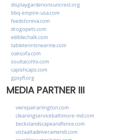
displaygardenonsuncrest.org
bbq-empire-usa.com
feedstoreva.com
drogopets.com
ediblechalk.com
tabletennisnearme.com
oaksofa.com
soultacohtx.com
capishcaps.com
gpsyfl.org
MEDIA PARTNER III
vwrepairarlington.com
cleaningservicebaltimore-md.com
beckslandscapeandfence.com
vistaaltadelveramendi.com
coastlinecateringnc.com