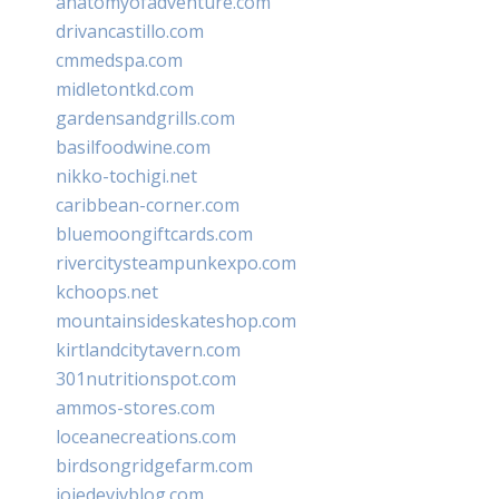
anatomyofadventure.com
drivancastillo.com
cmmedspa.com
midletontkd.com
gardensandgrills.com
basilfoodwine.com
nikko-tochigi.net
caribbean-corner.com
bluemoongiftcards.com
rivercitysteampunkexpo.com
kchoops.net
mountainsideskateshop.com
kirtlandcitytavern.com
301nutritionspot.com
ammos-stores.com
loceanecreations.com
birdsongridgefarm.com
joiedevivblog.com