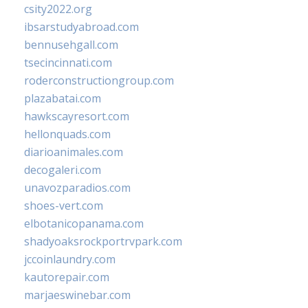
csity2022.org
ibsarstudyabroad.com
bennusehgall.com
tsecincinnati.com
roderconstructiongroup.com
plazabatai.com
hawkscayresort.com
hellonquads.com
diarioanimales.com
decogaleri.com
unavozparadios.com
shoes-vert.com
elbotanicopanama.com
shadyoaksrockportrvpark.com
jccoinlaundry.com
kautorepair.com
marjaeswinebar.com