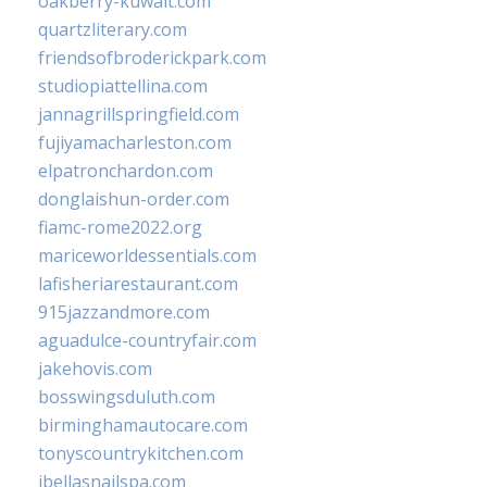
oakberry-kuwait.com
quartzliterary.com
friendsofbroderickpark.com
studiopiattellina.com
jannagrillspringfield.com
fujiyamacharleston.com
elpatronchardon.com
donglaishun-order.com
fiamc-rome2022.org
mariceworldessentials.com
lafisheriarestaurant.com
915jazzandmore.com
aguadulce-countryfair.com
jakehovis.com
bosswingsduluth.com
birminghamautocare.com
tonyscountrykitchen.com
jbellasnailspa.com