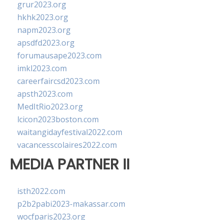
grur2023.org
hkhk2023.org
napm2023.org
apsdfd2023.org
forumausape2023.com
imkl2023.com
careerfaircsd2023.com
apsth2023.com
MedItRio2023.org
lcicon2023boston.com
waitangidayfestival2022.com
vacancesscolaires2022.com
MEDIA PARTNER II
isth2022.com
p2b2pabi2023-makassar.com
wocfparis2023.org