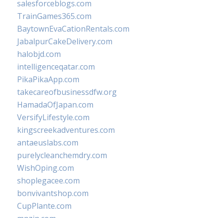
salesforceblogs.com
TrainGames365.com
BaytownEvaCationRentals.com
JabalpurCakeDelivery.com
halobjd.com
intelligenceqatar.com
PikaPikaApp.com
takecareofbusinessdfw.org
HamadaOfJapan.com
VersifyLifestyle.com
kingscreekadventures.com
antaeuslabs.com
purelycleanchemdry.com
WishOping.com
shoplegacee.com
bonvivantshop.com
CupPlante.com