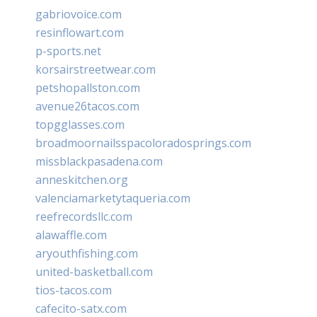
gabriovoice.com
resinflowart.com
p-sports.net
korsairstreetwear.com
petshopallston.com
avenue26tacos.com
topgglasses.com
broadmoornailsspacoloradosprings.com
missblackpasadena.com
anneskitchen.org
valenciamarketytaqueria.com
reefrecordsllc.com
alawaffle.com
aryouthfishing.com
united-basketball.com
tios-tacos.com
cafecito-satx.com