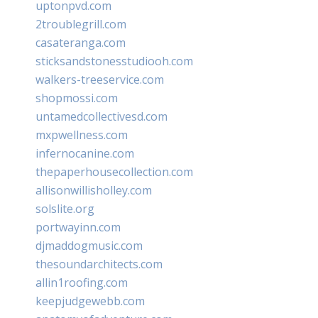
uptonpvd.com
2troublegrill.com
casateranga.com
sticksandstonesstudiooh.com
walkers-treeservice.com
shopmossi.com
untamedcollectivesd.com
mxpwellness.com
infernocanine.com
thepaperhousecollection.com
allisonwillisholley.com
solslite.org
portwayinn.com
djmaddogmusic.com
thesoundarchitects.com
allin1roofing.com
keepjudgewebb.com