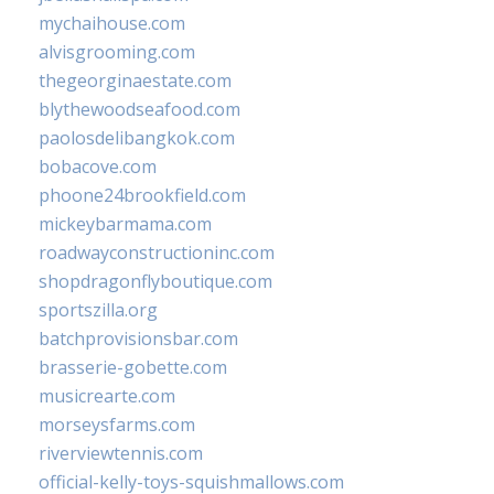
mychaihouse.com
alvisgrooming.com
thegeorginaestate.com
blythewoodseafood.com
paolosdelibangkok.com
bobacove.com
phoone24brookfield.com
mickeybarmama.com
roadwayconstructioninc.com
shopdragonflyboutique.com
sportszilla.org
batchprovisionsbar.com
brasserie-gobette.com
musicrearte.com
morseysfarms.com
riverviewtennis.com
official-kelly-toys-squishmallows.com