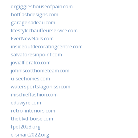
drgiggleshouseofpain.com
hotflashdesigns.com
garagenadeau.com
lifestylechauffeurservice.com
EverNewNails.com
insideoutdecoratingcentre.com
salvatoresinpoint.com
jovialfloralco.com
johnlscotthometeam.com
u-seehomes.com
watersportslagonissi.com
mischieffashion.com
eduwyre.com
retro-interiors.com
theblvd-boise.com
fpet2023.org
e-smart2022.org