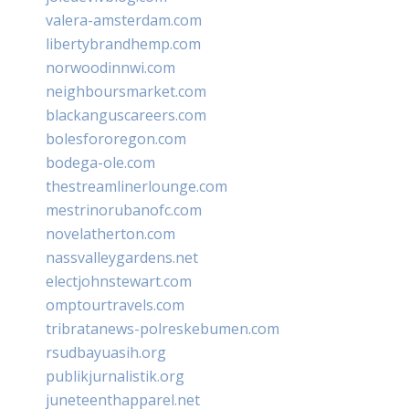
valera-amsterdam.com
libertybrandhemp.com
norwoodinnwi.com
neighboursmarket.com
blackanguscareers.com
bolesfororegon.com
bodega-ole.com
thestreamlinerlounge.com
mestrinorubanofc.com
novelatherton.com
nassvalleygardens.net
electjohnstewart.com
omptourtravels.com
tribratanews-polreskebumen.com
rsudbayuasih.org
publikjurnalistik.org
juneteenthapparel.net