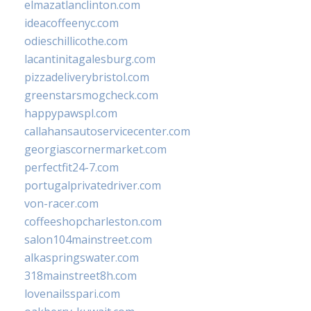
elmazatlanclinton.com
ideacoffeenyc.com
odieschillicothe.com
lacantinitagalesburg.com
pizzadeliverybristol.com
greenstarsmogcheck.com
happypawspl.com
callahansautoservicecenter.com
georgiascornermarket.com
perfectfit24-7.com
portugalprivatedriver.com
von-racer.com
coffeeshopcharleston.com
salon104mainstreet.com
alkaspringswater.com
318mainstreet8h.com
lovenailsspari.com