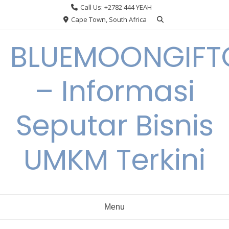
Skip
Call Us: +2782 444 YEAH
to
Cape Town, South Africa
content
BLUEMOONGIFT
– Informasi
Seputar Bisnis
UMKM Terkini
Menu