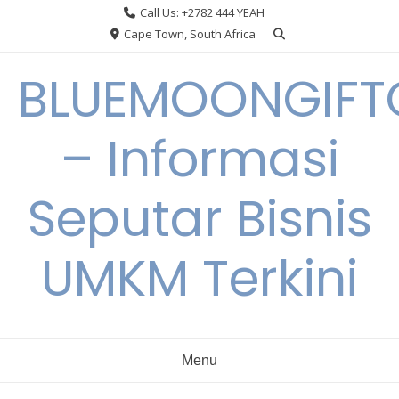
Skip
Call Us: +2782 444 YEAH
to
Cape Town, South Africa
content
BLUEMOONGIFT
– Informasi
Seputar Bisnis
UMKM Terkini
Menu